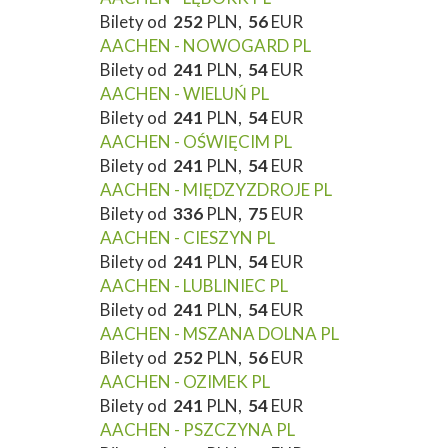
Bilety od
252
PLN,
56
EUR
AACHEN - NOWOGARD PL
Bilety od
241
PLN,
54
EUR
AACHEN - WIELUŃ PL
Bilety od
241
PLN,
54
EUR
AACHEN - OŚWIĘCIM PL
Bilety od
241
PLN,
54
EUR
AACHEN - MIĘDZYZDROJE PL
Bilety od
336
PLN,
75
EUR
AACHEN - CIESZYN PL
Bilety od
241
PLN,
54
EUR
AACHEN - LUBLINIEC PL
Bilety od
241
PLN,
54
EUR
AACHEN - MSZANA DOLNA PL
Bilety od
252
PLN,
56
EUR
AACHEN - OZIMEK PL
Bilety od
241
PLN,
54
EUR
AACHEN - PSZCZYNA PL