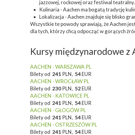
jazzowej, rockowej oraz festiwal teatralny.
Kulinaria - Aachen ma bogatą tradycję kuli
Lokalizacja - Aachen znajduje się blisko gr
Wszystkie te powody sprawiają, że Aachen jest 
dla tych, którzy chcą odpocząć w gorących źr
Kursy międzynarodowe z 
AACHEN - WARSZAWA PL
Bilety od
241
PLN,
54
EUR
AACHEN - WROCŁAW PL
Bilety od
230
PLN,
52
EUR
AACHEN - KATOWICE PL
Bilety od
241
PLN,
54
EUR
AACHEN - GŁOGÓW PL
Bilety od
241
PLN,
54
EUR
AACHEN - OSTRZESZÓW PL
Bilety od
241
PLN,
54
EUR