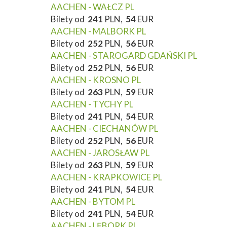
AACHEN - WAŁCZ PL
Bilety od
241
PLN,
54
EUR
AACHEN - MALBORK PL
Bilety od
252
PLN,
56
EUR
AACHEN - STAROGARD GDAŃSKI PL
Bilety od
252
PLN,
56
EUR
AACHEN - KROSNO PL
Bilety od
263
PLN,
59
EUR
AACHEN - TYCHY PL
Bilety od
241
PLN,
54
EUR
AACHEN - CIECHANÓW PL
Bilety od
252
PLN,
56
EUR
AACHEN - JAROSŁAW PL
Bilety od
263
PLN,
59
EUR
AACHEN - KRAPKOWICE PL
Bilety od
241
PLN,
54
EUR
AACHEN - BYTOM PL
Bilety od
241
PLN,
54
EUR
AACHEN - LĘBORK PL