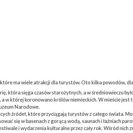
 które ma wiele atrakcji dla turystów. Oto kilka powodów, 
orię, która sięga czasów starożytnych, a w średniowieczu by
, a w której koronowano królów niemieckich. W mieście jest
 Muzeum Narodowe.
ących źródeł, które przyciągają turystów z całego świata. 
sować się w basenach z gorącą wodą, saunach i łaźniach par
stiwale i wydarzenia kulturalne przez cały rok. Wśród nich zn