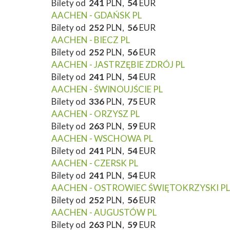
Bilety od
241
PLN,
54
EUR
AACHEN - GDAŃSK PL
Bilety od
252
PLN,
56
EUR
AACHEN - BIECZ PL
Bilety od
252
PLN,
56
EUR
AACHEN - JASTRZĘBIE ZDRÓJ PL
Bilety od
241
PLN,
54
EUR
AACHEN - ŚWINOUJŚCIE PL
Bilety od
336
PLN,
75
EUR
AACHEN - ORZYSZ PL
Bilety od
263
PLN,
59
EUR
AACHEN - WSCHOWA PL
Bilety od
241
PLN,
54
EUR
AACHEN - CZERSK PL
Bilety od
241
PLN,
54
EUR
AACHEN - OSTROWIEC ŚWIĘTOKRZYSKI PL
Bilety od
252
PLN,
56
EUR
AACHEN - AUGUSTÓW PL
Bilety od
263
PLN,
59
EUR