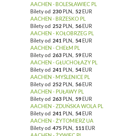
AACHEN - BOLESŁAWIEC PL
Bilety od
230
PLN,
52
EUR
AACHEN - BRZESKO PL
Bilety od
252
PLN,
56
EUR
AACHEN - KOŁOBRZEG PL
Bilety od
241
PLN,
54
EUR
AACHEN - CHEŁM PL
Bilety od
263
PLN,
59
EUR
AACHEN - GŁUCHOŁAZY PL
Bilety od
241
PLN,
54
EUR
AACHEN - MYŚLENICE PL
Bilety od
252
PLN,
56
EUR
AACHEN - PUŁAWY PL
Bilety od
263
PLN,
59
EUR
AACHEN - ZDUŃSKA WOLA PL
Bilety od
241
PLN,
54
EUR
AACHEN - ŻYTOMIERZ UA
Bilety od
475
PLN,
111
EUR
AACHEN - ŻYWIEC PL