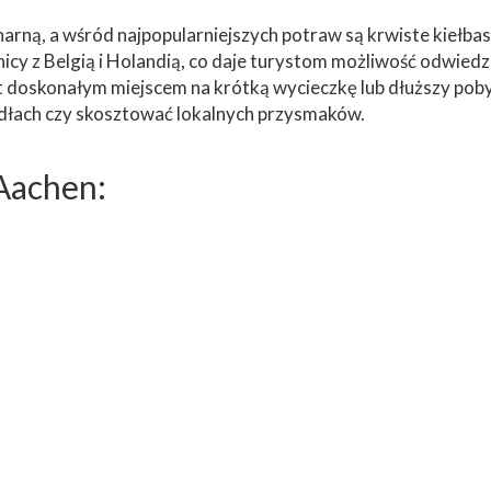
narną, a wśród najpopularniejszych potraw są krwiste kiełbask
anicy z Belgią i Holandią, co daje turystom możliwość odwiedze
doskonałym miejscem na krótką wycieczkę lub dłuższy pobyt, z
ódłach czy skosztować lokalnych przysmaków.
Aachen: