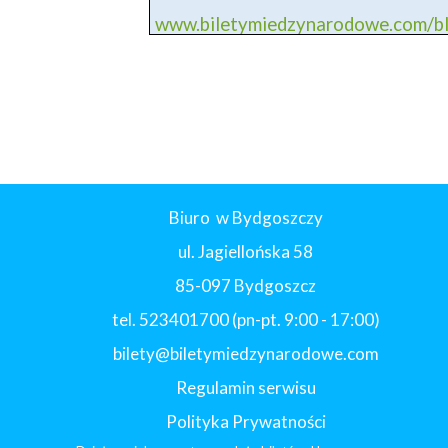
www.biletymiedzynarodowe.com/
Biuro w Bydgoszczy
ul. Jagiellońska 58
85-097 Bydgoszcz
tel. 523401700 (pn-pt. 9:00 - 17:00)
bilety@biletymiedzynarodowe.com
Regulamin serwisu
Polityka Prywatności