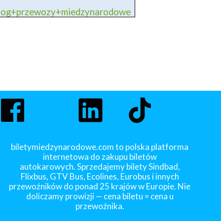
blog+przewozy+miedzynarodowe
biletymiedzynarodowe.com to polska platforma
internetowa do zakupu biletów
autokarowych. Sprzedajemy bilety Sindbad,
Flixbus, GTV Bus, Ecolines, Eurobus i innych
przewoźników do ponad 25 krajów w Europie. Nie
doliczamy prowizji — cena biletu = cena u
przewoźnika.