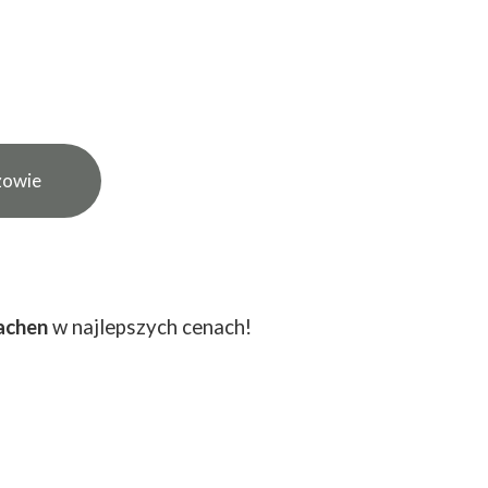
zowie
achen
w najlepszych cenach!