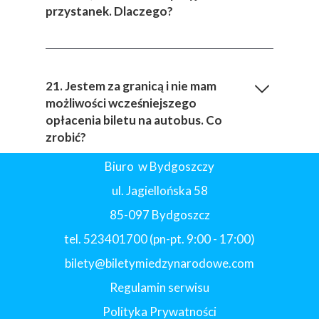
przystanek. Dlaczego?
21. Jestem za granicą i nie mam
możliwości wcześniejszego
opłacenia biletu na autobus. Co
zrobić?
Biuro w Bydgoszczy
ul. Jagiellońska 58
85-097 Bydgoszcz
tel. 523401700 (pn-pt. 9:00 - 17:00)
bilety@biletymiedzynarodowe.com
Regulamin serwisu
Polityka Prywatności