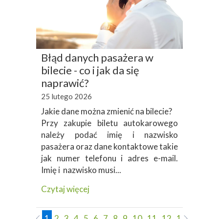
Błąd danych pasażera w
bilecie - co i jak da się
naprawić?
25 lutego 2026
Jakie dane można zmienić na bilecie?
Przy zakupie biletu autokarowego
należy podać imię i nazwisko
pasażera oraz dane kontaktowe takie
jak numer telefonu i adres e-mail.
Imię i nazwisko musi...
Czytaj więcej
1
2
3
4
5
6
7
8
9
10
11
12
13
14
15