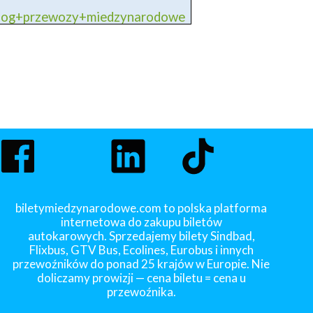
blog+przewozy+miedzynarodowe
biletymiedzynarodowe.com to polska platforma
internetowa do zakupu biletów
autokarowych. Sprzedajemy bilety Sindbad,
Flixbus, GTV Bus, Ecolines, Eurobus i innych
przewoźników do ponad 25 krajów w Europie. Nie
doliczamy prowizji — cena biletu = cena u
przewoźnika.