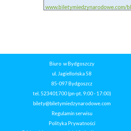
www.biletymiedzynarodowe.com/
Biuro w Bydgoszczy
ul. Jagiellońska 58
85-097 Bydgoszcz
tel. 523401700 (pn-pt. 9:00 - 17:00)
bilety@biletymiedzynarodowe.com
Regulamin serwisu
Polityka Prywatności