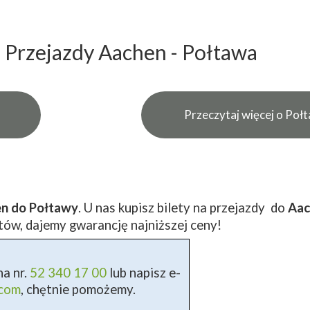
Przejazdy Aachen - Połtawa
Przeczytaj więcej o Poł
en do Połtawy
. U nas kupisz bilety na przejazdy do
Aac
tów, dajemy gwarancję najniższej ceny!
a nr.
52 340 17 00
lub napisz e-
.com
, chętnie pomożemy.