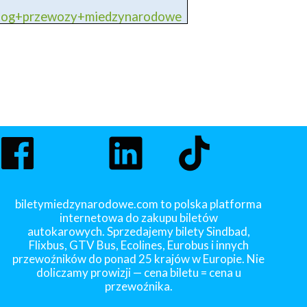
blog+przewozy+miedzynarodowe
biletymiedzynarodowe.com to polska platforma
internetowa do zakupu biletów
autokarowych. Sprzedajemy bilety Sindbad,
Flixbus, GTV Bus, Ecolines, Eurobus i innych
przewoźników do ponad 25 krajów w Europie. Nie
doliczamy prowizji — cena biletu = cena u
przewoźnika.