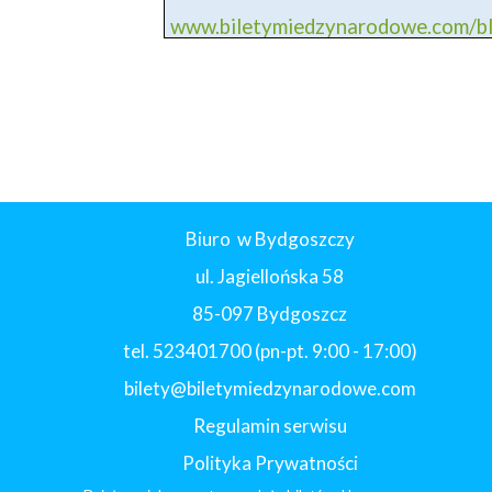
www.biletymiedzynarodowe.com/
Biuro w Bydgoszczy
ul. Jagiellońska 58
85-097 Bydgoszcz
tel. 523401700 (pn-pt. 9:00 - 17:00)
bilety@biletymiedzynarodowe.com
Regulamin serwisu
Polityka Prywatności