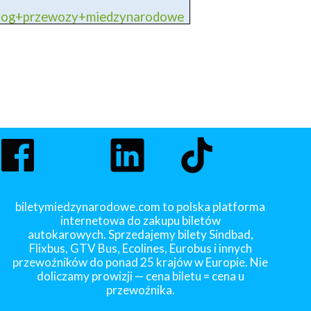
blog+przewozy+miedzynarodowe
biletymiedzynarodowe.com to polska platforma
internetowa do zakupu biletów
autokarowych. Sprzedajemy bilety Sindbad,
Flixbus, GTV Bus, Ecolines, Eurobus i innych
przewoźników do ponad 25 krajów w Europie. Nie
doliczamy prowizji — cena biletu = cena u
przewoźnika.