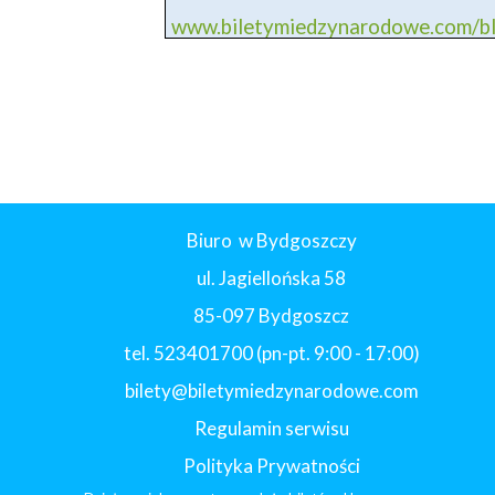
www.biletymiedzynarodowe.com/
Biuro w Bydgoszczy
ul. Jagiellońska 58
85-097 Bydgoszcz
tel. 523401700 (pn-pt. 9:00 - 17:00)
bilety@biletymiedzynarodowe.com
Regulamin serwisu
Polityka Prywatności