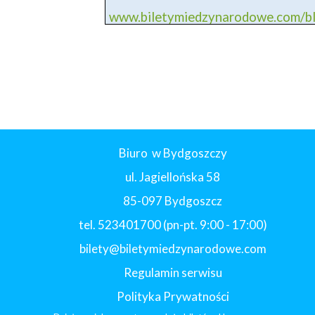
www.biletymiedzynarodowe.com/
Biuro w Bydgoszczy
ul. Jagiellońska 58
85-097 Bydgoszcz
tel. 523401700 (pn-pt. 9:00 - 17:00)
bilety@biletymiedzynarodowe.com
Regulamin serwisu
Polityka Prywatności