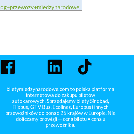
blog+przewozy+miedzynarodowe
biletymiedzynarodowe.com to polska platforma
internetowa do zakupu biletów
autokarowych. Sprzedajemy bilety Sindbad,
Flixbus, GTV Bus, Ecolines, Eurobus i innych
przewoźników do ponad 25 krajów w Europie. Nie
doliczamy prowizji — cena biletu = cena u
przewoźnika.