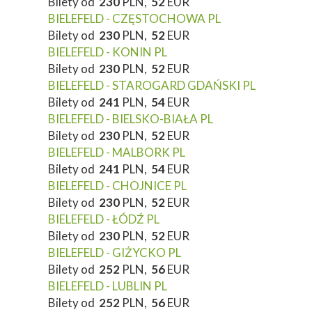
Bilety od
230
PLN,
52
EUR
BIELEFELD - CZĘSTOCHOWA PL
Bilety od
230
PLN,
52
EUR
BIELEFELD - KONIN PL
Bilety od
230
PLN,
52
EUR
BIELEFELD - STAROGARD GDAŃSKI PL
Bilety od
241
PLN,
54
EUR
BIELEFELD - BIELSKO-BIAŁA PL
Bilety od
230
PLN,
52
EUR
BIELEFELD - MALBORK PL
Bilety od
241
PLN,
54
EUR
BIELEFELD - CHOJNICE PL
Bilety od
230
PLN,
52
EUR
BIELEFELD - ŁÓDŹ PL
Bilety od
230
PLN,
52
EUR
BIELEFELD - GIŻYCKO PL
Bilety od
252
PLN,
56
EUR
BIELEFELD - LUBLIN PL
Bilety od
252
PLN,
56
EUR