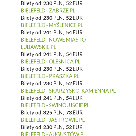
Bilety od
230
PLN,
52
EUR
BIELEFELD - ZABRZE PL
Bilety od
230
PLN,
52
EUR
BIELEFELD - MYŚLENICE PL
Bilety od
241
PLN,
54
EUR
BIELEFELD - NOWE MIASTO
LUBAWSKIE PL
Bilety od
241
PLN,
54
EUR
BIELEFELD - OLEŚNICA PL
Bilety od
230
PLN,
52
EUR
BIELEFELD - PRASZKA PL
Bilety od
230
PLN,
52
EUR
BIELEFELD - SKARŻYSKO-KAMIENNA PL
Bilety od
241
PLN,
54
EUR
BIELEFELD - ŚWINOUJŚCIE PL
Bilety od
325
PLN,
73
EUR
BIELEFELD - JASTROWIE PL
Bilety od
230
PLN,
52
EUR
BIELEFELD - AUGUSTÓW PL