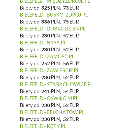
BIELEFELD - MIĘDZYZDROJE PL
Bilety od
325
PLN,
73
EUR
BIELEFELD - BUSKO-ZDRÓJ PL
Bilety od
336
PLN,
75
EUR
BIELEFELD - DOBRODZIEŃ PL
Bilety od
230
PLN,
52
EUR
BIELEFELD - NYSA PL
Bilety od
230
PLN,
52
EUR
BIELEFELD - ZAMOŚĆ PL
Bilety od
252
PLN,
56
EUR
BIELEFELD - ZAWIERCIE PL
Bilety od
230
PLN,
52
EUR
BIELEFELD - STARACHOWICE PL
Bilety od
241
PLN,
54
EUR
BIELEFELD - OŚWIĘCIM PL
Bilety od
230
PLN,
52
EUR
BIELEFELD - BEŁCHATÓW PL
Bilety od
230
PLN,
52
EUR
BIELEFELD - KĘTY PL