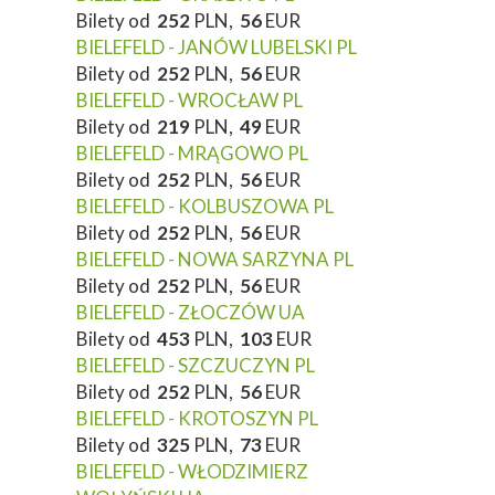
Bilety od
252
PLN,
56
EUR
BIELEFELD - JANÓW LUBELSKI PL
Bilety od
252
PLN,
56
EUR
BIELEFELD - WROCŁAW PL
Bilety od
219
PLN,
49
EUR
BIELEFELD - MRĄGOWO PL
Bilety od
252
PLN,
56
EUR
BIELEFELD - KOLBUSZOWA PL
Bilety od
252
PLN,
56
EUR
BIELEFELD - NOWA SARZYNA PL
Bilety od
252
PLN,
56
EUR
BIELEFELD - ZŁOCZÓW UA
Bilety od
453
PLN,
103
EUR
BIELEFELD - SZCZUCZYN PL
Bilety od
252
PLN,
56
EUR
BIELEFELD - KROTOSZYN PL
Bilety od
325
PLN,
73
EUR
BIELEFELD - WŁODZIMIERZ