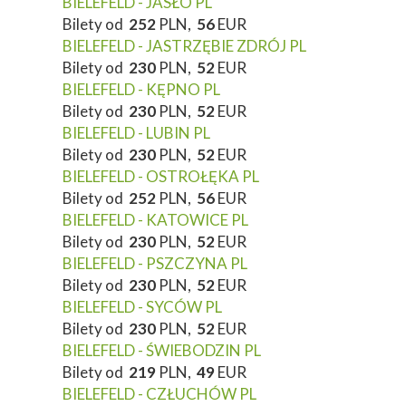
BIELEFELD - JASŁO PL
Bilety od
252
PLN,
56
EUR
BIELEFELD - JASTRZĘBIE ZDRÓJ PL
Bilety od
230
PLN,
52
EUR
BIELEFELD - KĘPNO PL
Bilety od
230
PLN,
52
EUR
BIELEFELD - LUBIN PL
Bilety od
230
PLN,
52
EUR
BIELEFELD - OSTROŁĘKA PL
Bilety od
252
PLN,
56
EUR
BIELEFELD - KATOWICE PL
Bilety od
230
PLN,
52
EUR
BIELEFELD - PSZCZYNA PL
Bilety od
230
PLN,
52
EUR
BIELEFELD - SYCÓW PL
Bilety od
230
PLN,
52
EUR
BIELEFELD - ŚWIEBODZIN PL
Bilety od
219
PLN,
49
EUR
BIELEFELD - CZŁUCHÓW PL