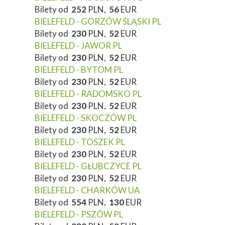
Bilety od
252
PLN,
56
EUR
BIELEFELD - GORZÓW ŚLĄSKI PL
Bilety od
230
PLN,
52
EUR
BIELEFELD - JAWOR PL
Bilety od
230
PLN,
52
EUR
BIELEFELD - BYTOM PL
Bilety od
230
PLN,
52
EUR
BIELEFELD - RADOMSKO PL
Bilety od
230
PLN,
52
EUR
BIELEFELD - SKOCZÓW PL
Bilety od
230
PLN,
52
EUR
BIELEFELD - TOSZEK PL
Bilety od
230
PLN,
52
EUR
BIELEFELD - GŁUBCZYCE PL
Bilety od
230
PLN,
52
EUR
BIELEFELD - CHARKÓW UA
Bilety od
554
PLN,
130
EUR
BIELEFELD - PSZÓW PL