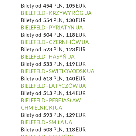
Bilety od
454
PLN,
105
EUR
BIELEFELD - KRZYWY RÓG UA
Bilety od
554
PLN,
130
EUR
BIELEFELD - PYRIATYN UA
Bilety od
504
PLN,
118
EUR
BIELEFELD - CZERNIHÓW UA
Bilety od
523
PLN,
123
EUR
BIELEFELD - HASYŃ UA
Bilety od
533
PLN,
119
EUR
BIELEFELD - SWITLOVODSK UA
Bilety od
613
PLN,
140
EUR
BIELEFELD - LATYCZÓW UA
Bilety od
513
PLN,
114
EUR
BIELEFELD - PEREJASŁAW
CHMIELNICKI UA
Bilety od
593
PLN,
129
EUR
BIELEFELD - SMIŁA UA
Bilety od
503
PLN,
118
EUR