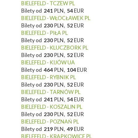
BIELEFELD - TCZEW PL
Bilety od
241
PLN,
54
EUR
BIELEFELD - WŁOCŁAWEK PL
Bilety od
230
PLN,
52
EUR
BIELEFELD - PIŁA PL
Bilety od
230
PLN,
52
EUR
BIELEFELD - KLUCZBORK PL
Bilety od
230
PLN,
52
EUR
BIELEFELD - KIJÓW UA
Bilety od
464
PLN,
104
EUR
BIELEFELD - RYBNIK PL
Bilety od
230
PLN,
52
EUR
BIELEFELD - TARNÓW PL
Bilety od
241
PLN,
54
EUR
BIELEFELD - KOSZALIN PL
Bilety od
230
PLN,
52
EUR
BIELEFELD - POZNAŃ PL
Bilety od
219
PLN,
49
EUR
BIELEFELD - KRAPKOWICE PL