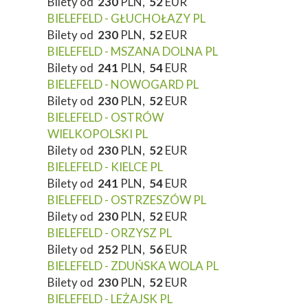
Bilety od
230
PLN,
52
EUR
BIELEFELD - GŁUCHOŁAZY PL
Bilety od
230
PLN,
52
EUR
BIELEFELD - MSZANA DOLNA PL
Bilety od
241
PLN,
54
EUR
BIELEFELD - NOWOGARD PL
Bilety od
230
PLN,
52
EUR
BIELEFELD - OSTRÓW
WIELKOPOLSKI PL
Bilety od
230
PLN,
52
EUR
BIELEFELD - KIELCE PL
Bilety od
241
PLN,
54
EUR
BIELEFELD - OSTRZESZÓW PL
Bilety od
230
PLN,
52
EUR
BIELEFELD - ORZYSZ PL
Bilety od
252
PLN,
56
EUR
BIELEFELD - ZDUŃSKA WOLA PL
Bilety od
230
PLN,
52
EUR
BIELEFELD - LEŻAJSK PL