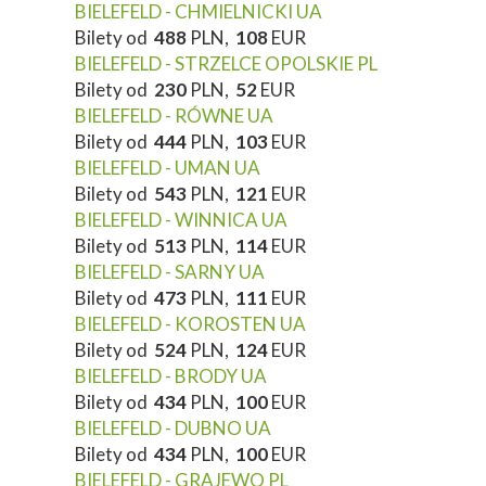
BIELEFELD - CHMIELNICKI UA
Bilety od
488
PLN,
108
EUR
BIELEFELD - STRZELCE OPOLSKIE PL
Bilety od
230
PLN,
52
EUR
BIELEFELD - RÓWNE UA
Bilety od
444
PLN,
103
EUR
BIELEFELD - UMAN UA
Bilety od
543
PLN,
121
EUR
BIELEFELD - WINNICA UA
Bilety od
513
PLN,
114
EUR
BIELEFELD - SARNY UA
Bilety od
473
PLN,
111
EUR
BIELEFELD - KOROSTEN UA
Bilety od
524
PLN,
124
EUR
BIELEFELD - BRODY UA
Bilety od
434
PLN,
100
EUR
BIELEFELD - DUBNO UA
Bilety od
434
PLN,
100
EUR
BIELEFELD - GRAJEWO PL