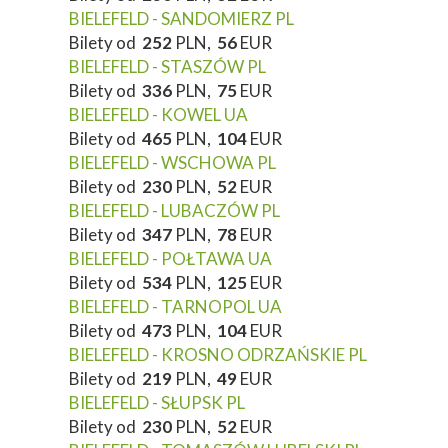
BIELEFELD - SANDOMIERZ PL
Bilety od
252
PLN,
56
EUR
BIELEFELD - STASZÓW PL
Bilety od
336
PLN,
75
EUR
BIELEFELD - KOWEL UA
Bilety od
465
PLN,
104
EUR
BIELEFELD - WSCHOWA PL
Bilety od
230
PLN,
52
EUR
BIELEFELD - LUBACZÓW PL
Bilety od
347
PLN,
78
EUR
BIELEFELD - POŁTAWA UA
Bilety od
534
PLN,
125
EUR
BIELEFELD - TARNOPOL UA
Bilety od
473
PLN,
104
EUR
BIELEFELD - KROSNO ODRZAŃSKIE PL
Bilety od
219
PLN,
49
EUR
BIELEFELD - SŁUPSK PL
Bilety od
230
PLN,
52
EUR