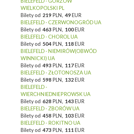
BIELEFELD - GORZÓW
WIELKOPOLSKI PL
Bilety od
219
PLN,
49
EUR
BIELEFELD - CZERWONOGRÓD UA
Bilety od
463
PLN,
100
EUR
BIELEFELD - CHOROL UA
Bilety od
504
PLN,
118
EUR
BIELEFELD - NIEMIRÓW(OBWÓD
WINNICKI) UA
Bilety od
493
PLN,
117
EUR
BIELEFELD - ZŁOTONOSZA UA
Bilety od
598
PLN,
132
EUR
BIELEFELD -
WIERCHNIEDNIEPROWSK UA
Bilety od
628
PLN,
143
EUR
BIELEFELD - ZBORÓW UA
Bilety od
458
PLN,
103
EUR
BIELEFELD - ROKITNO UA
Bilety od
473
PLN,
111
EUR