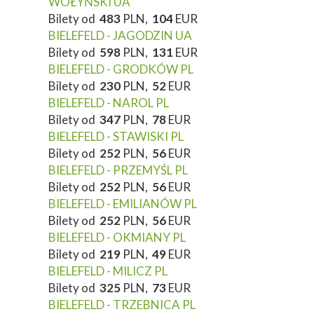
WOŁYŃSKI UA
Bilety od
483
PLN,
104
EUR
BIELEFELD - JAGODZIN UA
Bilety od
598
PLN,
131
EUR
BIELEFELD - GRODKÓW PL
Bilety od
230
PLN,
52
EUR
BIELEFELD - NAROL PL
Bilety od
347
PLN,
78
EUR
BIELEFELD - STAWISKI PL
Bilety od
252
PLN,
56
EUR
BIELEFELD - PRZEMYŚL PL
Bilety od
252
PLN,
56
EUR
BIELEFELD - EMILIANÓW PL
Bilety od
252
PLN,
56
EUR
BIELEFELD - OKMIANY PL
Bilety od
219
PLN,
49
EUR
BIELEFELD - MILICZ PL
Bilety od
325
PLN,
73
EUR
BIELEFELD - TRZEBNICA PL