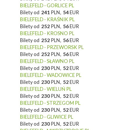
BIELEFELD - GORLICE PL
Bilety od
241
PLN,
54
EUR
BIELEFELD - KRAŚNIK PL
Bilety od
252
PLN,
56
EUR
BIELEFELD - KROSNO PL
Bilety od
252
PLN,
56
EUR
BIELEFELD - PRZEWORSK PL
Bilety od
252
PLN,
56
EUR
BIELEFELD - SŁAWNO PL
Bilety od
230
PLN,
52
EUR
BIELEFELD - WADOWICE PL
Bilety od
230
PLN,
52
EUR
BIELEFELD - WIELUŃ PL
Bilety od
230
PLN,
52
EUR
BIELEFELD - STRZEGOM PL
Bilety od
230
PLN,
52
EUR
BIELEFELD - GLIWICE PL
Bilety od
230
PLN,
52
EUR