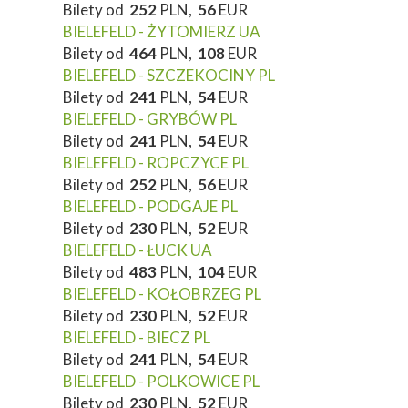
Bilety od
252
PLN,
56
EUR
BIELEFELD - ŻYTOMIERZ UA
Bilety od
464
PLN,
108
EUR
BIELEFELD - SZCZEKOCINY PL
Bilety od
241
PLN,
54
EUR
BIELEFELD - GRYBÓW PL
Bilety od
241
PLN,
54
EUR
BIELEFELD - ROPCZYCE PL
Bilety od
252
PLN,
56
EUR
BIELEFELD - PODGAJE PL
Bilety od
230
PLN,
52
EUR
BIELEFELD - ŁUCK UA
Bilety od
483
PLN,
104
EUR
BIELEFELD - KOŁOBRZEG PL
Bilety od
230
PLN,
52
EUR
BIELEFELD - BIECZ PL
Bilety od
241
PLN,
54
EUR
BIELEFELD - POLKOWICE PL
Bilety od
230
PLN,
52
EUR