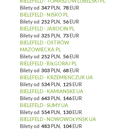
BIELEFELD - TOMASZÓW LUBELSKI PL
Bilety od
347
PLN,
78
EUR
BIELEFELD - NISKO PL
Bilety od
252
PLN,
56
EUR
BIELEFELD - JAROCIN PL
Bilety od
325
PLN,
73
EUR
BIELEFELD - OSTRÓW
MAZOWIECKA PL
Bilety od
252
PLN,
56
EUR
BIELEFELD - BIŁGORAJ PL
Bilety od
303
PLN,
68
EUR
BIELEFELD - KRZEMIEŃCZUK UA
Bilety od
534
PLN,
125
EUR
BIELEFELD - KAMIANSKE UA
Bilety od
643
PLN,
146
EUR
BIELEFELD - SUMY UA
Bilety od
554
PLN,
130
EUR
BIELEFELD - NOWOWOŁYŃSK UA
Bilety od
483
PLN,
104
EUR