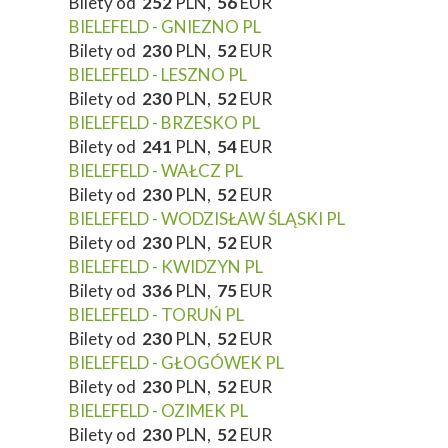
Bilety od
252
PLN,
56
EUR
BIELEFELD - GNIEZNO PL
Bilety od
230
PLN,
52
EUR
BIELEFELD - LESZNO PL
Bilety od
230
PLN,
52
EUR
BIELEFELD - BRZESKO PL
Bilety od
241
PLN,
54
EUR
BIELEFELD - WAŁCZ PL
Bilety od
230
PLN,
52
EUR
BIELEFELD - WODZISŁAW ŚLĄSKI PL
Bilety od
230
PLN,
52
EUR
BIELEFELD - KWIDZYN PL
Bilety od
336
PLN,
75
EUR
BIELEFELD - TORUŃ PL
Bilety od
230
PLN,
52
EUR
BIELEFELD - GŁOGÓWEK PL
Bilety od
230
PLN,
52
EUR
BIELEFELD - OZIMEK PL
Bilety od
230
PLN,
52
EUR