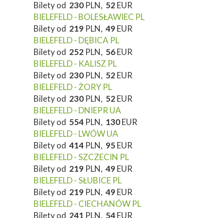
Bilety od
230
PLN,
52
EUR
BIELEFELD - BOLESŁAWIEC PL
Bilety od
219
PLN,
49
EUR
BIELEFELD - DĘBICA PL
Bilety od
252
PLN,
56
EUR
BIELEFELD - KALISZ PL
Bilety od
230
PLN,
52
EUR
BIELEFELD - ŻORY PL
Bilety od
230
PLN,
52
EUR
BIELEFELD - DNIEPR UA
Bilety od
554
PLN,
130
EUR
BIELEFELD - LWÓW UA
Bilety od
414
PLN,
95
EUR
BIELEFELD - SZCZECIN PL
Bilety od
219
PLN,
49
EUR
BIELEFELD - SŁUBICE PL
Bilety od
219
PLN,
49
EUR
BIELEFELD - CIECHANÓW PL
Bilety od
241
PLN,
54
EUR