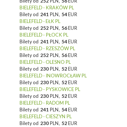
Bilety od
252
PLN,
56
EUR
BIELEFELD - KRAKÓW PL
Bilety od
241
PLN,
54
EUR
BIELEFELD - EŁK PL
Bilety od
252
PLN,
56
EUR
BIELEFELD - PŁOCK PL
Bilety od
241
PLN,
54
EUR
BIELEFELD - RZESZÓW PL
Bilety od
252
PLN,
56
EUR
BIELEFELD - OLESNO PL
Bilety od
230
PLN,
52
EUR
BIELEFELD - INOWROCŁAW PL
Bilety od
230
PLN,
52
EUR
BIELEFELD - PYSKOWICE PL
Bilety od
230
PLN,
52
EUR
BIELEFELD - RADOM PL
Bilety od
241
PLN,
54
EUR
BIELEFELD - CIESZYN PL
Bilety od
230
PLN,
52
EUR