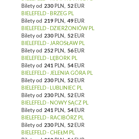
Bilety od
230
PLN,
52
EUR
BIELEFELD - BRZEG PL
Bilety od
219
PLN,
49
EUR
BIELEFELD - DZIERŻONIÓW PL
Bilety od
230
PLN,
52
EUR
BIELEFELD - JAROSŁAW PL
Bilety od
252
PLN,
56
EUR
BIELEFELD - LĘBORK PL
Bilety od
241
PLN,
54
EUR
BIELEFELD - JELENIA GÓRA PL
Bilety od
230
PLN,
52
EUR
BIELEFELD - LUBLINIEC PL
Bilety od
230
PLN,
52
EUR
BIELEFELD - NOWY SĄCZ PL
Bilety od
241
PLN,
54
EUR
BIELEFELD - RACIBÓRZ PL
Bilety od
230
PLN,
52
EUR
BIELEFELD - CHEŁM PL