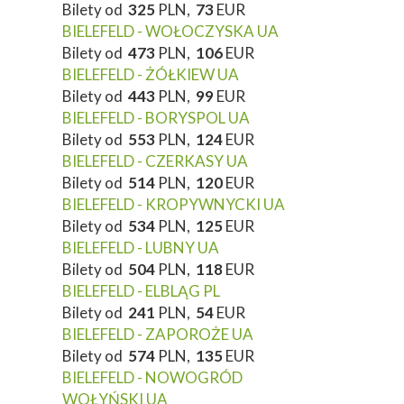
Bilety od
325
PLN,
73
EUR
BIELEFELD - WOŁOCZYSKA UA
Bilety od
473
PLN,
106
EUR
BIELEFELD - ŻÓŁKIEW UA
Bilety od
443
PLN,
99
EUR
BIELEFELD - BORYSPOL UA
Bilety od
553
PLN,
124
EUR
BIELEFELD - CZERKASY UA
Bilety od
514
PLN,
120
EUR
BIELEFELD - KROPYWNYCKI UA
Bilety od
534
PLN,
125
EUR
BIELEFELD - LUBNY UA
Bilety od
504
PLN,
118
EUR
BIELEFELD - ELBLĄG PL
Bilety od
241
PLN,
54
EUR
BIELEFELD - ZAPOROŻE UA
Bilety od
574
PLN,
135
EUR
BIELEFELD - NOWOGRÓD
WOŁYŃSKI UA