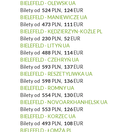
BIELEFELD - OLEWSK UA
Bilety od
524
PLN,
124
EUR
BIELEFELD - MANIEWICZE UA
Bilety od
473
PLN,
111
EUR
BIELEFELD - KĘDZIERZYN-KOŹLE PL
Bilety od
230
PLN,
52
EUR
BIELEFELD - LITYŃ UA
Bilety od
488
PLN,
114
EUR
BIELEFELD - CZEHRYŃ UA
Bilety od
593
PLN,
137
EUR
BIELEFELD - RESZETYLIWKA UA
Bilety od
598
PLN,
136
EUR
BIELEFELD - ROMNY UA
Bilety od
554
PLN,
130
EUR
BIELEFELD - NOVOARKHANHELSK UA
Bilety od
553
PLN,
126
EUR
BIELEFELD - KORZEC UA
Bilety od
493
PLN,
108
EUR
BIELEFELD - ŁOMŻA PL