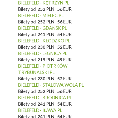
BIELEFELD - KĘTRZYN PL
Bilety od
252
PLN,
56
EUR
BIELEFELD - MIELEC PL
Bilety od
252
PLN,
56
EUR
BIELEFELD - GDAŃSK PL
Bilety od
241
PLN,
54
EUR
BIELEFELD - KŁODZKO PL
Bilety od
230
PLN,
52
EUR
BIELEFELD - LEGNICA PL
Bilety od
219
PLN,
49
EUR
BIELEFELD - PIOTRKÓW
TRYBUNALSKI PL
Bilety od
230
PLN,
52
EUR
BIELEFELD - STALOWA WOLA PL
Bilety od
252
PLN,
56
EUR
BIELEFELD - BRODNICA PL
Bilety od
241
PLN,
54
EUR
BIELEFELD - IŁAWA PL
Bilety od
241
PLN,
54
EUR