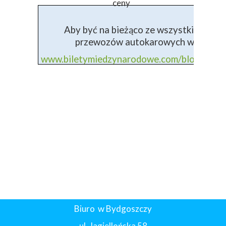
ceny
Aby być na bieżąco ze wszystkimi info
przewozów autokarowych wejdź na 
www.biletymiedzynarodowe.com/blog+prz
Biuro w Bydgoszczy
ul. Jagiellońska 58