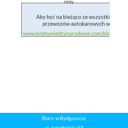
ceny
Aby być na bieżąco ze wszystkimi info
przewozów autokarowych wejdź na 
www.biletymiedzynarodowe.com/blog+prz
Biuro w Bydgoszczy
ul. Jagiellońska 58