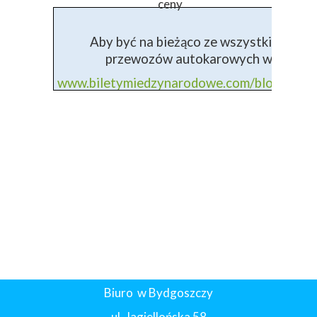
ceny
Aby być na bieżąco ze wszystkimi info
przewozów autokarowych wejdź na 
www.biletymiedzynarodowe.com/blog+prz
Biuro w Bydgoszczy
ul. Jagiellońska 58