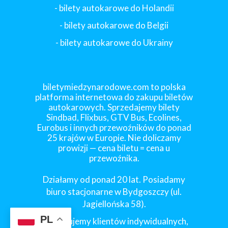
- bilety autokarowe do Holandii
-
bilety autokarowe do Belgii
-
bilety autokarowe do Ukrainy
biletymiedzynarodowe.com to polska
platforma internetowa do zakupu biletów
autokarowych. Sprzedajemy bilety
Sindbad, Flixbus, GTV Bus, Ecolines,
Eurobus i innych przewoźników do ponad
25 krajów w Europie. Nie doliczamy
prowizji — cena biletu = cena u
przewoźnika.
Działamy od ponad 20 lat. Posiadamy
biuro stacjonarne w Bydgoszczy (ul.
Jagiellońska 58).
PL
Obsługujemy klientów indywidualnych,