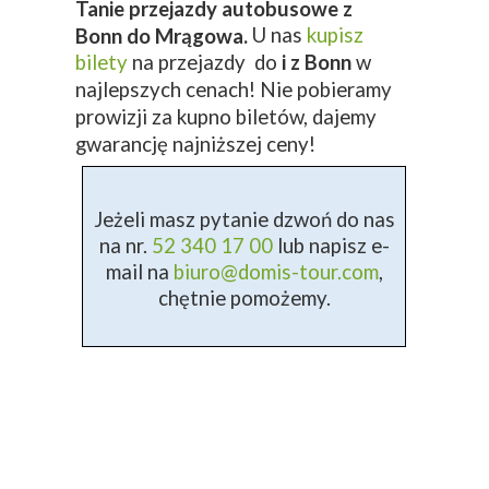
Tanie przejazdy autobusowe z
U nas
kupisz
Bonn do Mrągowa.
bilety
na przejazdy do
i z Bonn
w
najlepszych cenach! Nie pobieramy
prowizji za kupno biletów, dajemy
gwarancję najniższej ceny!
Jeżeli masz pytanie dzwoń do nas
na nr.
52 340 17 00
lub napisz e-
mail na
biuro@domis-tour.com
,
chętnie pomożemy.