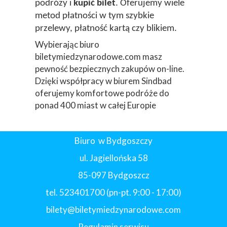
podróży i
kupić bilet
. Oferujemy wiele
metod płatności w tym szybkie
przelewy, płatność kartą czy blikiem.
Wybierając biuro
biletymiedzynarodowe.com masz
pewność bezpiecznych zakupów on-line.
Dzięki współpracy w biurem Sindbad
oferujemy komfortowe podróże do
ponad 400 miast w całej Europie
Biuro w Bydgoszczy
ul. Jagiellońska 58
85-097 Bydgoszcz
tel. 523401700 (pn-pt. 9:00 - 17:00)
bilety@biletymiedzynarodowe.com
Regulamin serwisu