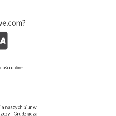
we.com?
ności online
a naszych biur w
zczy i Grudziądza