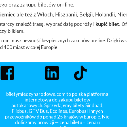
go oraz zakupu biletów on-line.
iemiec
ale też z Włoch, Hiszpanii, Belgii, Holandii, Nie
arczy znaleźć trasę, wybrać datę podróży i
kupić bilet
. O
czy blikiem.
com masz pewność bezpiecznych zakupów on-line. Dzięki ws
 400 miast w całej Europie
biletymiedzynarodowe.com to polska platforma
internetowa do zakupu biletów
autokarowych. Sprzedajemy bilety Sindbad,
Flixbus, GTV Bus, Ecolines, Eurobus i innych
przewoźników do ponad 25 krajów w Europie. Nie
doliczamy prowizji — cena biletu = cena u