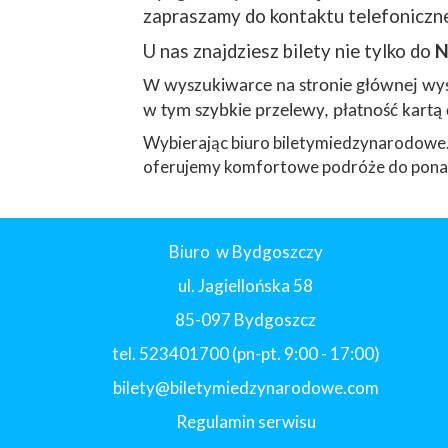
zapraszamy do kontaktu telefoniczne
U nas znajdziesz bilety nie tylko do
N
W wyszukiwarce na stronie głównej wyst
w tym szybkie przelewy, płatność kartą 
Wybierając biuro biletymiedzynarodowe.
oferujemy komfortowe podróże do ponad
Biuro w Bydgoszczy
ul. Jagiellońska 58
85-097 Bydgoszcz
tel. 523401700 (pn-pt. 9:00 - 17:00)
bilety@biletymiedzynarodowe.com
Regulamin serwisu