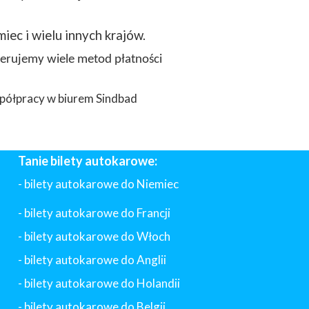
miec i wielu innych krajów.
ferujemy wiele metod płatności
półpracy w biurem Sindbad
Tanie bilety autokarowe:
- bilety autokarowe do Niemiec
- bilety autokarowe do Francji
-
bilety autokarowe do Włoch
- bilety autokarowe do Anglii
- bilety autokarowe do Holandii
-
bilety autokarowe do Belgii