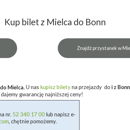
Kup bilet z Mielca do Bonn
Znajdź przystanek w Mie
U nas
kupisz bilety
na przejazdy do
i z Bon
do Mielca.
 dajemy gwarancję najniższej ceny!
a nr.
52 340 17 00
lub napisz e-
.com
, chętnie pomożemy.