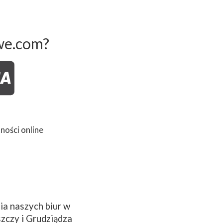
we.com?
ności online
a naszych biur w
zczy i Grudziądza