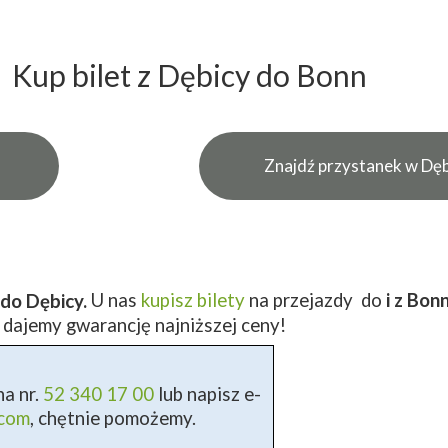
Kup bilet z Dębicy do Bonn
Znajdź przystanek w Dęb
U nas
kupisz bilety
na przejazdy do
i z Bon
do Dębicy.
 dajemy gwarancję najniższej ceny!
a nr.
52 340 17 00
lub napisz e-
.com
, chętnie pomożemy.