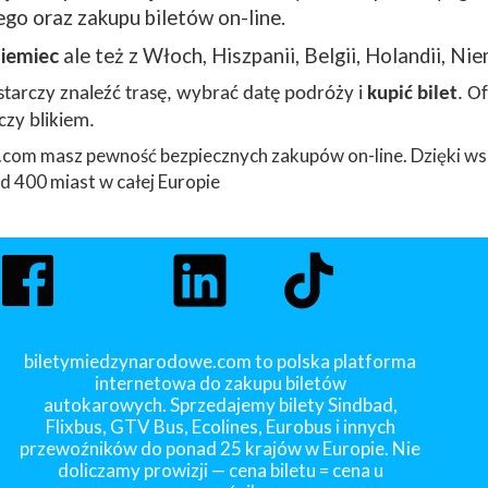
go oraz zakupu biletów on-line.
iemiec
ale też z Włoch, Hiszpanii, Belgii, Holandii, Nie
arczy znaleźć trasę, wybrać datę podróży i
kupić bilet
. O
czy blikiem.
com masz pewność bezpiecznych zakupów on-line. Dzięki ws
 400 miast w całej Europie
biletymiedzynarodowe.com to polska platforma
internetowa do zakupu biletów
autokarowych. Sprzedajemy bilety Sindbad,
Flixbus, GTV Bus, Ecolines, Eurobus i innych
przewoźników do ponad 25 krajów w Europie. Nie
doliczamy prowizji — cena biletu = cena u