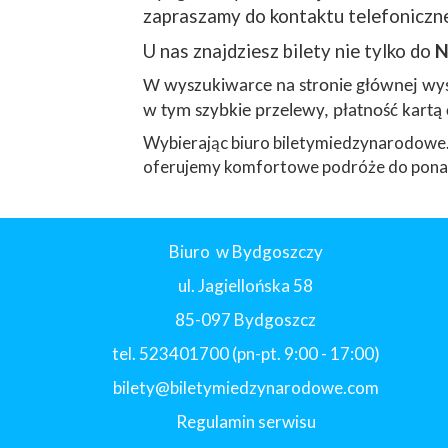
zapraszamy do kontaktu telefoniczne
U nas znajdziesz bilety nie tylko do
N
W wyszukiwarce na stronie głównej wyst
w tym szybkie przelewy, płatność kartą 
Wybierając biuro biletymiedzynarodowe.
oferujemy komfortowe podróże do ponad
Biuro w Bydgoszczy
ul. Jagiellońska 58
85-097 Bydgoszcz
tel. 523401700 (pn-pt. 9:00 - 17:00)
bilety@biletymiedzynarodowe.com
Regulamin serwisu