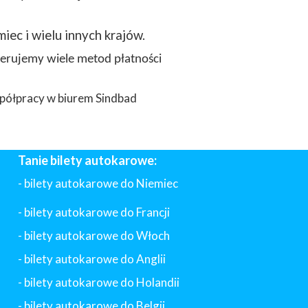
miec i wielu innych krajów.
ferujemy wiele metod płatności
półpracy w biurem Sindbad
Tanie bilety autokarowe:
- bilety autokarowe do Niemiec
- bilety autokarowe do Francji
-
bilety autokarowe do Włoch
- bilety autokarowe do Anglii
- bilety autokarowe do Holandii
-
bilety autokarowe do Belgii