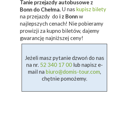
Tanie przejazdy autobusowe z
U nas
kupisz bilety
Bonn do Chełma.
na przejazdy do
i z Bonn
w
najlepszych cenach! Nie pobieramy
prowizji za kupno biletów, dajemy
gwarancję najniższej ceny!
Jeżeli masz pytanie dzwoń do nas
na nr.
52 340 17 00
lub napisz e-
mail na
biuro@domis-tour.com
,
chętnie pomożemy.