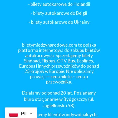
- bilety autokarowe do Holandii
-
bilety autokarowe do Belgii
-
bilety autokarowe do Ukrainy
biletymiedzynarodowe.com to polska
platforma internetowa do zakupu biletów
autokarowych. Sprzedajemy bilety
Sindbad, Flixbus, GTV Bus, Ecolines,
Eurobus i innych przewoźników do ponad
25 krajów w Europie. Nie doliczamy
prowizji — cena biletu = cena u
przewoźnika.
Działamy od ponad 20 lat. Posiadamy
biuro stacjonarne w Bydgoszczy (ul.
Jagiellońska 58).
PL
Obsługujemy klientów indywidualnych,