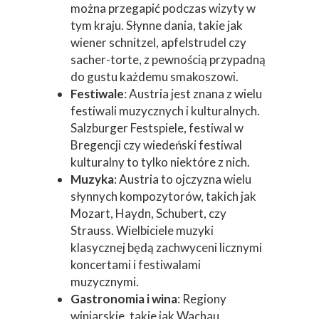
można przegapić podczas wizyty w
tym kraju. Słynne dania, takie jak
wiener schnitzel, apfelstrudel czy
sacher-torte, z pewnością przypadną
do gustu każdemu smakoszowi.
Festiwale
: Austria jest znana z wielu
festiwali muzycznych i kulturalnych.
Salzburger Festspiele, festiwal w
Bregencji czy wiedeński festiwal
kulturalny to tylko niektóre z nich.
Muzyka
: Austria to ojczyzna wielu
słynnych kompozytorów, takich jak
Mozart, Haydn, Schubert, czy
Strauss. Wielbiciele muzyki
klasycznej będą zachwyceni licznymi
koncertami i festiwalami
muzycznymi.
Gastronomia i wina
: Regiony
winiarskie, takie jak Wachau,