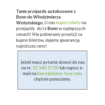
Tanie przejazdy autobusowe z
Bonn do Włodzimierza
U nas
kupisz bilety
na
Wołyńskiego.
przejazdy do
i z Bonn
w najlepszych
cenach! Nie pobieramy prowizji za
kupno biletów, dajemy gwarancję
najniższej ceny!
Jeżeli masz pytanie dzwoń do nas
na nr.
52 340 17 00
lub napisz e-
mail na
biuro@domis-tour.com
,
chętnie pomożemy.