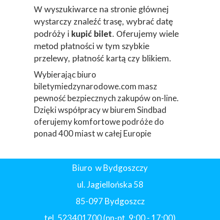
W wyszukiwarce na stronie głównej
wystarczy znaleźć trasę, wybrać datę
podróży i
kupić bilet
. Oferujemy wiele
metod płatności w tym szybkie
przelewy, płatność kartą czy blikiem.
Wybierając biuro
biletymiedzynarodowe.com masz
pewność bezpiecznych zakupów on-line.
Dzięki współpracy w biurem Sindbad
oferujemy komfortowe podróże do
ponad 400 miast w całej Europie
Biuro w Bydgoszczy
ul. Jagiellońska 58
85-097 Bydgoszcz
tel. 523401700 (pn-pt. 9:00 - 17:00)