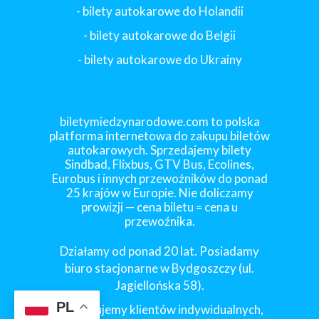
- bilety autokarowe do Holandii
-
bilety autokarowe do Belgii
-
bilety autokarowe do Ukrainy
biletymiedzynarodowe.com to polska
platforma internetowa do zakupu biletów
autokarowych. Sprzedajemy bilety
Sindbad, Flixbus, GTV Bus, Ecolines,
Eurobus i innych przewoźników do ponad
25 krajów w Europie. Nie doliczamy
prowizji — cena biletu = cena u
przewoźnika.
Działamy od ponad 20 lat. Posiadamy
biuro stacjonarne w Bydgoszczy (ul.
Jagiellońska 58).
PL
Obsługujemy klientów indywidualnych,