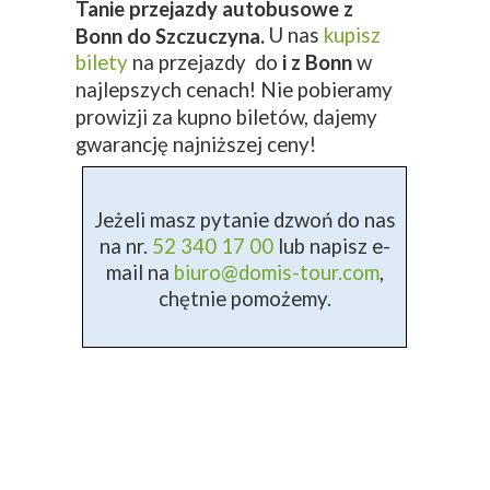
Tanie przejazdy autobusowe z
U nas
kupisz
Bonn do Szczuczyna.
bilety
na przejazdy do
i z Bonn
w
najlepszych cenach! Nie pobieramy
prowizji za kupno biletów, dajemy
gwarancję najniższej ceny!
Jeżeli masz pytanie dzwoń do nas
na nr.
52 340 17 00
lub napisz e-
mail na
biuro@domis-tour.com
,
chętnie pomożemy.