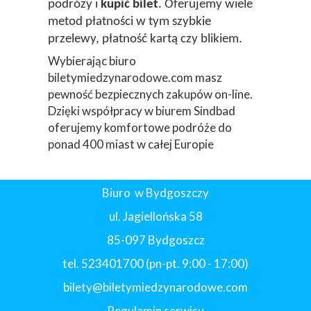
podróży i
kupić bilet
. Oferujemy wiele
metod płatności w tym szybkie
przelewy, płatność kartą czy blikiem.
Wybierając biuro
biletymiedzynarodowe.com masz
pewność bezpiecznych zakupów on-line.
Dzięki współpracy w biurem Sindbad
oferujemy komfortowe podróże do
ponad 400 miast w całej Europie
Biuro w Bydgoszczy
ul. Jagiellońska 58
85-097 Bydgoszcz
tel. 523401700 (pn-pt. 9:00 - 17:00)
bilety@biletymiedzynarodowe.com
Regulamin serwisu