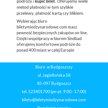
podróży i
kupić bilet
. Oferujemy wiele
metod płatności w tym szybkie
przelewy, płatność kartą czy blikiem.
Wybierając biuro
biletymiedzynarodowe.com masz
pewność bezpiecznych zakupów on-line.
Dzięki współpracy w biurem Sindbad
oferujemy komfortowe podróże do
ponad 400 miast w całej Europie
Biuro w Bydgoszczy
ul. Jagiellońska 58
85-097 Bydgoszcz
tel. 523401700 (pn-pt. 9:00 - 17:00)
bilety@biletymiedzynarodowe.com
Regulamin serwisu