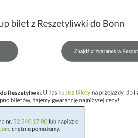
up bilet z Reszetyliwki do Bonn
Znajdź przystanek w Reszet
U nas
kupisz bilety
na przejazdy do
i
do Reszetyliwki.
pno biletów, dajemy gwarancję najniższej ceny!
a nr.
52 340 17 00
lub napisz e-
.com
, chętnie pomożemy.