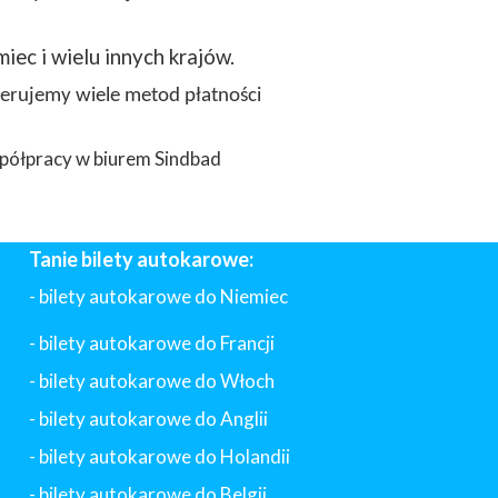
miec i wielu innych krajów.
ferujemy wiele metod płatności
półpracy w biurem Sindbad
Tanie bilety autokarowe:
- bilety autokarowe do Niemiec
- bilety autokarowe do Francji
-
bilety autokarowe do Włoch
- bilety autokarowe do Anglii
- bilety autokarowe do Holandii
-
bilety autokarowe do Belgii