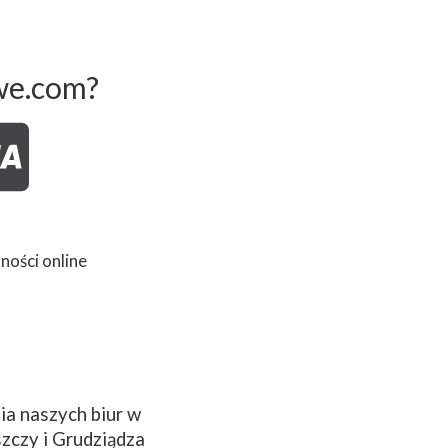
we.com?
ności online
a naszych biur w
zczy i Grudziądza