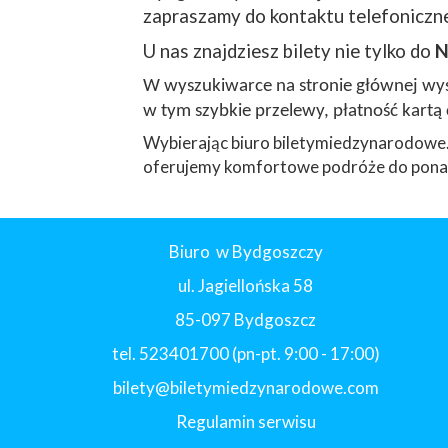
zapraszamy do kontaktu telefoniczne
U nas znajdziesz bilety nie tylko do
N
W wyszukiwarce na stronie głównej wyst
w tym szybkie przelewy, płatność kartą 
Wybierając biuro biletymiedzynarodowe.
oferujemy komfortowe podróże do ponad
Biuro w Bydgoszczy
ul. Jagiellońska 58
85-097 Bydgoszcz
tel. 523401700 (pn-pt. 9:00 - 17:00)
bilety@biletymiedzynarodowe.com
Regulamin serwisu