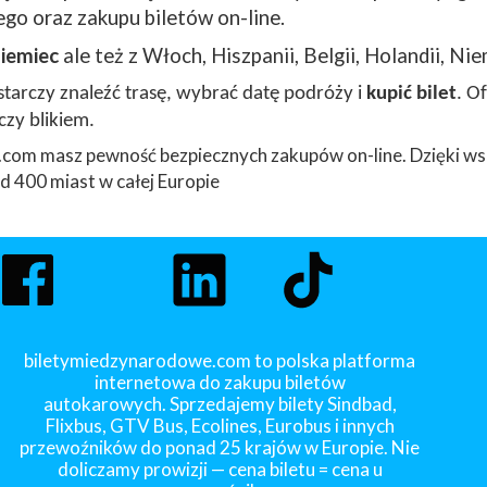
go oraz zakupu biletów on-line.
iemiec
ale też z Włoch, Hiszpanii, Belgii, Holandii, Nie
arczy znaleźć trasę, wybrać datę podróży i
kupić bilet
. O
czy blikiem.
com masz pewność bezpiecznych zakupów on-line. Dzięki ws
 400 miast w całej Europie
biletymiedzynarodowe.com to polska platforma
internetowa do zakupu biletów
autokarowych. Sprzedajemy bilety Sindbad,
Flixbus, GTV Bus, Ecolines, Eurobus i innych
przewoźników do ponad 25 krajów w Europie. Nie
doliczamy prowizji — cena biletu = cena u