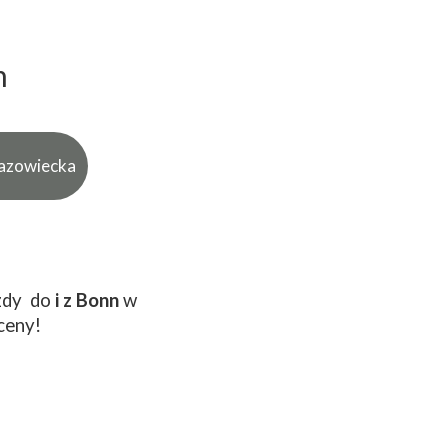
n
azowiecka
zdy do
i z Bonn
w
ceny!