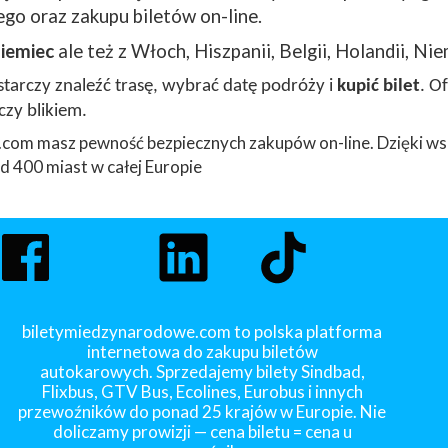
go oraz zakupu biletów on-line.
iemiec
ale też z Włoch, Hiszpanii, Belgii, Holandii, Nie
arczy znaleźć trasę, wybrać datę podróży i
kupić bilet
. O
czy blikiem.
com masz pewność bezpiecznych zakupów on-line. Dzięki ws
 400 miast w całej Europie
biletymiedzynarodowe.com to polska platforma
internetowa do zakupu biletów
autokarowych. Sprzedajemy bilety Sindbad,
Flixbus, GTV Bus, Ecolines, Eurobus i innych
przewoźników do ponad 25 krajów w Europie. Nie
doliczamy prowizji — cena biletu = cena u