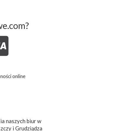
we.com?
ności online
a naszych biur w
zczy i Grudziądza