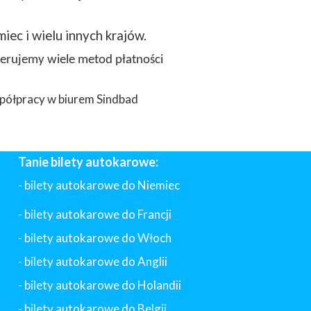
miec i wielu innych krajów.
ferujemy wiele metod płatności
półpracy w biurem Sindbad
Tanie bilety autokarowe:
- bilety autokarowe do Niemiec
- bilety autokarowe do Francji
-
bilety autokarowe do Włoch
- bilety autokarowe do Anglii
- bilety autokarowe do Holandii
-
bilety autokarowe do Belgii