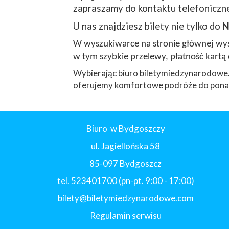
zapraszamy do kontaktu telefoniczne
U nas znajdziesz bilety nie tylko do
N
W wyszukiwarce na stronie głównej wyst
w tym szybkie przelewy, płatność kartą 
Wybierając biuro biletymiedzynarodowe.
oferujemy komfortowe podróże do ponad
Biuro w Bydgoszczy
ul. Jagiellońska 58
85-097 Bydgoszcz
tel. 523401700 (pn-pt. 9:00 - 17:00)
bilety@biletymiedzynarodowe.com
Regulamin serwisu