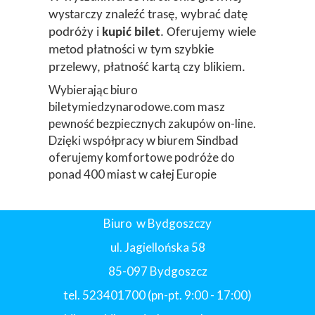
wystarczy znaleźć trasę, wybrać datę
podróży i
kupić bilet
. Oferujemy wiele
metod płatności w tym szybkie
przelewy, płatność kartą czy blikiem.
Wybierając biuro
biletymiedzynarodowe.com masz
pewność bezpiecznych zakupów on-line.
Dzięki współpracy w biurem Sindbad
oferujemy komfortowe podróże do
ponad 400 miast w całej Europie
Biuro w Bydgoszczy
ul. Jagiellońska 58
85-097 Bydgoszcz
tel. 523401700 (pn-pt. 9:00 - 17:00)