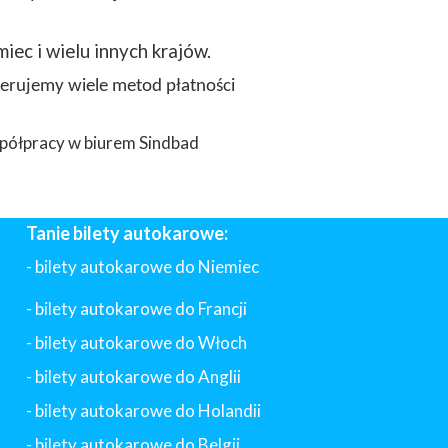
miec i wielu innych krajów.
ferujemy wiele metod płatności
półpracy w biurem Sindbad
Tanie bilety autokarowe:
- bilety autokarowe do Niemiec
- bilety autokarowe do Francji
-
bilety autokarowe do Włoch
- bilety autokarowe do Anglii
- bilety autokarowe do Holandii
-
bilety autokarowe do Belgii