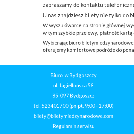
zapraszamy do kontaktu telefoniczne
U nas znajdziesz bilety nie tylko do
N
W wyszukiwarce na stronie głównej wyst
w tym szybkie przelewy, płatność kartą 
Wybierając biuro biletymiedzynarodowe.
oferujemy komfortowe podróże do ponad
Biuro w Bydgoszczy
ul. Jagiellońska 58
85-097 Bydgoszcz
tel. 523401700 (pn-pt. 9:00 - 17:00)
bilety@biletymiedzynarodowe.com
Regulamin serwisu