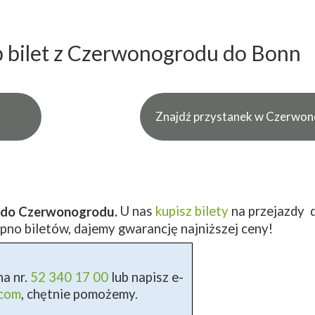
 bilet z Czerwonogrodu do Bonn
Znajdź przystanek w Czerwon
U nas
kupisz bilety
na przejazdy 
n do Czerwonogrodu.
pno biletów, dajemy gwarancję najniższej ceny!
a nr.
52 340 17 00
lub napisz e-
.com
, chętnie pomożemy.