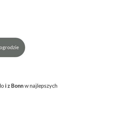
ogrodzie
do
i z Bonn
w najlepszych