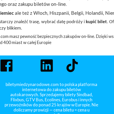
go oraz zakupu biletów on-line.
iemiec
ale też z Włoch, Hiszpanii, Belgii, Holandii, Nie
arczy znaleźć trasę, wybrać datę podróży i
kupić bilet
. O
czy blikiem.
com masz pewność bezpiecznych zakupów on-line. Dzięki ws
 400 miast w całej Europie
biletymiedzynarodowe.com to polska platforma
internetowa do zakupu biletów
autokarowych. Sprzedajemy bilety Sindbad,
Flixbus, GTV Bus, Ecolines, Eurobus i innych
przewoźników do ponad 25 krajów w Europie. Nie
doliczamy prowizji — cena biletu = cena u