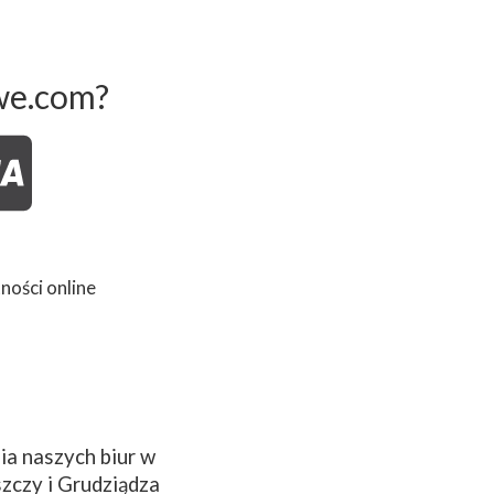
we.com?
ności online
a naszych biur w
zczy i Grudziądza