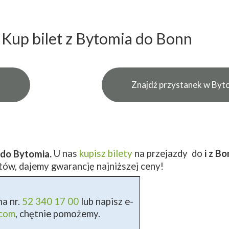
Kup bilet z Bytomia do Bonn
Znajdź przystanek w Byt
U nas
kupisz bilety
na przejazdy do
i z B
 do Bytomia.
tów, dajemy gwarancję najniższej ceny!
a nr.
52 340 17 00
lub napisz e-
.com
, chętnie pomożemy.