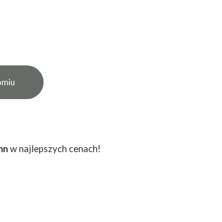
omiu
onn
w najlepszych cenach!