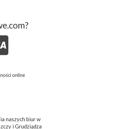
we.com?
ności online
a naszych biur w
zczy i Grudziądza