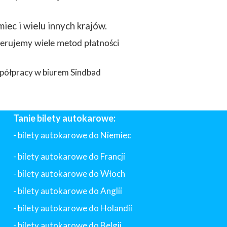
miec i wielu innych krajów.
ferujemy wiele metod płatności
półpracy w biurem Sindbad
Tanie bilety autokarowe:
- bilety autokarowe do Niemiec
- bilety autokarowe do Francji
-
bilety autokarowe do Włoch
- bilety autokarowe do Anglii
- bilety autokarowe do Holandii
-
bilety autokarowe do Belgii