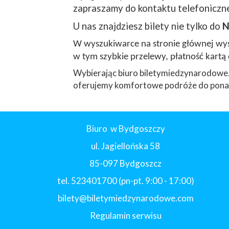
zapraszamy do kontaktu telefoniczne
U nas znajdziesz bilety nie tylko do
N
W wyszukiwarce na stronie głównej wyst
w tym szybkie przelewy, płatność kartą 
Wybierając biuro biletymiedzynarodowe.
oferujemy komfortowe podróże do ponad
Biuro w Bydgoszczy
ul. Jagiellońska 58
85-097 Bydgoszcz
tel. 523401700 (pn-pt. 9:00 - 17:00)
bilety@biletymiedzynarodowe.com
Regulamin serwisu