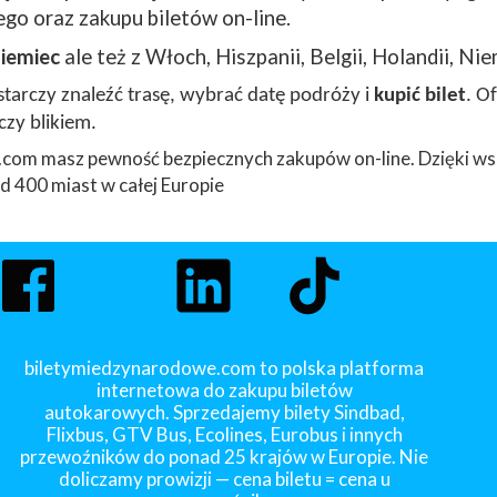
go oraz zakupu biletów on-line.
iemiec
ale też z Włoch, Hiszpanii, Belgii, Holandii, Nie
arczy znaleźć trasę, wybrać datę podróży i
kupić bilet
. O
czy blikiem.
com masz pewność bezpiecznych zakupów on-line. Dzięki ws
 400 miast w całej Europie
biletymiedzynarodowe.com to polska platforma
internetowa do zakupu biletów
autokarowych. Sprzedajemy bilety Sindbad,
Flixbus, GTV Bus, Ecolines, Eurobus i innych
przewoźników do ponad 25 krajów w Europie. Nie
doliczamy prowizji — cena biletu = cena u