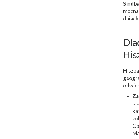
Sindba
można 
dniach
Dla
His
Hiszpan
geogra
odwied
Za
st
ka
zo
Co
Ma