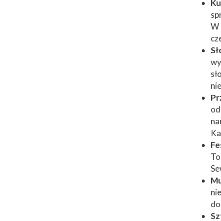
Ku
sp
W 
cz
Sł
wy
sł
ni
Pr
od
na
Ka
Fe
To
Sew
Mu
ni
do
Sz