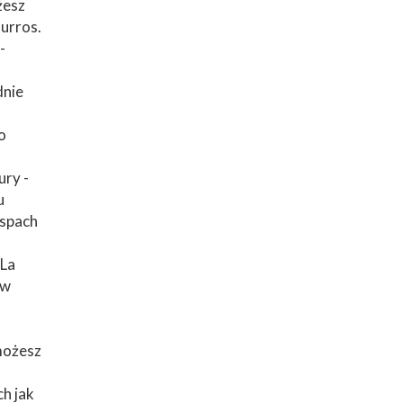
żesz
hurros.
-
dnie
o
ury -
u
yspach
 La
 w
możesz
ch jak