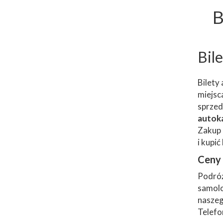
B
Bil
Bilety
miejsc
sprzed
autok
Zakup 
i kupi
Ceny 
Podróż
samolo
naszeg
Telefo