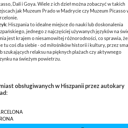
casso, Dalí i Goya. Wiele z ich dzieł można zobaczyć w takich
ejscach jak Muzeum Prado w Madrycie czy Muzeum Picasso 
rcelonie.
zyk
: Hiszpania to idealne miejsce do nauki lub doskonalenia
szpańskiego, jednego z najczęściej używanych języków na świe
nia jest krajem o niesamowitej różnorodności, co sprawia, ż
e tu coś dla siebie - od miłośników historii i kultury, przez sm
b szukających relaksu na pięknych plażach czy aktywnego
ynku na świeżym powietrzu.
 miast obsługiwanych w Hiszpanii przez autokary
ad:
ARCELONA
IRONA