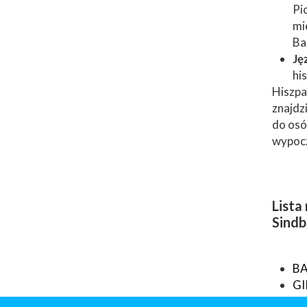
Pi
mi
Ba
Ję
hi
Hiszpa
znajdzi
do osó
wypocz
Lista
Sindb
B
G