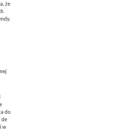
a, że
ch
endy.
nej
d
e
ca do
 de
i w