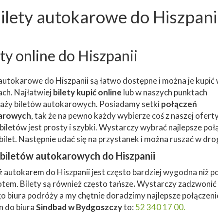
ilety autokarowe do Hiszpani
ety online do Hiszpanii
 autokarowe do Hiszpanii są łatwo dostępne i można je kupić 
ach. Najłatwiej
bilety kupić online
lub w naszych punktach
aży biletów autokarowych. Posiadamy setki
połączeń
arowych
, tak że na pewno każdy wybierze coś z naszej oferty
biletów jest prosty i szybki. Wystarczy wybrać najlepsze poł
ć bilet. Następnie udać się na przystanek i można ruszać w dro
biletów autokarowych do Hiszpanii
 autokarem do Hiszpanii jest często bardziej wygodna niż p
tem. Bilety są również często tańsze
.
Wystarczy zadzwonić
o biura podróży a my chętnie doradzimy najlepsze połączeni
n do biura
Sindbad w Bydgoszczy
to:
52 340 17 00.