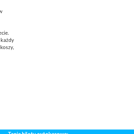
w
cie.
e każdy
akoszy,