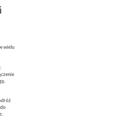
i
w wielu
.
ączenie
gę.
odróż
 do
e.