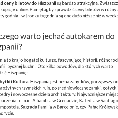
d ceny biletów do Hiszpanii
są bardzo atrakcyjne. Zwłaszcz
kupić je online. Pamiętaj, by sprawdzić ceny biletów w różny
 tygodnia - w środku tygodnia są one dużo niższe niż w week
czego warto jechać autokarem do
zpanii?
ia to kraj o bogatej kulturze, fascynującej historii, różnorod
fii i pysznej kuchni. Oto kilka powodów, dla których warto
zić Hiszpanię:
bytki i Kultura
: Hiszpania jest pełna zabytków, począwszy o
arożytnych rzymskich ruin, po średniowieczne zamki, gotycki
tedry i nowoczesne dzieła architektury. Najważniejsze miejs
baczenia to m.in. Alhambra w Grenadzie, Katedra w Santiago
mpostela, Sagrada Familia w Barcelonie, czy Pałac Królewsk
drycie.