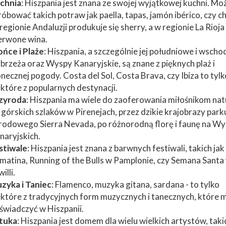
chnia
: Hiszpania jest znana ze swojej wyjątkowej kuchni. Mo
róbować takich potraw jak paella, tapas, jamón ibérico, czy c
regionie Andaluzji produkuje się sherry, a w regionie La Rioja 
erwone wina.
ońce i Plaże
: Hiszpania, a szczególnie jej południowe i wscho
brzeża oraz Wyspy Kanaryjskie, są znane z pięknych plaż i
onecznej pogody. Costa del Sol, Costa Brava, czy Ibiza to tylk
ektóre z popularnych destynacji.
zyroda
: Hiszpania ma wiele do zaoferowania miłośnikom nat
 górskich szlaków w Pirenejach, przez dzikie krajobrazy park
rodowego Sierra Nevada, po różnorodną florę i faunę na W
naryjskich.
stiwale
: Hiszpania jest znana z barwnych festiwali, takich jak
matina, Running of the Bulls w Pamplonie, czy Semana Santa
illi.
zyka i Taniec
: Flamenco, muzyka gitana, sardana - to tylko
ektóre z tradycyjnych form muzycznych i tanecznych, które 
świadczyć w Hiszpanii.
tuka
: Hiszpania jest domem dla wielu wielkich artystów, taki