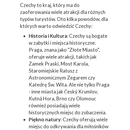
Czechy to kraj, który ma do
zaoferowania wiele atrakcji dla różnych
typów turystów. Oto kilka powodów, dla
których warto odwiedzić Czechy:
Historia i Kultura
: Czechy są bogate
w zabytki i miejsca historyczne.
Praga, znana jako "Złote Miasto",
oferuje wiele atrakcji, takich jak
Zamek Praski, Most Karola,
Staromiejskie Ratusz z
Astronomicznym Zegarem czy
Katedrę Św. Wita. Ale nie tylko Praga
- inne miasta jak Český Krumlov,
Kutná Hora, Brno czy Olomouc
również posiadają wiele
historycznych miejsc do zobaczenia.
Piękno natury
: Czechy oferują wiele
miejsc do odkrywania dla miłośników