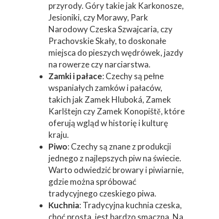
przyrody. Góry takie jak Karkonosze,
Jesioniki, czy Morawy, Park
Narodowy Czeska Szwajcaria, czy
Prachovskie Skały, to doskonałe
miejsca do pieszych wędrówek, jazdy
na rowerze czy narciarstwa.
Zamki i pałace
: Czechy są pełne
wspaniałych zamków i pałaców,
takich jak Zamek Hluboká, Zamek
Karlštejn czy Zamek Konopiště, które
oferują wgląd w historię i kulturę
kraju.
Piwo
: Czechy są znane z produkcji
jednego z najlepszych piw na świecie.
Warto odwiedzić browary i piwiarnie,
gdzie można spróbować
tradycyjnego czeskiego piwa.
Kuchnia
: Tradycyjna kuchnia czeska,
choć prosta, jest bardzo smaczna. Na