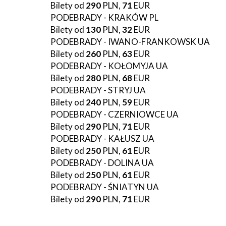
Bilety od
290
PLN,
71
EUR
PODEBRADY - KRAKÓW PL
Bilety od
130
PLN,
32
EUR
PODEBRADY - IWANO-FRANKOWSK UA
Bilety od
260
PLN,
63
EUR
PODEBRADY - KOŁOMYJA UA
Bilety od
280
PLN,
68
EUR
PODEBRADY - STRYJ UA
Bilety od
240
PLN,
59
EUR
PODEBRADY - CZERNIOWCE UA
Bilety od
290
PLN,
71
EUR
PODEBRADY - KAŁUSZ UA
Bilety od
250
PLN,
61
EUR
PODEBRADY - DOLINA UA
Bilety od
250
PLN,
61
EUR
PODEBRADY - ŚNIATYN UA
Bilety od
290
PLN,
71
EUR