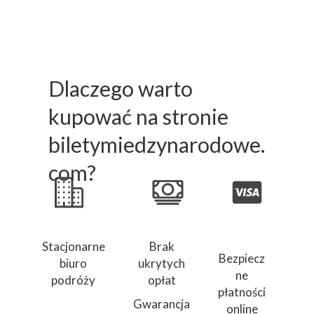
Dlaczego warto
kupować na stronie
biletymiedzynarodowe.
com?
Stacjonarne
Brak
Bezpiecz
biuro
ukrytych
ne
podróży
opłat
płatności
Gwarancja
online