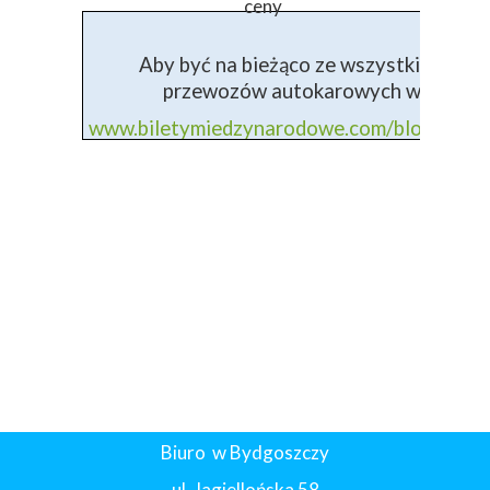
ceny
Aby być na bieżąco ze wszystkimi info
przewozów autokarowych wejdź na 
www.biletymiedzynarodowe.com/blog+prz
Biuro w Bydgoszczy
ul. Jagiellońska 58