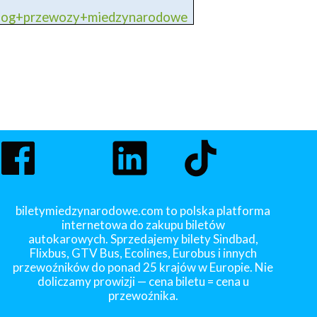
blog+przewozy+miedzynarodowe
biletymiedzynarodowe.com to polska platforma
internetowa do zakupu biletów
autokarowych. Sprzedajemy bilety Sindbad,
Flixbus, GTV Bus, Ecolines, Eurobus i innych
przewoźników do ponad 25 krajów w Europie. Nie
doliczamy prowizji — cena biletu = cena u
przewoźnika.