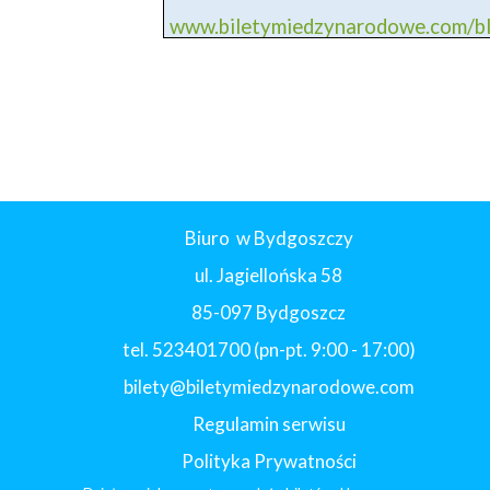
www.biletymiedzynarodowe.com/
Biuro w Bydgoszczy
ul. Jagiellońska 58
85-097 Bydgoszcz
tel. 523401700 (pn-pt. 9:00 - 17:00)
bilety@biletymiedzynarodowe.com
Regulamin serwisu
Polityka Prywatności