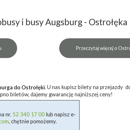
busy i busy Augsburg - Ostrołęka
u
Przeczytaj więcej o Ostr
. U nas kupisz bilety na przejazdy 
urga do Ostrołęki
pno biletów, dajemy gwarancję najniższej ceny!
a nr.
52 340 17 00
lub napisz e-
.com
, chętnie pomożemy.