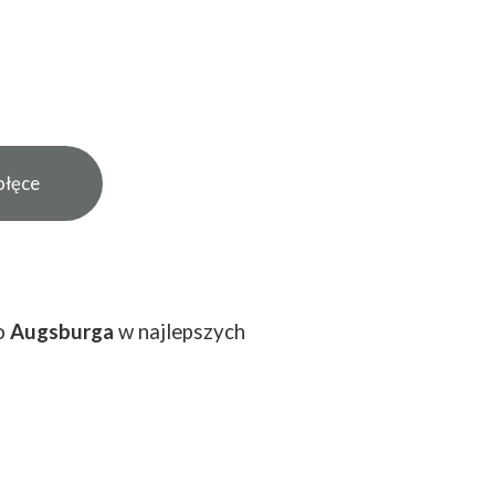
ołęce
do
Augsburga
w najlepszych