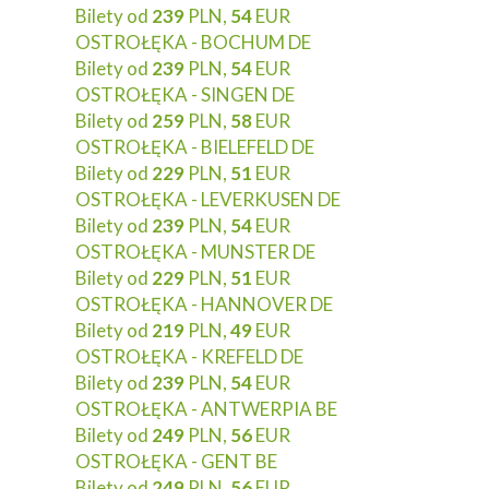
Bilety od
239
PLN,
54
EUR
OSTROŁĘKA - BOCHUM DE
Bilety od
239
PLN,
54
EUR
OSTROŁĘKA - SINGEN DE
Bilety od
259
PLN,
58
EUR
OSTROŁĘKA - BIELEFELD DE
Bilety od
229
PLN,
51
EUR
OSTROŁĘKA - LEVERKUSEN DE
Bilety od
239
PLN,
54
EUR
OSTROŁĘKA - MUNSTER DE
Bilety od
229
PLN,
51
EUR
OSTROŁĘKA - HANNOVER DE
Bilety od
219
PLN,
49
EUR
OSTROŁĘKA - KREFELD DE
Bilety od
239
PLN,
54
EUR
OSTROŁĘKA - ANTWERPIA BE
Bilety od
249
PLN,
56
EUR
OSTROŁĘKA - GENT BE
Bilety od
249
PLN,
56
EUR