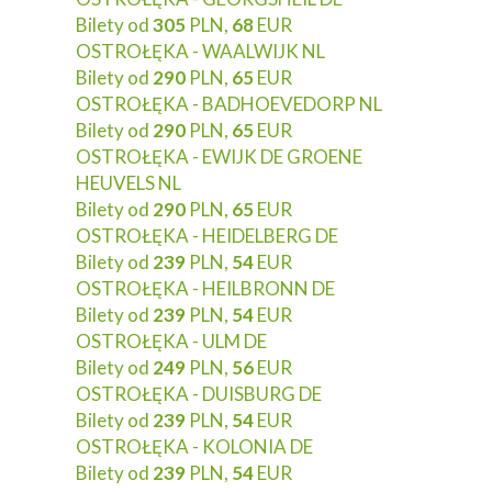
Bilety od
305
PLN,
68
EUR
OSTROŁĘKA - WAALWIJK NL
Bilety od
290
PLN,
65
EUR
OSTROŁĘKA - BADHOEVEDORP NL
Bilety od
290
PLN,
65
EUR
OSTROŁĘKA - EWIJK DE GROENE
HEUVELS NL
Bilety od
290
PLN,
65
EUR
OSTROŁĘKA - HEIDELBERG DE
Bilety od
239
PLN,
54
EUR
OSTROŁĘKA - HEILBRONN DE
Bilety od
239
PLN,
54
EUR
OSTROŁĘKA - ULM DE
Bilety od
249
PLN,
56
EUR
OSTROŁĘKA - DUISBURG DE
Bilety od
239
PLN,
54
EUR
OSTROŁĘKA - KOLONIA DE
Bilety od
239
PLN,
54
EUR