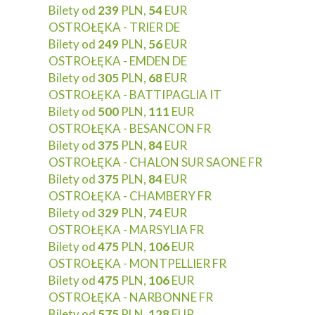
Bilety od
239
PLN,
54
EUR
OSTROŁĘKA - TRIER DE
Bilety od
249
PLN,
56
EUR
OSTROŁĘKA - EMDEN DE
Bilety od
305
PLN,
68
EUR
OSTROŁĘKA - BATTIPAGLIA IT
Bilety od
500
PLN,
111
EUR
OSTROŁĘKA - BESANCON FR
Bilety od
375
PLN,
84
EUR
OSTROŁĘKA - CHALON SUR SAONE FR
Bilety od
375
PLN,
84
EUR
OSTROŁĘKA - CHAMBERY FR
Bilety od
329
PLN,
74
EUR
OSTROŁĘKA - MARSYLIA FR
Bilety od
475
PLN,
106
EUR
OSTROŁĘKA - MONTPELLIER FR
Bilety od
475
PLN,
106
EUR
OSTROŁĘKA - NARBONNE FR
Bilety od
575
PLN,
128
EUR