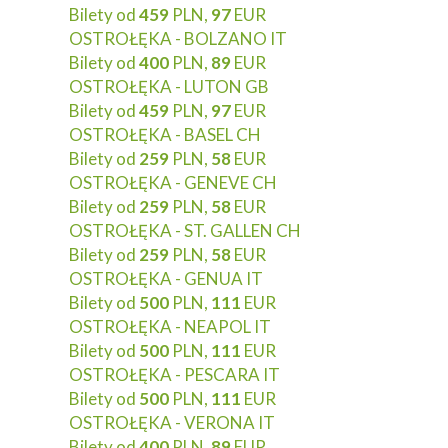
Bilety od
459
PLN,
97
EUR
OSTROŁĘKA - BOLZANO IT
Bilety od
400
PLN,
89
EUR
OSTROŁĘKA - LUTON GB
Bilety od
459
PLN,
97
EUR
OSTROŁĘKA - BASEL CH
Bilety od
259
PLN,
58
EUR
OSTROŁĘKA - GENEVE CH
Bilety od
259
PLN,
58
EUR
OSTROŁĘKA - ST. GALLEN CH
Bilety od
259
PLN,
58
EUR
OSTROŁĘKA - GENUA IT
Bilety od
500
PLN,
111
EUR
OSTROŁĘKA - NEAPOL IT
Bilety od
500
PLN,
111
EUR
OSTROŁĘKA - PESCARA IT
Bilety od
500
PLN,
111
EUR
OSTROŁĘKA - VERONA IT
Bilety od
400
PLN,
89
EUR