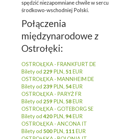
spędzić niezapomniane chwile w sercu
środkowo-wschodniej Polski.
Połączenia
międzynarodowe z
Ostrołęki:
OSTROŁĘKA - FRANKFURT DE
Bilety od
229
PLN,
51
EUR
OSTROŁĘKA - MANNHEIM DE
Bilety od
239
PLN,
54
EUR
OSTROŁĘKA - PARYŻ FR
Bilety od
259
PLN,
58
EUR
OSTROŁĘKA - GOTEBORG SE
Bilety od
420
PLN,
94
EUR
OSTROŁĘKA - ANCONA IT
Bilety od
500
PLN,
111
EUR
OSTROŁĘKA - BOLONIA IT