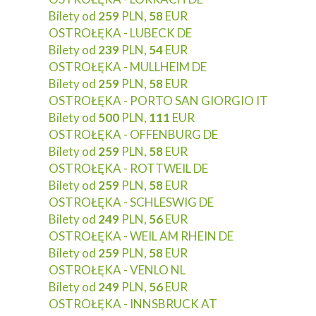
Bilety od
259
PLN,
58
EUR
OSTROŁĘKA - LUBECK DE
Bilety od
239
PLN,
54
EUR
OSTROŁĘKA - MULLHEIM DE
Bilety od
259
PLN,
58
EUR
OSTROŁĘKA - PORTO SAN GIORGIO IT
Bilety od
500
PLN,
111
EUR
OSTROŁĘKA - OFFENBURG DE
Bilety od
259
PLN,
58
EUR
OSTROŁĘKA - ROTTWEIL DE
Bilety od
259
PLN,
58
EUR
OSTROŁĘKA - SCHLESWIG DE
Bilety od
249
PLN,
56
EUR
OSTROŁĘKA - WEIL AM RHEIN DE
Bilety od
259
PLN,
58
EUR
OSTROŁĘKA - VENLO NL
Bilety od
249
PLN,
56
EUR
OSTROŁĘKA - INNSBRUCK AT