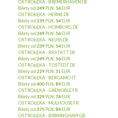
OSTROŁĘKA - BREMERHAVEN DE
Bilety od
249
PLN,
56
EUR
OSTROŁĘKA - HERNE DE
Bilety od
239
PLN,
54
EUR
OSTROŁĘKA - HOMBURG DE
Bilety od
249
PLN,
56
EUR
OSTROŁĘKA - NEUSS DE
Bilety od
239
PLN,
54
EUR
OSTROŁĘKA - RASTATT DE
Bilety od
249
PLN,
56
EUR
OSTROŁĘKA - TOSTEDT DE
Bilety od
229
PLN,
51
EUR
OSTROŁĘKA - BERGAMO IT
Bilety od
400
PLN,
89
EUR
OSTROŁĘKA - GRENOBLE FR
Bilety od
329
PLN,
74
EUR
OSTROŁĘKA - MULHOUSE FR
Bilety od
375
PLN,
84
EUR
OSTROŁĘKA - BIRMINGHAM GB