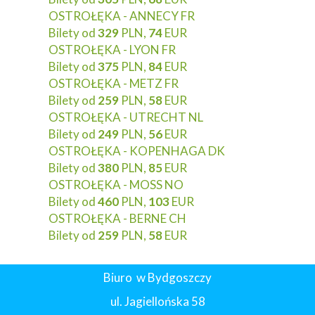
OSTROŁĘKA - ANNECY FR
Bilety od
329
PLN,
74
EUR
OSTROŁĘKA - LYON FR
Bilety od
375
PLN,
84
EUR
OSTROŁĘKA - METZ FR
Bilety od
259
PLN,
58
EUR
OSTROŁĘKA - UTRECHT NL
Bilety od
249
PLN,
56
EUR
OSTROŁĘKA - KOPENHAGA DK
Bilety od
380
PLN,
85
EUR
OSTROŁĘKA - MOSS NO
Bilety od
460
PLN,
103
EUR
OSTROŁĘKA - BERNE CH
Bilety od
259
PLN,
58
EUR
Biuro w Bydgoszczy
ul. Jagiellońska 58