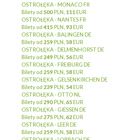
OSTROŁĘKA - MONACO FR
Bilety od
500
PLN,
111
EUR
OSTROŁĘKA - NANTES FR
Bilety od
415
PLN,
93
EUR
OSTROŁĘKA - BALINGEN DE
Bilety od
259
PLN,
58
EUR
OSTROŁĘKA - DELMENHORST DE
Bilety od
249
PLN,
56
EUR
OSTROŁĘKA - FREIBURG DE
Bilety od
259
PLN,
58
EUR
OSTROŁĘKA - GELSENKIRCHEN DE
Bilety od
239
PLN,
54
EUR
OSTROŁĘKA - OTTO NL
Bilety od
290
PLN,
65
EUR
OSTROŁĘKA - GIESSEN DE
Bilety od
275
PLN,
62
EUR
OSTROŁĘKA - LEER DE
Bilety od
259
PLN,
58
EUR
OSTROŁĘKA - LORRACH DE