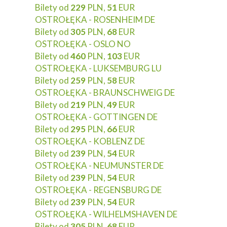
Bilety od
229
PLN,
51
EUR
OSTROŁĘKA - ROSENHEIM DE
Bilety od
305
PLN,
68
EUR
OSTROŁĘKA - OSLO NO
Bilety od
460
PLN,
103
EUR
OSTROŁĘKA - LUKSEMBURG LU
Bilety od
259
PLN,
58
EUR
OSTROŁĘKA - BRAUNSCHWEIG DE
Bilety od
219
PLN,
49
EUR
OSTROŁĘKA - GOTTINGEN DE
Bilety od
295
PLN,
66
EUR
OSTROŁĘKA - KOBLENZ DE
Bilety od
239
PLN,
54
EUR
OSTROŁĘKA - NEUMUNSTER DE
Bilety od
239
PLN,
54
EUR
OSTROŁĘKA - REGENSBURG DE
Bilety od
239
PLN,
54
EUR
OSTROŁĘKA - WILHELMSHAVEN DE
Bilety od
305
PLN,
68
EUR