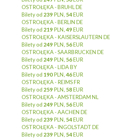
OSTROŁĘKA - BRUHL DE
Bilety od
239
PLN,
54
EUR
OSTROŁĘKA - BERLIN DE
Bilety od
219
PLN,
49
EUR
OSTROŁĘKA - KAISERSLAUTERN DE
Bilety od
249
PLN,
56
EUR
OSTROŁĘKA - SAARBRUCKEN DE
Bilety od
249
PLN,
56
EUR
OSTROŁĘKA - LIDA BY
Bilety od
190
PLN,
46
EUR
OSTROŁĘKA - REIMS FR
Bilety od
259
PLN,
58
EUR
OSTROŁĘKA - AMSTERDAM NL
Bilety od
249
PLN,
56
EUR
OSTROŁĘKA - AACHEN DE
Bilety od
239
PLN,
54
EUR
OSTROŁĘKA - INGOLSTADT DE
Bilety od
239
PLN,
54
EUR