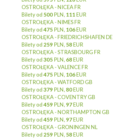
OSTROŁĘKA - NICEA FR
Bilety od
500
PLN,
111
EUR
OSTROŁĘKA - NIMES FR
Bilety od
475
PLN,
106
EUR
OSTROŁĘKA - FRIEDRICHSHAFEN DE
Bilety od
259
PLN,
58
EUR
OSTROŁĘKA - STRASBOURG FR
Bilety od
305
PLN,
68
EUR
OSTROŁĘKA - VALENCE FR
Bilety od
475
PLN,
106
EUR
OSTROŁĘKA - WATFORD GB
Bilety od
379
PLN,
80
EUR
OSTROŁĘKA - COVENTRY GB
Bilety od
459
PLN,
97
EUR
OSTROŁĘKA - NORTHAMPTON GB
Bilety od
459
PLN,
97
EUR
OSTROŁĘKA - GRONINGEN NL
Bilety od
259
PLN,
58
EUR