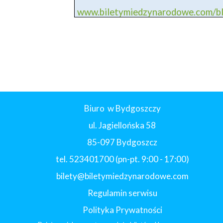
www.biletymiedzynarodowe.com/
Biuro w Bydgoszczy
ul. Jagiellońska 58
85-097 Bydgoszcz
tel. 523401700 (pn-pt. 9:00 - 17:00)
bilety@biletymiedzynarodowe.com
Regulamin serwisu
Polityka Prywatności