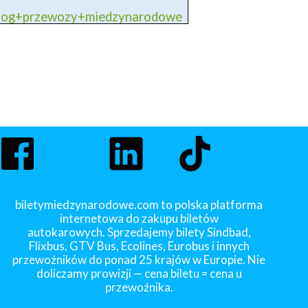
blog+przewozy+miedzynarodowe
biletymiedzynarodowe.com to polska platforma
internetowa do zakupu biletów
autokarowych. Sprzedajemy bilety Sindbad,
Flixbus, GTV Bus, Ecolines, Eurobus i innych
przewoźników do ponad 25 krajów w Europie. Nie
doliczamy prowizji — cena biletu = cena u
przewoźnika.