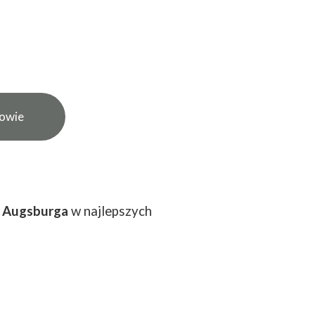
kowie
o
Augsburga
w najlepszych