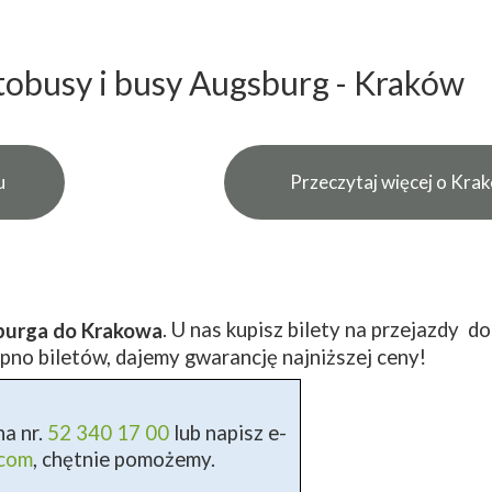
obusy i busy Augsburg - Kraków
u
Przeczytaj więcej o Kra
. U nas kupisz bilety na przejazdy d
burga do Krakowa
pno biletów, dajemy gwarancję najniższej ceny!
a nr.
52 340 17 00
lub napisz e-
.com
, chętnie pomożemy.