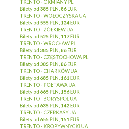
TRENTO - OKMIANY PL
Bilety od
385
PLN,
86
EUR
TRENTO - WOŁOCZYSKA UA
Bilety od
555
PLN,
124
EUR
TRENTO - ŻÓŁKIEW UA
Bilety od
525
PLN,
117
EUR
TRENTO - WROCŁAW PL
Bilety od
385
PLN,
86
EUR
TRENTO - CZĘSTOCHOWA PL
Bilety od
385
PLN,
86
EUR
TRENTO - CHARKÓW UA
Bilety od
685
PLN,
161
EUR
TRENTO - POŁTAWA UA
Bilety od
665
PLN,
156
EUR
TRENTO - BORYSPOL UA
Bilety od
635
PLN,
142
EUR
TRENTO - CZERKASY UA
Bilety od
655
PLN,
151
EUR
TRENTO - KROPYWNYCKI UA