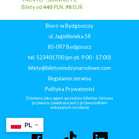
Bilety od
440
PLN,
98
EUR
Biuro w Bydgoszczy
ul. Jagiellońska 58
85-097 Bydgoszcz
tel. 523401700 (pn-pt. 9:00 - 17:00)
bilety@biletymiedzynarodowe.com
Regulamin serwisu
Polityka Prywatności
Działamy jako agent sprzedaży biletów. Umowa
przewozu zawierana jest z przewoźnikiem
wskazanym na bilecie
PL