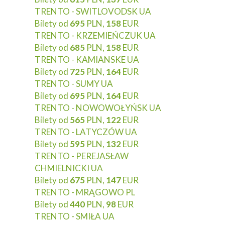
TRENTO - SWITLOVODSK UA
Bilety od
695
PLN,
158
EUR
TRENTO - KRZEMIEŃCZUK UA
Bilety od
685
PLN,
158
EUR
TRENTO - KAMIANSKE UA
Bilety od
725
PLN,
164
EUR
TRENTO - SUMY UA
Bilety od
695
PLN,
164
EUR
TRENTO - NOWOWOŁYŃSK UA
Bilety od
565
PLN,
122
EUR
TRENTO - LATYCZÓW UA
Bilety od
595
PLN,
132
EUR
TRENTO - PEREJASŁAW
CHMIELNICKI UA
Bilety od
675
PLN,
147
EUR
TRENTO - MRĄGOWO PL
Bilety od
440
PLN,
98
EUR
TRENTO - SMIŁA UA