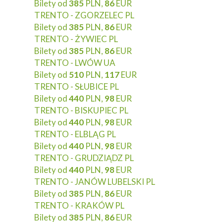
Bilety od
385
PLN,
86
EUR
TRENTO - ZGORZELEC PL
Bilety od
385
PLN,
86
EUR
TRENTO - ŻYWIEC PL
Bilety od
385
PLN,
86
EUR
TRENTO - LWÓW UA
Bilety od
510
PLN,
117
EUR
TRENTO - SŁUBICE PL
Bilety od
440
PLN,
98
EUR
TRENTO - BISKUPIEC PL
Bilety od
440
PLN,
98
EUR
TRENTO - ELBLĄG PL
Bilety od
440
PLN,
98
EUR
TRENTO - GRUDZIĄDZ PL
Bilety od
440
PLN,
98
EUR
TRENTO - JANÓW LUBELSKI PL
Bilety od
385
PLN,
86
EUR
TRENTO - KRAKÓW PL
Bilety od
385
PLN,
86
EUR