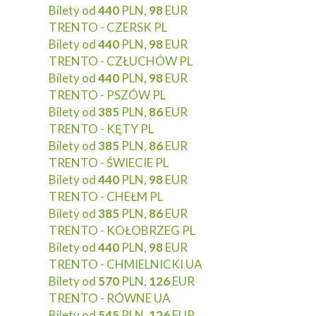
Bilety od
440
PLN,
98
EUR
TRENTO - CZERSK PL
Bilety od
440
PLN,
98
EUR
TRENTO - CZŁUCHÓW PL
Bilety od
440
PLN,
98
EUR
TRENTO - PSZÓW PL
Bilety od
385
PLN,
86
EUR
TRENTO - KĘTY PL
Bilety od
385
PLN,
86
EUR
TRENTO - ŚWIECIE PL
Bilety od
440
PLN,
98
EUR
TRENTO - CHEŁM PL
Bilety od
385
PLN,
86
EUR
TRENTO - KOŁOBRZEG PL
Bilety od
440
PLN,
98
EUR
TRENTO - CHMIELNICKI UA
Bilety od
570
PLN,
126
EUR
TRENTO - RÓWNE UA
Bilety od
545
PLN,
126
EUR