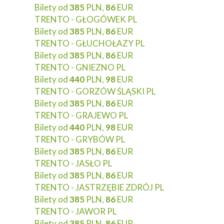
Bilety od
385
PLN,
86
EUR
TRENTO - GŁOGÓWEK PL
Bilety od
385
PLN,
86
EUR
TRENTO - GŁUCHOŁAZY PL
Bilety od
385
PLN,
86
EUR
TRENTO - GNIEZNO PL
Bilety od
440
PLN,
98
EUR
TRENTO - GORZÓW ŚLĄSKI PL
Bilety od
385
PLN,
86
EUR
TRENTO - GRAJEWO PL
Bilety od
440
PLN,
98
EUR
TRENTO - GRYBÓW PL
Bilety od
385
PLN,
86
EUR
TRENTO - JASŁO PL
Bilety od
385
PLN,
86
EUR
TRENTO - JASTRZĘBIE ZDRÓJ PL
Bilety od
385
PLN,
86
EUR
TRENTO - JAWOR PL
Bilety od
385
PLN,
86
EUR