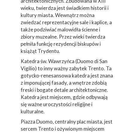
architektonicznych. Zbudowana w XIII
wieku, twierdza jest świadkiem historii i
kultury miasta. Wewnątrz można
zwiedzać reprezentacyjne sale i kaplice, a
także podziwiać malowidła ścienne i
zbiory muzealne. Przez wieki twierdza
pełniła funkcję rezydencji biskupów i
książąt Trydentu.
Katedra św. Wawrzyńca (Duomo di San
Vigilio) to inny ważny zabytek Trento. Ta
gotycko-renesansowa katedra jest znana
z imponującej fasady, a wnętrze zdobią
freski i bogate detale architektoniczne.
Katedra jest miejscem, gdzie odbywają
się ważne uroczystości religijne i
kulturalne.
Piazza Duomo, centralny plac miasta, jest
sercem Trento i ożywionym miejscem