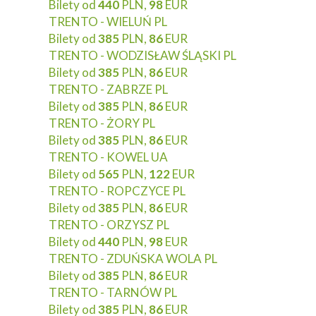
Bilety od
440
PLN,
98
EUR
TRENTO - WIELUŃ PL
Bilety od
385
PLN,
86
EUR
TRENTO - WODZISŁAW ŚLĄSKI PL
Bilety od
385
PLN,
86
EUR
TRENTO - ZABRZE PL
Bilety od
385
PLN,
86
EUR
TRENTO - ŻORY PL
Bilety od
385
PLN,
86
EUR
TRENTO - KOWEL UA
Bilety od
565
PLN,
122
EUR
TRENTO - ROPCZYCE PL
Bilety od
385
PLN,
86
EUR
TRENTO - ORZYSZ PL
Bilety od
440
PLN,
98
EUR
TRENTO - ZDUŃSKA WOLA PL
Bilety od
385
PLN,
86
EUR
TRENTO - TARNÓW PL
Bilety od
385
PLN,
86
EUR