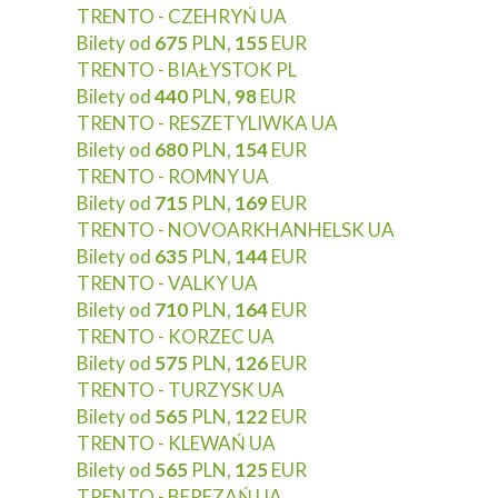
TRENTO - CZEHRYŃ UA
Bilety od
675
PLN,
155
EUR
TRENTO - BIAŁYSTOK PL
Bilety od
440
PLN,
98
EUR
TRENTO - RESZETYLIWKA UA
Bilety od
680
PLN,
154
EUR
TRENTO - ROMNY UA
Bilety od
715
PLN,
169
EUR
TRENTO - NOVOARKHANHELSK UA
Bilety od
635
PLN,
144
EUR
TRENTO - VALKY UA
Bilety od
710
PLN,
164
EUR
TRENTO - KORZEC UA
Bilety od
575
PLN,
126
EUR
TRENTO - TURZYSK UA
Bilety od
565
PLN,
122
EUR
TRENTO - KLEWAŃ UA
Bilety od
565
PLN,
125
EUR
TRENTO - BEREZAŃ UA