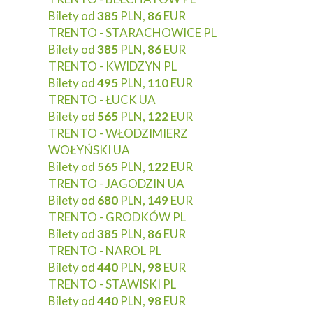
Bilety od
385
PLN,
86
EUR
TRENTO - STARACHOWICE PL
Bilety od
385
PLN,
86
EUR
TRENTO - KWIDZYN PL
Bilety od
495
PLN,
110
EUR
TRENTO - ŁUCK UA
Bilety od
565
PLN,
122
EUR
TRENTO - WŁODZIMIERZ
WOŁYŃSKI UA
Bilety od
565
PLN,
122
EUR
TRENTO - JAGODZIN UA
Bilety od
680
PLN,
149
EUR
TRENTO - GRODKÓW PL
Bilety od
385
PLN,
86
EUR
TRENTO - NAROL PL
Bilety od
440
PLN,
98
EUR
TRENTO - STAWISKI PL
Bilety od
440
PLN,
98
EUR