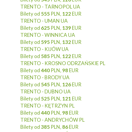
TRENTO - TARNOPOL UA
Bilety od
555
PLN,
122
EUR
TRENTO - UMAN UA
Bilety od
625
PLN,
139
EUR
TRENTO - WINNICA UA
Bilety od
595
PLN,
132
EUR
TRENTO - KIJÓW UA
Bilety od
585
PLN,
122
EUR
TRENTO - KROSNO ODRZAŃSKIE PL
Bilety od
440
PLN,
98
EUR
TRENTO - BRODY UA
Bilety od
545
PLN,
126
EUR
TRENTO - DUBNO UA
Bilety od
525
PLN,
121
EUR
TRENTO - KĘTRZYN PL
Bilety od
440
PLN,
98
EUR
TRENTO - ANDRYCHÓW PL
Bilety od
385
PLN,
86
EUR