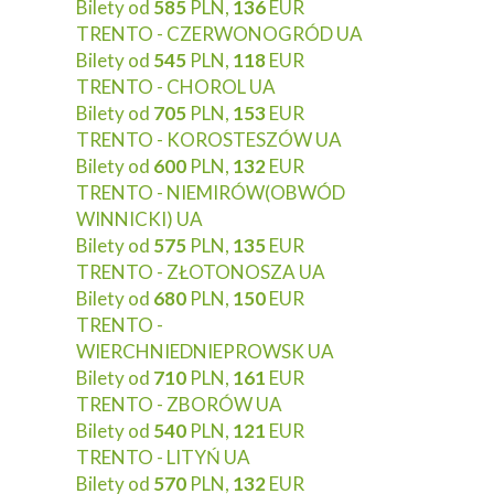
Bilety od
585
PLN,
136
EUR
TRENTO - CZERWONOGRÓD UA
Bilety od
545
PLN,
118
EUR
TRENTO - CHOROL UA
Bilety od
705
PLN,
153
EUR
TRENTO - KOROSTESZÓW UA
Bilety od
600
PLN,
132
EUR
TRENTO - NIEMIRÓW(OBWÓD
WINNICKI) UA
Bilety od
575
PLN,
135
EUR
TRENTO - ZŁOTONOSZA UA
Bilety od
680
PLN,
150
EUR
TRENTO -
WIERCHNIEDNIEPROWSK UA
Bilety od
710
PLN,
161
EUR
TRENTO - ZBORÓW UA
Bilety od
540
PLN,
121
EUR
TRENTO - LITYŃ UA
Bilety od
570
PLN,
132
EUR