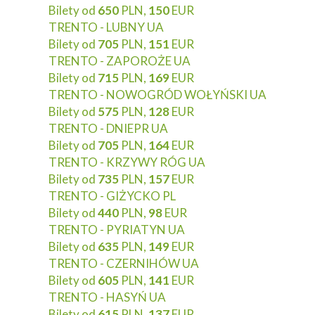
Bilety od
650
PLN,
150
EUR
TRENTO - LUBNY UA
Bilety od
705
PLN,
151
EUR
TRENTO - ZAPOROŻE UA
Bilety od
715
PLN,
169
EUR
TRENTO - NOWOGRÓD WOŁYŃSKI UA
Bilety od
575
PLN,
128
EUR
TRENTO - DNIEPR UA
Bilety od
705
PLN,
164
EUR
TRENTO - KRZYWY RÓG UA
Bilety od
735
PLN,
157
EUR
TRENTO - GIŻYCKO PL
Bilety od
440
PLN,
98
EUR
TRENTO - PYRIATYN UA
Bilety od
635
PLN,
149
EUR
TRENTO - CZERNIHÓW UA
Bilety od
605
PLN,
141
EUR
TRENTO - HASYŃ UA
Bilety od
615
PLN,
137
EUR