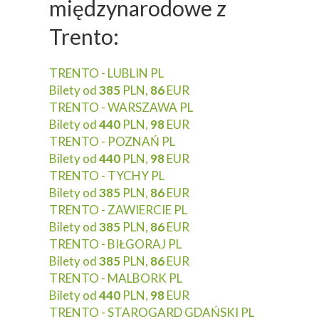
międzynarodowe z
Trento:
TRENTO - LUBLIN PL
Bilety od
385
PLN,
86
EUR
TRENTO - WARSZAWA PL
Bilety od
440
PLN,
98
EUR
TRENTO - POZNAŃ PL
Bilety od
440
PLN,
98
EUR
TRENTO - TYCHY PL
Bilety od
385
PLN,
86
EUR
TRENTO - ZAWIERCIE PL
Bilety od
385
PLN,
86
EUR
TRENTO - BIŁGORAJ PL
Bilety od
385
PLN,
86
EUR
TRENTO - MALBORK PL
Bilety od
440
PLN,
98
EUR
TRENTO - STAROGARD GDAŃSKI PL