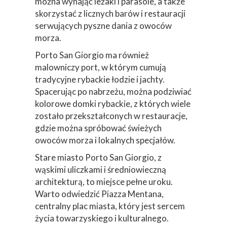
można wynająć leżaki i parasole, a także
skorzystać z licznych barów i restauracji
serwujących pyszne dania z owoców
morza.
Porto San Giorgio ma również
malowniczy port, w którym cumują
tradycyjne rybackie łodzie i jachty.
Spacerując po nabrzeżu, można podziwiać
kolorowe domki rybackie, z których wiele
zostało przekształconych w restauracje,
gdzie można spróbować świeżych
owoców morza i lokalnych specjałów.
Stare miasto Porto San Giorgio, z
wąskimi uliczkami i średniowieczną
architekturą, to miejsce pełne uroku.
Warto odwiedzić Piazza Mentana,
centralny plac miasta, który jest sercem
życia towarzyskiego i kulturalnego.