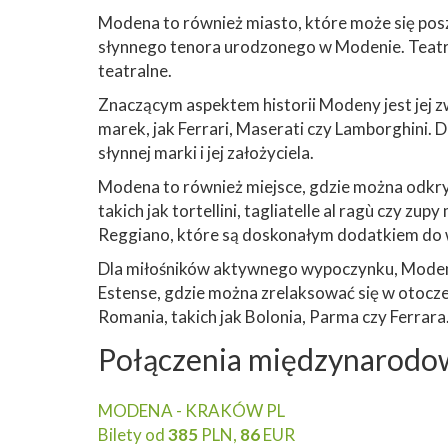
Modena to również miasto, które może się pos
słynnego tenora urodzonego w Modenie. Teatr t
teatralne.
Znaczącym aspektem historii Modeny jest jej z
marek, jak Ferrari, Maserati czy Lamborghini.
słynnej marki i jej założyciela.
Modena to również miejsce, gdzie można odkry
takich jak tortellini, tagliatelle al ragù czy 
Reggiano, które są doskonałym dodatkiem do 
Dla miłośników aktywnego wypoczynku, Modena o
Estense, gdzie można zrelaksować się w otocze
Romania, takich jak Bolonia, Parma czy Ferrara
Połączenia międzynarodo
MODENA - KRAKÓW PL
Bilety od
385
PLN,
86
EUR