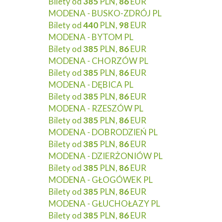
Bilety od
385
PLN,
86
EUR
MODENA - BUSKO-ZDRÓJ PL
Bilety od
440
PLN,
98
EUR
MODENA - BYTOM PL
Bilety od
385
PLN,
86
EUR
MODENA - CHORZÓW PL
Bilety od
385
PLN,
86
EUR
MODENA - DĘBICA PL
Bilety od
385
PLN,
86
EUR
MODENA - RZESZÓW PL
Bilety od
385
PLN,
86
EUR
MODENA - DOBRODZIEŃ PL
Bilety od
385
PLN,
86
EUR
MODENA - DZIERŻONIÓW PL
Bilety od
385
PLN,
86
EUR
MODENA - GŁOGÓWEK PL
Bilety od
385
PLN,
86
EUR
MODENA - GŁUCHOŁAZY PL
Bilety od
385
PLN,
86
EUR