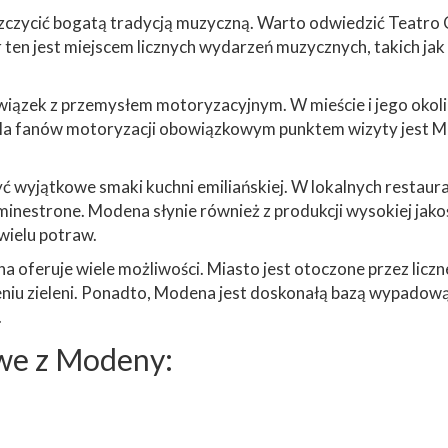
zczycić bogatą tradycją muzyczną. Warto odwiedzić Teatro 
en jest miejscem licznych wydarzeń muzycznych, takich jak 
wiązek z przemysłem motoryzacyjnym. W mieście i jego okolic
 Dla fanów motoryzacji obowiązkowym punktem wizyty jest Mu
ć wyjątkowe smaki kuchni emiliańskiej. W lokalnych restau
zupy minestrone. Modena słynie również z produkcji wysokiej j
wielu potraw.
feruje wiele możliwości. Miasto jest otoczone przez liczne 
niu zieleni. Ponadto, Modena jest doskonałą bazą wypadową d
.
we z Modeny: