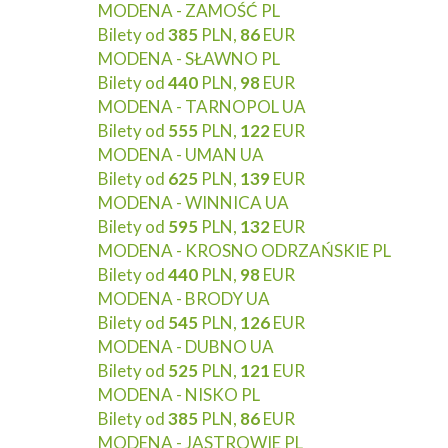
MODENA - ZAMOŚĆ PL
Bilety od
385
PLN,
86
EUR
MODENA - SŁAWNO PL
Bilety od
440
PLN,
98
EUR
MODENA - TARNOPOL UA
Bilety od
555
PLN,
122
EUR
MODENA - UMAN UA
Bilety od
625
PLN,
139
EUR
MODENA - WINNICA UA
Bilety od
595
PLN,
132
EUR
MODENA - KROSNO ODRZAŃSKIE PL
Bilety od
440
PLN,
98
EUR
MODENA - BRODY UA
Bilety od
545
PLN,
126
EUR
MODENA - DUBNO UA
Bilety od
525
PLN,
121
EUR
MODENA - NISKO PL
Bilety od
385
PLN,
86
EUR
MODENA - JASTROWIE PL