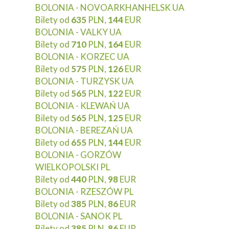
BOLONIA - NOVOARKHANHELSK UA
Bilety od
635
PLN,
144
EUR
BOLONIA - VALKY UA
Bilety od
710
PLN,
164
EUR
BOLONIA - KORZEC UA
Bilety od
575
PLN,
126
EUR
BOLONIA - TURZYSK UA
Bilety od
565
PLN,
122
EUR
BOLONIA - KLEWAŃ UA
Bilety od
565
PLN,
125
EUR
BOLONIA - BEREZAŃ UA
Bilety od
655
PLN,
144
EUR
BOLONIA - GORZÓW
WIELKOPOLSKI PL
Bilety od
440
PLN,
98
EUR
BOLONIA - RZESZÓW PL
Bilety od
385
PLN,
86
EUR
BOLONIA - SANOK PL
Bilety od
385
PLN,
86
EUR