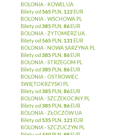
BOLONIA - KOWEL UA
Bilety od
565
PLN,
122
EUR
BOLONIA - WSCHOWA PL
Bilety od
385
PLN,
86
EUR
BOLONIA - ŻYTOMIERZ UA
Bilety od
565
PLN,
131
EUR
BOLONIA - NOWA SARZYNA PL
Bilety od
385
PLN,
86
EUR
BOLONIA - STRZEGOM PL
Bilety od
385
PLN,
86
EUR
BOLONIA - OSTROWIEC
ŚWIĘTOKRZYSKI PL
Bilety od
385
PLN,
86
EUR
BOLONIA - SZCZEKOCINY PL
Bilety od
385
PLN,
86
EUR
BOLONIA - ZŁOCZÓW UA
Bilety od
535
PLN,
121
EUR
BOLONIA - SZCZUCZYN PL
Bilety od
440
PLN,
98
EUR