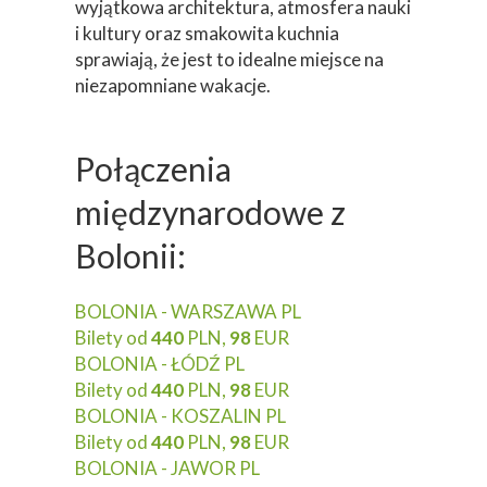
wyjątkowa architektura, atmosfera nauki
i kultury oraz smakowita kuchnia
sprawiają, że jest to idealne miejsce na
niezapomniane wakacje.
Połączenia
międzynarodowe z
Bolonii:
BOLONIA - WARSZAWA PL
Bilety od
440
PLN,
98
EUR
BOLONIA - ŁÓDŹ PL
Bilety od
440
PLN,
98
EUR
BOLONIA - KOSZALIN PL
Bilety od
440
PLN,
98
EUR
BOLONIA - JAWOR PL