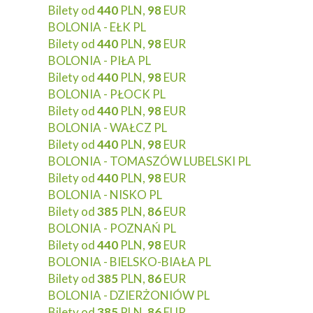
Bilety od
440
PLN,
98
EUR
BOLONIA - EŁK PL
Bilety od
440
PLN,
98
EUR
BOLONIA - PIŁA PL
Bilety od
440
PLN,
98
EUR
BOLONIA - PŁOCK PL
Bilety od
440
PLN,
98
EUR
BOLONIA - WAŁCZ PL
Bilety od
440
PLN,
98
EUR
BOLONIA - TOMASZÓW LUBELSKI PL
Bilety od
440
PLN,
98
EUR
BOLONIA - NISKO PL
Bilety od
385
PLN,
86
EUR
BOLONIA - POZNAŃ PL
Bilety od
440
PLN,
98
EUR
BOLONIA - BIELSKO-BIAŁA PL
Bilety od
385
PLN,
86
EUR
BOLONIA - DZIERŻONIÓW PL
Bilety od
385
PLN,
86
EUR