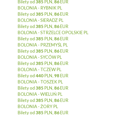
Bilety od
385
PLN,
86
EUR
BOLONIA - RYBNIK PL
Bilety od
385
PLN,
86
EUR
BOLONIA - SIERADZ PL
Bilety od
385
PLN,
86
EUR
BOLONIA - STRZELCE OPOLSKIE PL
Bilety od
385
PLN,
86
EUR
BOLONIA - PRZEMYŚL PL
Bilety od
385
PLN,
86
EUR
BOLONIA - SYCÓW PL
Bilety od
385
PLN,
86
EUR
BOLONIA - TCZEW PL
Bilety od
440
PLN,
98
EUR
BOLONIA - TOSZEK PL
Bilety od
385
PLN,
86
EUR
BOLONIA - WIELUŃ PL
Bilety od
385
PLN,
86
EUR
BOLONIA - ŻORY PL
Bilety od
385
PLN,
86
EUR