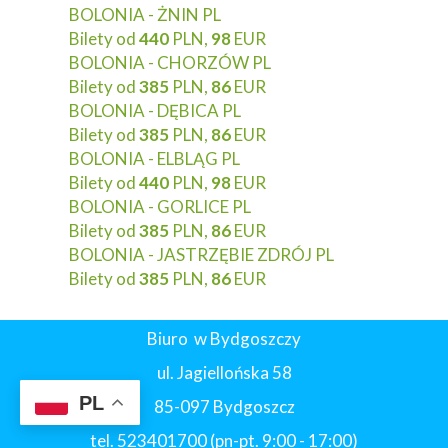
BOLONIA - ŻNIN PL
Bilety od
440
PLN,
98
EUR
BOLONIA - CHORZÓW PL
Bilety od
385
PLN,
86
EUR
BOLONIA - DĘBICA PL
Bilety od
385
PLN,
86
EUR
BOLONIA - ELBLĄG PL
Bilety od
440
PLN,
98
EUR
BOLONIA - GORLICE PL
Bilety od
385
PLN,
86
EUR
BOLONIA - JASTRZĘBIE ZDRÓJ PL
Bilety od
385
PLN,
86
EUR
Biuro w Bydgoszczy
ul. Jagiellońska 58
PL
85-097 Bydgoszcz
tel. 523401700 (pn-pt. 9:00 - 17:00)