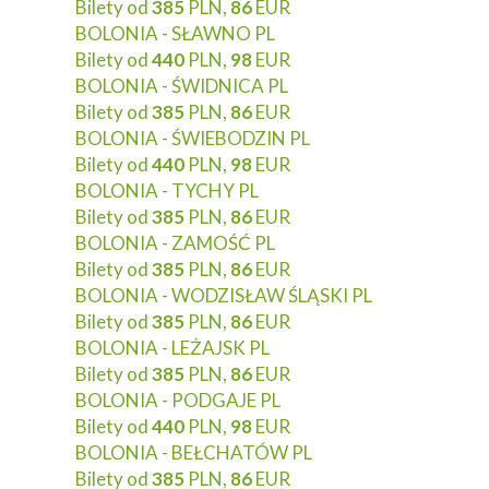
Bilety od
385
PLN,
86
EUR
BOLONIA - SŁAWNO PL
Bilety od
440
PLN,
98
EUR
BOLONIA - ŚWIDNICA PL
Bilety od
385
PLN,
86
EUR
BOLONIA - ŚWIEBODZIN PL
Bilety od
440
PLN,
98
EUR
BOLONIA - TYCHY PL
Bilety od
385
PLN,
86
EUR
BOLONIA - ZAMOŚĆ PL
Bilety od
385
PLN,
86
EUR
BOLONIA - WODZISŁAW ŚLĄSKI PL
Bilety od
385
PLN,
86
EUR
BOLONIA - LEŻAJSK PL
Bilety od
385
PLN,
86
EUR
BOLONIA - PODGAJE PL
Bilety od
440
PLN,
98
EUR
BOLONIA - BEŁCHATÓW PL
Bilety od
385
PLN,
86
EUR