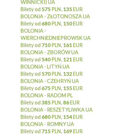
WINNICKI) UA
Bilety od
575
PLN,
135
EUR
BOLONIA - ZŁOTONOSZA UA
Bilety od
680
PLN,
150
EUR
BOLONIA -
WIERCHNIEDNIEPROWSK UA
Bilety od
710
PLN,
161
EUR
BOLONIA - ZBORÓW UA
Bilety od
540
PLN,
121
EUR
BOLONIA - LITYŃ UA
Bilety od
570
PLN,
132
EUR
BOLONIA - CZEHRYŃ UA
Bilety od
675
PLN,
155
EUR
BOLONIA - RADOM PL
Bilety od
385
PLN,
86
EUR
BOLONIA - RESZETYLIWKA UA
Bilety od
680
PLN,
154
EUR
BOLONIA - ROMNY UA
Bilety od
715
PLN,
169
EUR