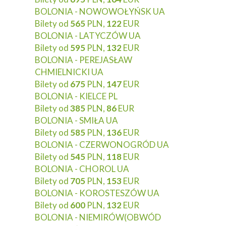
BOLONIA - NOWOWOŁYŃSK UA
Bilety od
565
PLN,
122
EUR
BOLONIA - LATYCZÓW UA
Bilety od
595
PLN,
132
EUR
BOLONIA - PEREJASŁAW
CHMIELNICKI UA
Bilety od
675
PLN,
147
EUR
BOLONIA - KIELCE PL
Bilety od
385
PLN,
86
EUR
BOLONIA - SMIŁA UA
Bilety od
585
PLN,
136
EUR
BOLONIA - CZERWONOGRÓD UA
Bilety od
545
PLN,
118
EUR
BOLONIA - CHOROL UA
Bilety od
705
PLN,
153
EUR
BOLONIA - KOROSTESZÓW UA
Bilety od
600
PLN,
132
EUR
BOLONIA - NIEMIRÓW(OBWÓD