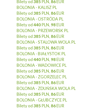
Bilety od
385
PLN,
86
EUR
BOLONIA - KALISZ PL
Bilety od
385
PLN,
86
EUR
BOLONIA - OSTRÓDA PL
Bilety od
440
PLN,
98
EUR
BOLONIA - PRZEWORSK PL
Bilety od
385
PLN,
86
EUR
BOLONIA - STALOWA WOLA PL
Bilety od
385
PLN,
86
EUR
BOLONIA - BIAŁYSTOK PL
Bilety od
440
PLN,
98
EUR
BOLONIA - WADOWICE PL
Bilety od
385
PLN,
86
EUR
BOLONIA - ZGORZELEC PL
Bilety od
385
PLN,
86
EUR
BOLONIA - ZDUŃSKA WOLA PL
Bilety od
385
PLN,
86
EUR
BOLONIA - GŁUBCZYCE PL
Bilety od
385
PLN,
86
EUR