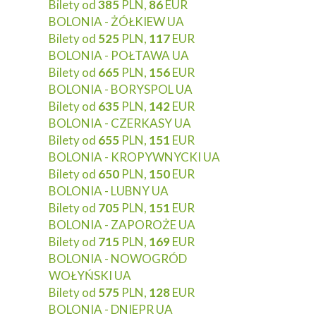
Bilety od
385
PLN,
86
EUR
BOLONIA - ŻÓŁKIEW UA
Bilety od
525
PLN,
117
EUR
BOLONIA - POŁTAWA UA
Bilety od
665
PLN,
156
EUR
BOLONIA - BORYSPOL UA
Bilety od
635
PLN,
142
EUR
BOLONIA - CZERKASY UA
Bilety od
655
PLN,
151
EUR
BOLONIA - KROPYWNYCKI UA
Bilety od
650
PLN,
150
EUR
BOLONIA - LUBNY UA
Bilety od
705
PLN,
151
EUR
BOLONIA - ZAPOROŻE UA
Bilety od
715
PLN,
169
EUR
BOLONIA - NOWOGRÓD
WOŁYŃSKI UA
Bilety od
575
PLN,
128
EUR
BOLONIA - DNIEPR UA