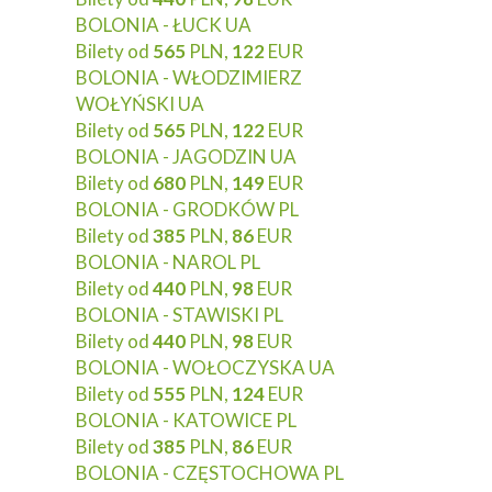
BOLONIA - ŁUCK UA
Bilety od
565
PLN,
122
EUR
BOLONIA - WŁODZIMIERZ
WOŁYŃSKI UA
Bilety od
565
PLN,
122
EUR
BOLONIA - JAGODZIN UA
Bilety od
680
PLN,
149
EUR
BOLONIA - GRODKÓW PL
Bilety od
385
PLN,
86
EUR
BOLONIA - NAROL PL
Bilety od
440
PLN,
98
EUR
BOLONIA - STAWISKI PL
Bilety od
440
PLN,
98
EUR
BOLONIA - WOŁOCZYSKA UA
Bilety od
555
PLN,
124
EUR
BOLONIA - KATOWICE PL
Bilety od
385
PLN,
86
EUR
BOLONIA - CZĘSTOCHOWA PL