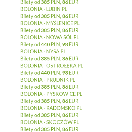
Bilety od
385
PLN,
86
EUR
BOLONIA - LUBIN PL
Bilety od
385
PLN,
86
EUR
BOLONIA - MYŚLENICE PL
Bilety od
385
PLN,
86
EUR
BOLONIA - NOWA SÓL PL
Bilety od
440
PLN,
98
EUR
BOLONIA - NYSA PL
Bilety od
385
PLN,
86
EUR
BOLONIA - OSTROŁĘKA PL
Bilety od
440
PLN,
98
EUR
BOLONIA - PRUDNIK PL
Bilety od
385
PLN,
86
EUR
BOLONIA - PYSKOWICE PL
Bilety od
385
PLN,
86
EUR
BOLONIA - RADOMSKO PL
Bilety od
385
PLN,
86
EUR
BOLONIA - SKOCZÓW PL
Bilety od
385
PLN,
86
EUR