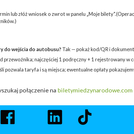
rmin lub złóż wniosek o zwrot w panelu „Moje bilety”.(Operac
ników.)
zy do wejścia do autobusu?
Tak — pokaż kod/QR i dokument
d przewoźnika; najczęściej 1 podręczny + 1 rejestrowany w c
eśli pozwala taryfa i są miejsca; ewentualne opłaty pokazuj
szukaj połączenie na
biletymiedzynarodowe.com