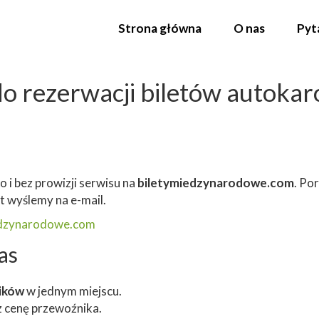
Strona główna
O nas
Pyt
do rezerwacji biletów autoka
 i bez prowizji serwisu na
biletymiedzynarodowe.com
. Po
et wyślemy na e-mail.
edzynarodowe.com
as
ików
w jednym miejscu.
z cenę przewoźnika.