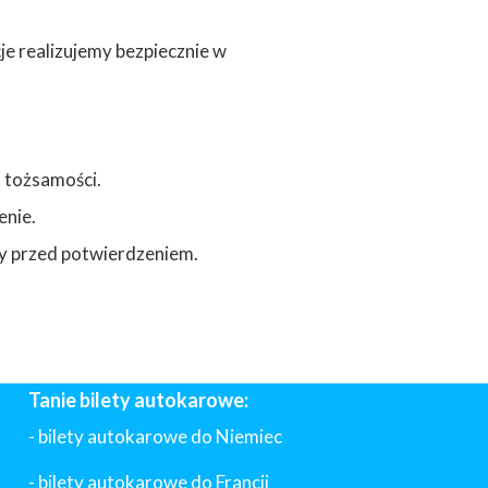
je realizujemy bezpiecznie w
 tożsamości.
enie.
emy przed potwierdzeniem.
Tanie bilety autokarowe:
- bilety autokarowe do Niemiec
- bilety autokarowe do Francji