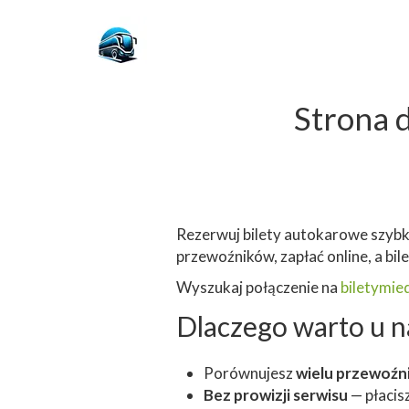
Strona 
Rezerwuj bilety autokarowe szybko
przewoźników, zapłać online, a bil
Wyszukaj połączenie na
biletymi
Dlaczego warto u n
Porównujesz
wielu przewoźn
Bez prowizji serwisu
— płacis