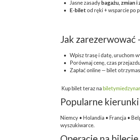
Jasne zasady
bagażu, zmian 
E-bilet
od ręki + wsparcie po p
Jak zarezerwować 
Wpisz trasę i datę, uruchom w
Porównaj cenę, czas przejazdu
Zapłać online — bilet otrzyma
Kup bilet teraz na
biletymiedzyn
Popularne kierunki
Niemcy • Holandia • Francja • Bel
wyszukiwarce.
Operacje na bilecie