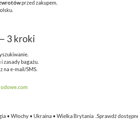
i zwrotów
przed zakupem.
olsku.
— 3 kroki
yszukiwanie.
 i zasady bagażu.
sz na e-mail/SMS.
arodowe.com
gia • Włochy • Ukraina • Wielka Brytania .Sprawdź dostępne