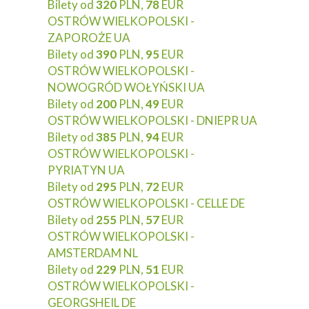
Bilety od
320
PLN,
78
EUR
OSTRÓW WIELKOPOLSKI -
ZAPOROŻE UA
Bilety od
390
PLN,
95
EUR
OSTRÓW WIELKOPOLSKI -
NOWOGRÓD WOŁYŃSKI UA
Bilety od
200
PLN,
49
EUR
OSTRÓW WIELKOPOLSKI - DNIEPR UA
Bilety od
385
PLN,
94
EUR
OSTRÓW WIELKOPOLSKI -
PYRIATYN UA
Bilety od
295
PLN,
72
EUR
OSTRÓW WIELKOPOLSKI - CELLE DE
Bilety od
255
PLN,
57
EUR
OSTRÓW WIELKOPOLSKI -
AMSTERDAM NL
Bilety od
229
PLN,
51
EUR
OSTRÓW WIELKOPOLSKI -
GEORGSHEIL DE