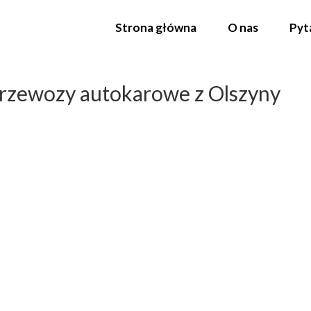
Strona główna
O nas
Pyt
rzewozy autokarowe z Olszyny