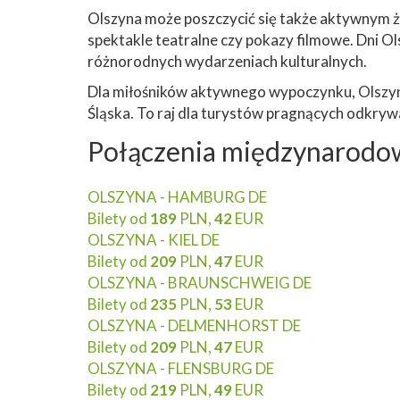
Olszyna może poszczycić się także aktywnym ży
spektakle teatralne czy pokazy filmowe. Dni Ol
różnorodnych wydarzeniach kulturalnych.
Dla miłośników aktywnego wypoczynku, Olszyna 
Śląska. To raj dla turystów pragnących odkrywać
Połączenia międzynarodow
OLSZYNA - HAMBURG DE
Bilety od
189
PLN,
42
EUR
OLSZYNA - KIEL DE
Bilety od
209
PLN,
47
EUR
OLSZYNA - BRAUNSCHWEIG DE
Bilety od
235
PLN,
53
EUR
OLSZYNA - DELMENHORST DE
Bilety od
209
PLN,
47
EUR
OLSZYNA - FLENSBURG DE
Bilety od
219
PLN,
49
EUR