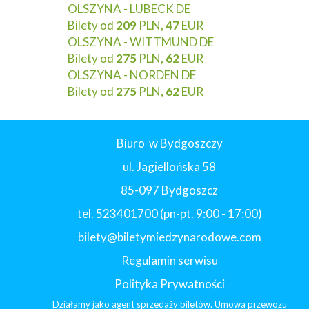
OLSZYNA - LUBECK DE
Bilety od
209
PLN,
47
EUR
OLSZYNA - WITTMUND DE
Bilety od
275
PLN,
62
EUR
OLSZYNA - NORDEN DE
Bilety od
275
PLN,
62
EUR
Biuro w Bydgoszczy
ul. Jagiellońska 58
85-097 Bydgoszcz
tel. 523401700 (pn-pt. 9:00 - 17:00)
bilety@biletymiedzynarodowe.com
Regulamin serwisu
Polityka Prywatności
Działamy jako agent sprzedaży biletów. Umowa przewozu