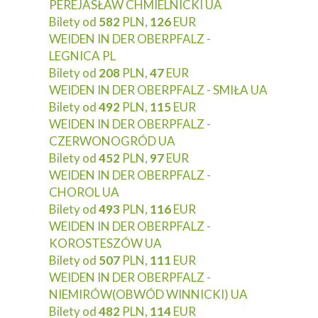
PEREJASŁAW CHMIELNICKI UA
Bilety od
582
PLN,
126
EUR
WEIDEN IN DER OBERPFALZ -
LEGNICA PL
Bilety od
208
PLN,
47
EUR
WEIDEN IN DER OBERPFALZ - SMIŁA UA
Bilety od
492
PLN,
115
EUR
WEIDEN IN DER OBERPFALZ -
CZERWONOGRÓD UA
Bilety od
452
PLN,
97
EUR
WEIDEN IN DER OBERPFALZ -
CHOROL UA
Bilety od
493
PLN,
116
EUR
WEIDEN IN DER OBERPFALZ -
KOROSTESZÓW UA
Bilety od
507
PLN,
111
EUR
WEIDEN IN DER OBERPFALZ -
NIEMIRÓW(OBWÓD WINNICKI) UA
Bilety od
482
PLN,
114
EUR