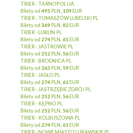
TRIER - TARNOPOL UA
Bilety od
495
PLN,
109
EUR
TRIER - TOMASZÓW LUBELSKI PL
Bilety od
369
PLN,
82
EUR
TRIER - LUBLIN PL
Bilety od
274
PLN,
61
EUR
TRIER - JASTROWIE PL
Bilety od
252
PLN,
56
EUR
TRIER - BRODNICA PL
Bilety od
263
PLN,
59
EUR
TRIER - JASŁO PL
Bilety od
274
PLN,
61
EUR
TRIER - JASTRZĘBIE ZDRÓJ PL
Bilety od
252
PLN,
56
EUR
TRIER - KĘPNO PL
Bilety od
252
PLN,
56
EUR
TRIER - KOLBUSZOWA PL
Bilety od
274
PLN,
61
EUR
TRIER - NOWE MIASTO LUBAWSKIE PL