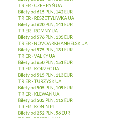
TRIER - CZEHRYŃ UA
Bilety od
615
PLN,
142
EUR
TRIER - RESZETYLIWKA UA
Bilety od
620
PLN,
141
EUR
TRIER - ROMNY UA
Bilety od
576
PLN,
135
EUR
TRIER - NOVOARKHANHELSK UA
Bilety od
575
PLN,
131
EUR
TRIER - VALKY UA
Bilety od
650
PLN,
151
EUR
TRIER - KORZEC UA
Bilety od
515
PLN,
113
EUR
TRIER - TURZYSK UA
Bilety od
505
PLN,
109
EUR
TRIER - KLEWAŃ UA
Bilety od
505
PLN,
112
EUR
TRIER - KONIN PL
Bilety od
252
PLN,
56
EUR