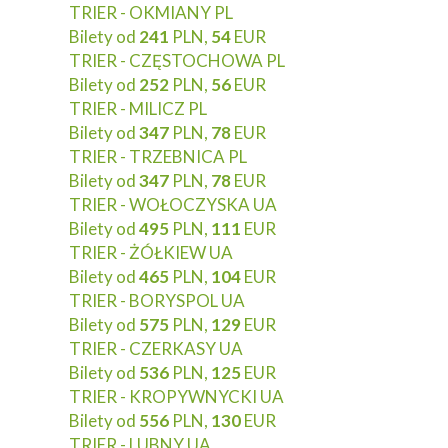
TRIER - OKMIANY PL
Bilety od
241
PLN,
54
EUR
TRIER - CZĘSTOCHOWA PL
Bilety od
252
PLN,
56
EUR
TRIER - MILICZ PL
Bilety od
347
PLN,
78
EUR
TRIER - TRZEBNICA PL
Bilety od
347
PLN,
78
EUR
TRIER - WOŁOCZYSKA UA
Bilety od
495
PLN,
111
EUR
TRIER - ŻÓŁKIEW UA
Bilety od
465
PLN,
104
EUR
TRIER - BORYSPOL UA
Bilety od
575
PLN,
129
EUR
TRIER - CZERKASY UA
Bilety od
536
PLN,
125
EUR
TRIER - KROPYWNYCKI UA
Bilety od
556
PLN,
130
EUR
TRIER - LUBNY UA