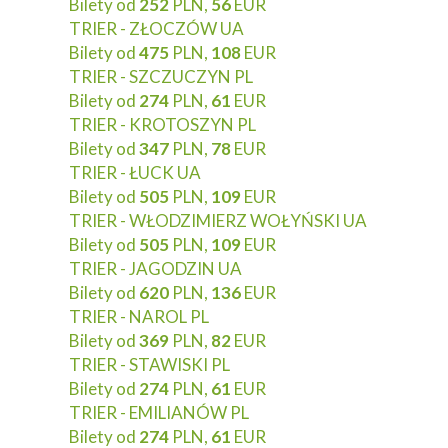
Bilety od
252
PLN,
56
EUR
TRIER - ZŁOCZÓW UA
Bilety od
475
PLN,
108
EUR
TRIER - SZCZUCZYN PL
Bilety od
274
PLN,
61
EUR
TRIER - KROTOSZYN PL
Bilety od
347
PLN,
78
EUR
TRIER - ŁUCK UA
Bilety od
505
PLN,
109
EUR
TRIER - WŁODZIMIERZ WOŁYŃSKI UA
Bilety od
505
PLN,
109
EUR
TRIER - JAGODZIN UA
Bilety od
620
PLN,
136
EUR
TRIER - NAROL PL
Bilety od
369
PLN,
82
EUR
TRIER - STAWISKI PL
Bilety od
274
PLN,
61
EUR
TRIER - EMILIANÓW PL
Bilety od
274
PLN,
61
EUR