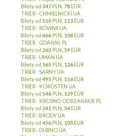
Bilety od
347
PLN,
78
EUR
TRIER - CHMIELNICKI UA
Bilety od
510
PLN,
113
EUR
TRIER - RÓWNE UA
Bilety od
466
PLN,
108
EUR
TRIER - GDAŃSK PL
Bilety od
263
PLN,
59
EUR
TRIER - UMAN UA
Bilety od
565
PLN,
126
EUR
TRIER - SARNY UA
Bilety od
495
PLN,
116
EUR
TRIER - KOROSTEN UA
Bilety od
546
PLN,
129
EUR
TRIER - KROSNO ODRZAŃSKIE PL
Bilety od
241
PLN,
54
EUR
TRIER - BRODY UA
Bilety od
456
PLN,
105
EUR
TRIER - DUBNO UA