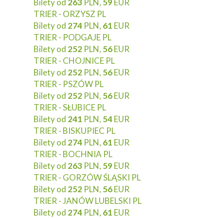
Bilety od
263
PLN,
59
EUR
TRIER - ORZYSZ PL
Bilety od
274
PLN,
61
EUR
TRIER - PODGAJE PL
Bilety od
252
PLN,
56
EUR
TRIER - CHOJNICE PL
Bilety od
252
PLN,
56
EUR
TRIER - PSZÓW PL
Bilety od
252
PLN,
56
EUR
TRIER - SŁUBICE PL
Bilety od
241
PLN,
54
EUR
TRIER - BISKUPIEC PL
Bilety od
274
PLN,
61
EUR
TRIER - BOCHNIA PL
Bilety od
263
PLN,
59
EUR
TRIER - GORZÓW ŚLĄSKI PL
Bilety od
252
PLN,
56
EUR
TRIER - JANÓW LUBELSKI PL
Bilety od
274
PLN,
61
EUR