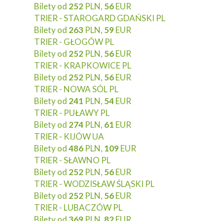
Bilety od
252
PLN,
56
EUR
TRIER - STAROGARD GDAŃSKI PL
Bilety od
263
PLN,
59
EUR
TRIER - GŁOGÓW PL
Bilety od
252
PLN,
56
EUR
TRIER - KRAPKOWICE PL
Bilety od
252
PLN,
56
EUR
TRIER - NOWA SÓL PL
Bilety od
241
PLN,
54
EUR
TRIER - PUŁAWY PL
Bilety od
274
PLN,
61
EUR
TRIER - KIJÓW UA
Bilety od
486
PLN,
109
EUR
TRIER - SŁAWNO PL
Bilety od
252
PLN,
56
EUR
TRIER - WODZISŁAW ŚLĄSKI PL
Bilety od
252
PLN,
56
EUR
TRIER - LUBACZÓW PL
Bilety od
369
PLN,
82
EUR