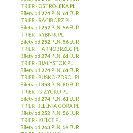
TRIER - OSTROŁĘKA PL
Bilety od
274
PLN,
61
EUR
TRIER - RACIBÓRZ PL
Bilety od
252
PLN,
56
EUR
TRIER - RYBNIK PL
Bilety od
252
PLN,
56
EUR
TRIER - TARNOBRZEG PL
Bilety od
274
PLN,
61
EUR
TRIER - BIAŁYSTOK PL
Bilety od
274
PLN,
61
EUR
TRIER - BUSKO-ZDRÓJ PL
Bilety od
358
PLN,
80
EUR
TRIER - GIŻYCKO PL
Bilety od
274
PLN,
61
EUR
TRIER - JELENIA GÓRA PL
Bilety od
252
PLN,
56
EUR
TRIER - KIELCE PL
Bilety od
263
PLN,
59
EUR