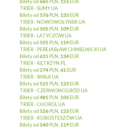
Bilety od
665
PLN,
151
EUR
TRIER - SUMY UA
Bilety od
576
PLN,
135
EUR
TRIER - NOWOWOŁYŃSK UA
Bilety od
505
PLN,
109
EUR
TRIER - LATYCZÓW UA
Bilety od
535
PLN,
119
EUR
TRIER - PEREJASŁAW CHMIELNICKI UA
Bilety od
615
PLN,
134
EUR
TRIER - KĘTRZYN PL
Bilety od
274
PLN,
61
EUR
TRIER - SMIŁA UA
Bilety od
525
PLN,
123
EUR
TRIER - CZERWONOGRÓD UA
Bilety od
485
PLN,
105
EUR
TRIER - CHOROL UA
Bilety od
526
PLN,
123
EUR
TRIER - KOROSTESZÓW UA
Bilety od
540
PLN,
119
EUR