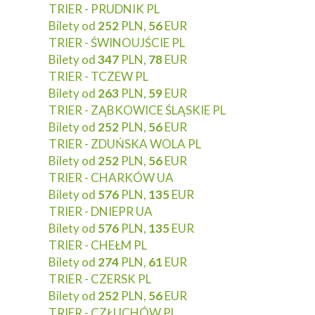
TRIER - PRUDNIK PL
Bilety od
252
PLN,
56
EUR
TRIER - ŚWINOUJŚCIE PL
Bilety od
347
PLN,
78
EUR
TRIER - TCZEW PL
Bilety od
263
PLN,
59
EUR
TRIER - ZĄBKOWICE ŚLĄSKIE PL
Bilety od
252
PLN,
56
EUR
TRIER - ZDUŃSKA WOLA PL
Bilety od
252
PLN,
56
EUR
TRIER - CHARKÓW UA
Bilety od
576
PLN,
135
EUR
TRIER - DNIEPR UA
Bilety od
576
PLN,
135
EUR
TRIER - CHEŁM PL
Bilety od
274
PLN,
61
EUR
TRIER - CZERSK PL
Bilety od
252
PLN,
56
EUR
TRIER - CZŁUCHÓW PL