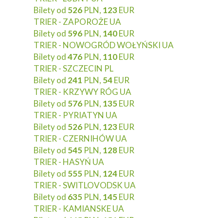
Bilety od
526
PLN,
123
EUR
TRIER - ZAPOROŻE UA
Bilety od
596
PLN,
140
EUR
TRIER - NOWOGRÓD WOŁYŃSKI UA
Bilety od
476
PLN,
110
EUR
TRIER - SZCZECIN PL
Bilety od
241
PLN,
54
EUR
TRIER - KRZYWY RÓG UA
Bilety od
576
PLN,
135
EUR
TRIER - PYRIATYN UA
Bilety od
526
PLN,
123
EUR
TRIER - CZERNIHÓW UA
Bilety od
545
PLN,
128
EUR
TRIER - HASYŃ UA
Bilety od
555
PLN,
124
EUR
TRIER - SWITLOVODSK UA
Bilety od
635
PLN,
145
EUR
TRIER - KAMIANSKE UA