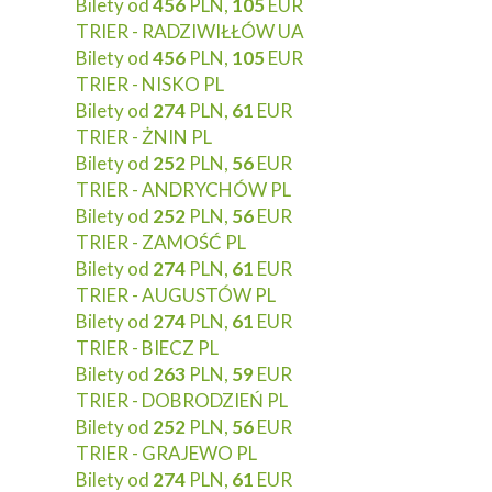
Bilety od
456
PLN,
105
EUR
TRIER - RADZIWIŁŁÓW UA
Bilety od
456
PLN,
105
EUR
TRIER - NISKO PL
Bilety od
274
PLN,
61
EUR
TRIER - ŻNIN PL
Bilety od
252
PLN,
56
EUR
TRIER - ANDRYCHÓW PL
Bilety od
252
PLN,
56
EUR
TRIER - ZAMOŚĆ PL
Bilety od
274
PLN,
61
EUR
TRIER - AUGUSTÓW PL
Bilety od
274
PLN,
61
EUR
TRIER - BIECZ PL
Bilety od
263
PLN,
59
EUR
TRIER - DOBRODZIEŃ PL
Bilety od
252
PLN,
56
EUR
TRIER - GRAJEWO PL
Bilety od
274
PLN,
61
EUR