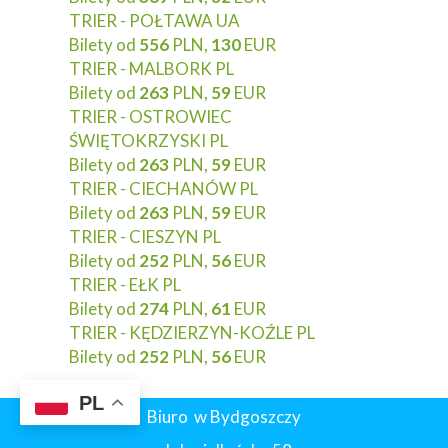
TRIER - POŁTAWA UA
Bilety od
556
PLN,
130
EUR
TRIER - MALBORK PL
Bilety od
263
PLN,
59
EUR
TRIER - OSTROWIEC
ŚWIĘTOKRZYSKI PL
Bilety od
263
PLN,
59
EUR
TRIER - CIECHANÓW PL
Bilety od
263
PLN,
59
EUR
TRIER - CIESZYN PL
Bilety od
252
PLN,
56
EUR
TRIER - EŁK PL
Bilety od
274
PLN,
61
EUR
TRIER - KĘDZIERZYN-KOŹLE PL
Bilety od
252
PLN,
56
EUR
PL
Biuro w Bydgoszczy