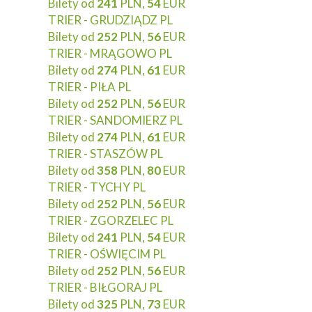
Bilety od
241
PLN,
54
EUR
TRIER - GRUDZIĄDZ PL
Bilety od
252
PLN,
56
EUR
TRIER - MRĄGOWO PL
Bilety od
274
PLN,
61
EUR
TRIER - PIŁA PL
Bilety od
252
PLN,
56
EUR
TRIER - SANDOMIERZ PL
Bilety od
274
PLN,
61
EUR
TRIER - STASZÓW PL
Bilety od
358
PLN,
80
EUR
TRIER - TYCHY PL
Bilety od
252
PLN,
56
EUR
TRIER - ZGORZELEC PL
Bilety od
241
PLN,
54
EUR
TRIER - OŚWIĘCIM PL
Bilety od
252
PLN,
56
EUR
TRIER - BIŁGORAJ PL
Bilety od
325
PLN,
73
EUR