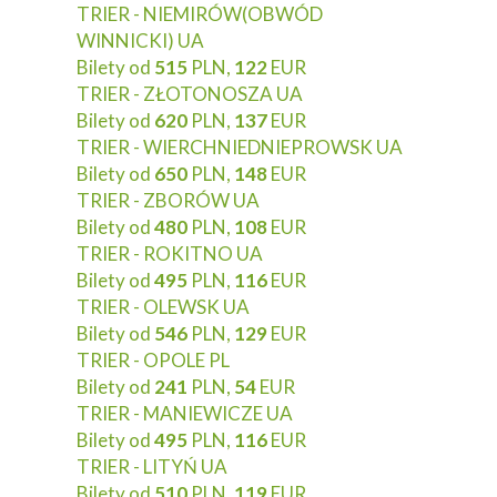
TRIER - NIEMIRÓW(OBWÓD
WINNICKI) UA
Bilety od
515
PLN,
122
EUR
TRIER - ZŁOTONOSZA UA
Bilety od
620
PLN,
137
EUR
TRIER - WIERCHNIEDNIEPROWSK UA
Bilety od
650
PLN,
148
EUR
TRIER - ZBORÓW UA
Bilety od
480
PLN,
108
EUR
TRIER - ROKITNO UA
Bilety od
495
PLN,
116
EUR
TRIER - OLEWSK UA
Bilety od
546
PLN,
129
EUR
TRIER - OPOLE PL
Bilety od
241
PLN,
54
EUR
TRIER - MANIEWICZE UA
Bilety od
495
PLN,
116
EUR
TRIER - LITYŃ UA
Bilety od
510
PLN,
119
EUR