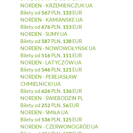
NORDEN - KRZEMIEŃCZUK UA
Bilety od
567
PLN,
133
EUR
NORDEN - KAMIANSKE UA
Bilety od
676
PLN,
153
EUR
NORDEN - SUMY UA
Bilety od
587
PLN,
138
EUR
NORDEN - NOWOWOŁYŃSK UA
Bilety od
516
PLN,
111
EUR
NORDEN - LATYCZÓW UA
Bilety od
546
PLN,
121
EUR
NORDEN - PEREJASŁAW
CHMIELNICKI UA
Bilety od
626
PLN,
136
EUR
NORDEN - ŚWIEBODZIN PL
Bilety od
252
PLN,
56
EUR
NORDEN - SMIŁA UA
Bilety od
536
PLN,
125
EUR
NORDEN - CZERWONOGRÓD UA