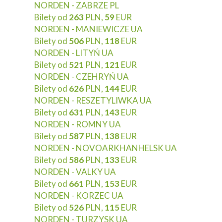
NORDEN - ZABRZE PL
Bilety od
263
PLN,
59
EUR
NORDEN - MANIEWICZE UA
Bilety od
506
PLN,
118
EUR
NORDEN - LITYŃ UA
Bilety od
521
PLN,
121
EUR
NORDEN - CZEHRYŃ UA
Bilety od
626
PLN,
144
EUR
NORDEN - RESZETYLIWKA UA
Bilety od
631
PLN,
143
EUR
NORDEN - ROMNY UA
Bilety od
587
PLN,
138
EUR
NORDEN - NOVOARKHANHELSK UA
Bilety od
586
PLN,
133
EUR
NORDEN - VALKY UA
Bilety od
661
PLN,
153
EUR
NORDEN - KORZEC UA
Bilety od
526
PLN,
115
EUR
NORDEN - TURZYSK UA