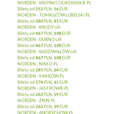
NORDEN - KROSNO ODRZAŃSKIE PL
Bilety od
252
PLN,
56
EUR
NORDEN - TOMASZÓW LUBELSKI PL
Bilety od
380
PLN,
85
EUR
NORDEN - BRODY UA
Bilety od
467
PLN,
108
EUR
NORDEN - DUBNO UA
Bilety od
467
PLN,
108
EUR
NORDEN - RADZIWIŁŁÓW UA
Bilety od
467
PLN,
108
EUR
NORDEN - NISKO PL
Bilety od
285
PLN,
64
EUR
NORDEN - KRAKÓW PL
Bilety od
274
PLN,
61
EUR
NORDEN - JASTROWIE PL
Bilety od
263
PLN,
59
EUR
NORDEN - ŻNIN PL
Bilety od
263
PLN,
59
EUR
NORDEN - ANDRYCHÓW PL