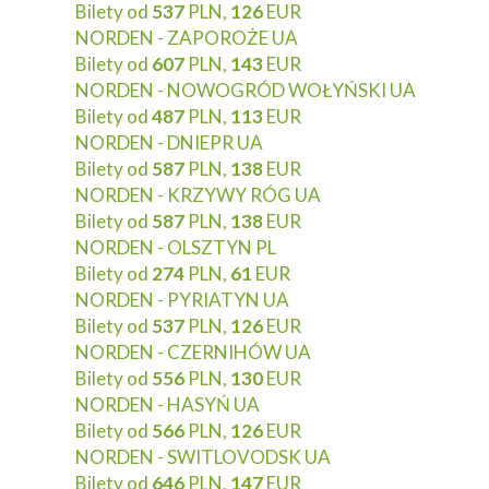
Bilety od
537
PLN,
126
EUR
NORDEN - ZAPOROŻE UA
Bilety od
607
PLN,
143
EUR
NORDEN - NOWOGRÓD WOŁYŃSKI UA
Bilety od
487
PLN,
113
EUR
NORDEN - DNIEPR UA
Bilety od
587
PLN,
138
EUR
NORDEN - KRZYWY RÓG UA
Bilety od
587
PLN,
138
EUR
NORDEN - OLSZTYN PL
Bilety od
274
PLN,
61
EUR
NORDEN - PYRIATYN UA
Bilety od
537
PLN,
126
EUR
NORDEN - CZERNIHÓW UA
Bilety od
556
PLN,
130
EUR
NORDEN - HASYŃ UA
Bilety od
566
PLN,
126
EUR
NORDEN - SWITLOVODSK UA
Bilety od
646
PLN,
147
EUR