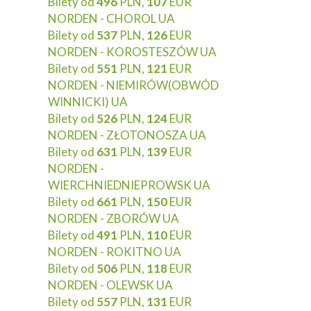
Bilety od
496
PLN,
107
EUR
NORDEN - CHOROL UA
Bilety od
537
PLN,
126
EUR
NORDEN - KOROSTESZÓW UA
Bilety od
551
PLN,
121
EUR
NORDEN - NIEMIRÓW(OBWÓD
WINNICKI) UA
Bilety od
526
PLN,
124
EUR
NORDEN - ZŁOTONOSZA UA
Bilety od
631
PLN,
139
EUR
NORDEN -
WIERCHNIEDNIEPROWSK UA
Bilety od
661
PLN,
150
EUR
NORDEN - ZBORÓW UA
Bilety od
491
PLN,
110
EUR
NORDEN - ROKITNO UA
Bilety od
506
PLN,
118
EUR
NORDEN - OLEWSK UA
Bilety od
557
PLN,
131
EUR