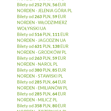
Bilety od
252
PLN,
56
EUR
NORDEN - JELENIA GÓRA PL
Bilety od
263
PLN,
59
EUR
NORDEN - WŁODZIMIERZ
WOŁYŃSKI UA
Bilety od
516
PLN,
111
EUR
NORDEN - JAGODZIN UA
Bilety od
631
PLN,
138
EUR
NORDEN - GRODKÓW PL
Bilety od
263
PLN,
59
EUR
NORDEN - NAROL PL
Bilety od
380
PLN,
85
EUR
NORDEN - STAWISKI PL
Bilety od
285
PLN,
64
EUR
NORDEN - EMILIANÓW PL
Bilety od
285
PLN,
64
EUR
NORDEN - MILICZ PL
Bilety od
358
PLN,
80
EUR