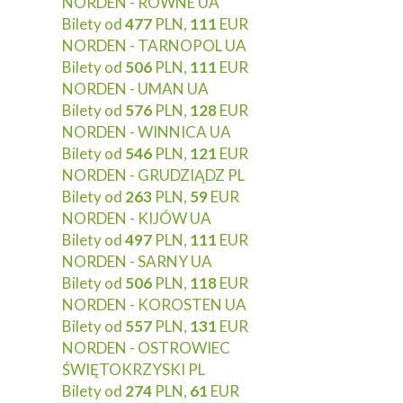
NORDEN - RÓWNE UA
Bilety od
477
PLN,
111
EUR
NORDEN - TARNOPOL UA
Bilety od
506
PLN,
111
EUR
NORDEN - UMAN UA
Bilety od
576
PLN,
128
EUR
NORDEN - WINNICA UA
Bilety od
546
PLN,
121
EUR
NORDEN - GRUDZIĄDZ PL
Bilety od
263
PLN,
59
EUR
NORDEN - KIJÓW UA
Bilety od
497
PLN,
111
EUR
NORDEN - SARNY UA
Bilety od
506
PLN,
118
EUR
NORDEN - KOROSTEN UA
Bilety od
557
PLN,
131
EUR
NORDEN - OSTROWIEC
ŚWIĘTOKRZYSKI PL
Bilety od
274
PLN,
61
EUR