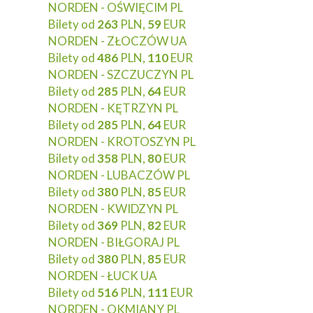
NORDEN - OŚWIĘCIM PL
Bilety od
263
PLN,
59
EUR
NORDEN - ZŁOCZÓW UA
Bilety od
486
PLN,
110
EUR
NORDEN - SZCZUCZYN PL
Bilety od
285
PLN,
64
EUR
NORDEN - KĘTRZYN PL
Bilety od
285
PLN,
64
EUR
NORDEN - KROTOSZYN PL
Bilety od
358
PLN,
80
EUR
NORDEN - LUBACZÓW PL
Bilety od
380
PLN,
85
EUR
NORDEN - KWIDZYN PL
Bilety od
369
PLN,
82
EUR
NORDEN - BIŁGORAJ PL
Bilety od
380
PLN,
85
EUR
NORDEN - ŁUCK UA
Bilety od
516
PLN,
111
EUR
NORDEN - OKMIANY PL