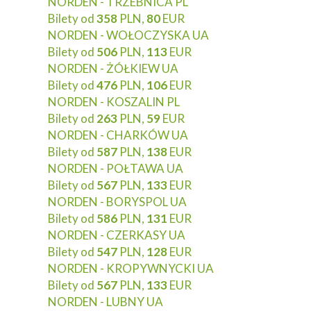
NORDEN - TRZEBNICA PL
Bilety od
358
PLN,
80
EUR
NORDEN - WOŁOCZYSKA UA
Bilety od
506
PLN,
113
EUR
NORDEN - ŻÓŁKIEW UA
Bilety od
476
PLN,
106
EUR
NORDEN - KOSZALIN PL
Bilety od
263
PLN,
59
EUR
NORDEN - CHARKÓW UA
Bilety od
587
PLN,
138
EUR
NORDEN - POŁTAWA UA
Bilety od
567
PLN,
133
EUR
NORDEN - BORYSPOL UA
Bilety od
586
PLN,
131
EUR
NORDEN - CZERKASY UA
Bilety od
547
PLN,
128
EUR
NORDEN - KROPYWNYCKI UA
Bilety od
567
PLN,
133
EUR
NORDEN - LUBNY UA