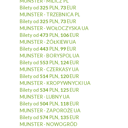
MUNSTER - MILICZ PL
Bilety od
325
PLN,
73
EUR
MUNSTER - TRZEBNICA PL
Bilety od
325
PLN,
73
EUR
MUNSTER - WOŁOCZYSKA UA
Bilety od
473
PLN,
106
EUR
MUNSTER - ŻÓŁKIEW UA
Bilety od
443
PLN,
99
EUR
MUNSTER - BORYSPOL UA
Bilety od
553
PLN,
124
EUR
MUNSTER - CZERKASY UA
Bilety od
514
PLN,
120
EUR
MUNSTER - KROPYWNYCKI UA
Bilety od
534
PLN,
125
EUR
MUNSTER - LUBNY UA
Bilety od
504
PLN,
118
EUR
MUNSTER - ZAPOROŻE UA
Bilety od
574
PLN,
135
EUR
MUNSTER - NOWOGRÓD