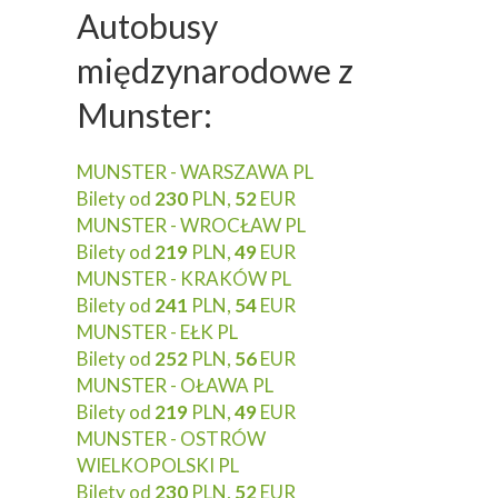
Autobusy
międzynarodowe z
Munster:
MUNSTER - WARSZAWA PL
Bilety od
230
PLN,
52
EUR
MUNSTER - WROCŁAW PL
Bilety od
219
PLN,
49
EUR
MUNSTER - KRAKÓW PL
Bilety od
241
PLN,
54
EUR
MUNSTER - EŁK PL
Bilety od
252
PLN,
56
EUR
MUNSTER - OŁAWA PL
Bilety od
219
PLN,
49
EUR
MUNSTER - OSTRÓW
WIELKOPOLSKI PL
Bilety od
230
PLN,
52
EUR