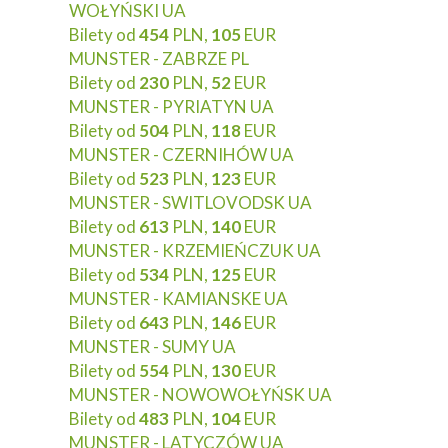
WOŁYŃSKI UA
Bilety od
454
PLN,
105
EUR
MUNSTER - ZABRZE PL
Bilety od
230
PLN,
52
EUR
MUNSTER - PYRIATYN UA
Bilety od
504
PLN,
118
EUR
MUNSTER - CZERNIHÓW UA
Bilety od
523
PLN,
123
EUR
MUNSTER - SWITLOVODSK UA
Bilety od
613
PLN,
140
EUR
MUNSTER - KRZEMIEŃCZUK UA
Bilety od
534
PLN,
125
EUR
MUNSTER - KAMIANSKE UA
Bilety od
643
PLN,
146
EUR
MUNSTER - SUMY UA
Bilety od
554
PLN,
130
EUR
MUNSTER - NOWOWOŁYŃSK UA
Bilety od
483
PLN,
104
EUR
MUNSTER - LATYCZÓW UA