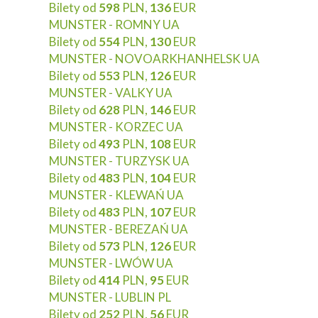
Bilety od
598
PLN,
136
EUR
MUNSTER - ROMNY UA
Bilety od
554
PLN,
130
EUR
MUNSTER - NOVOARKHANHELSK UA
Bilety od
553
PLN,
126
EUR
MUNSTER - VALKY UA
Bilety od
628
PLN,
146
EUR
MUNSTER - KORZEC UA
Bilety od
493
PLN,
108
EUR
MUNSTER - TURZYSK UA
Bilety od
483
PLN,
104
EUR
MUNSTER - KLEWAŃ UA
Bilety od
483
PLN,
107
EUR
MUNSTER - BEREZAŃ UA
Bilety od
573
PLN,
126
EUR
MUNSTER - LWÓW UA
Bilety od
414
PLN,
95
EUR
MUNSTER - LUBLIN PL
Bilety od
252
PLN,
56
EUR