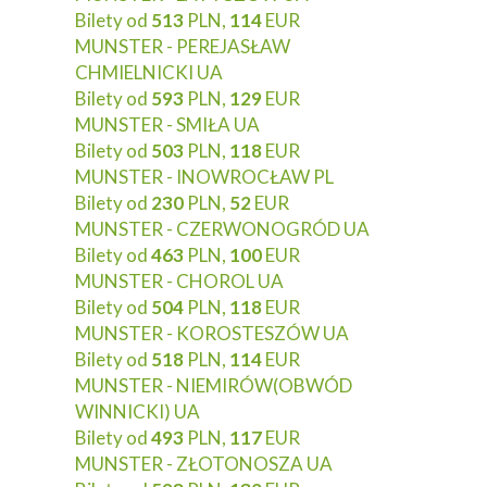
Bilety od
513
PLN,
114
EUR
MUNSTER - PEREJASŁAW
CHMIELNICKI UA
Bilety od
593
PLN,
129
EUR
MUNSTER - SMIŁA UA
Bilety od
503
PLN,
118
EUR
MUNSTER - INOWROCŁAW PL
Bilety od
230
PLN,
52
EUR
MUNSTER - CZERWONOGRÓD UA
Bilety od
463
PLN,
100
EUR
MUNSTER - CHOROL UA
Bilety od
504
PLN,
118
EUR
MUNSTER - KOROSTESZÓW UA
Bilety od
518
PLN,
114
EUR
MUNSTER - NIEMIRÓW(OBWÓD
WINNICKI) UA
Bilety od
493
PLN,
117
EUR
MUNSTER - ZŁOTONOSZA UA