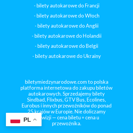
- bilety autokarowe do Francji
-
bilety autokarowe do Włoch
- bilety autokarowe do Anglii
- bilety autokarowe do Holandii
-
bilety autokarowe do Belgii
-
bilety autokarowe do Ukrainy
biletymiedzynarodowe.com to polska
platforma internetowa do zakupu biletów
autokarowych. Sprzedajemy bilety
Sindbad, Flixbus, GTV Bus, Ecolines,
Eurobus i innych przewoźników do ponad
25 krajów w Europie. Nie doliczamy
prowizji — cena biletu = cena u
PL
przewoźnika.