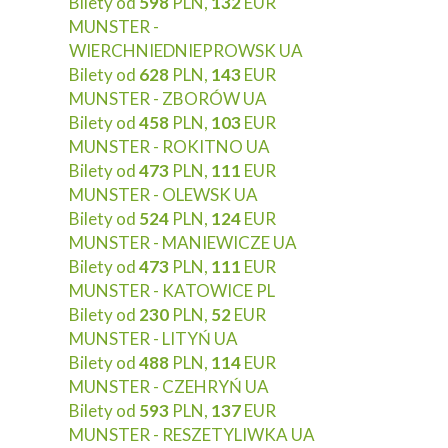
Bilety od
598
PLN,
132
EUR
MUNSTER -
WIERCHNIEDNIEPROWSK UA
Bilety od
628
PLN,
143
EUR
MUNSTER - ZBORÓW UA
Bilety od
458
PLN,
103
EUR
MUNSTER - ROKITNO UA
Bilety od
473
PLN,
111
EUR
MUNSTER - OLEWSK UA
Bilety od
524
PLN,
124
EUR
MUNSTER - MANIEWICZE UA
Bilety od
473
PLN,
111
EUR
MUNSTER - KATOWICE PL
Bilety od
230
PLN,
52
EUR
MUNSTER - LITYŃ UA
Bilety od
488
PLN,
114
EUR
MUNSTER - CZEHRYŃ UA
Bilety od
593
PLN,
137
EUR
MUNSTER - RESZETYLIWKA UA