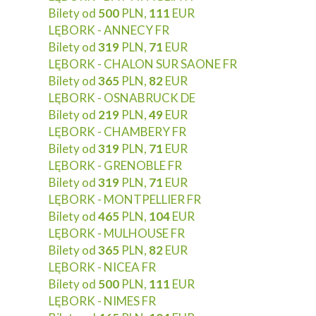
Bilety od
500
PLN,
111
EUR
LĘBORK - ANNECY FR
Bilety od
319
PLN,
71
EUR
LĘBORK - CHALON SUR SAONE FR
Bilety od
365
PLN,
82
EUR
LĘBORK - OSNABRUCK DE
Bilety od
219
PLN,
49
EUR
LĘBORK - CHAMBERY FR
Bilety od
319
PLN,
71
EUR
LĘBORK - GRENOBLE FR
Bilety od
319
PLN,
71
EUR
LĘBORK - MONTPELLIER FR
Bilety od
465
PLN,
104
EUR
LĘBORK - MULHOUSE FR
Bilety od
365
PLN,
82
EUR
LĘBORK - NICEA FR
Bilety od
500
PLN,
111
EUR
LĘBORK - NIMES FR