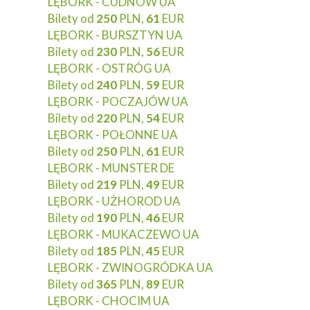
LĘBORK - CUDNÓW UA
Bilety od
250
PLN,
61
EUR
LĘBORK - BURSZTYN UA
Bilety od
230
PLN,
56
EUR
LĘBORK - OSTRÓG UA
Bilety od
240
PLN,
59
EUR
LĘBORK - POCZAJÓW UA
Bilety od
220
PLN,
54
EUR
LĘBORK - POŁONNE UA
Bilety od
250
PLN,
61
EUR
LĘBORK - MUNSTER DE
Bilety od
219
PLN,
49
EUR
LĘBORK - UŻHOROD UA
Bilety od
190
PLN,
46
EUR
LĘBORK - MUKACZEWO UA
Bilety od
185
PLN,
45
EUR
LĘBORK - ZWINOGRÓDKA UA
Bilety od
365
PLN,
89
EUR
LĘBORK - CHOCIM UA