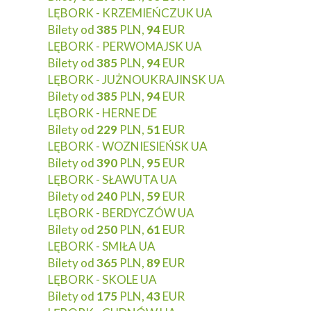
LĘBORK - KRZEMIEŃCZUK UA
Bilety od
385
PLN,
94
EUR
LĘBORK - PERWOMAJSK UA
Bilety od
385
PLN,
94
EUR
LĘBORK - JUŻNOUKRAJINSK UA
Bilety od
385
PLN,
94
EUR
LĘBORK - HERNE DE
Bilety od
229
PLN,
51
EUR
LĘBORK - WOZNIESIEŃSK UA
Bilety od
390
PLN,
95
EUR
LĘBORK - SŁAWUTA UA
Bilety od
240
PLN,
59
EUR
LĘBORK - BERDYCZÓW UA
Bilety od
250
PLN,
61
EUR
LĘBORK - SMIŁA UA
Bilety od
365
PLN,
89
EUR
LĘBORK - SKOLE UA
Bilety od
175
PLN,
43
EUR