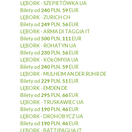
LĘBORK - SZEPIETÓWKA UA
Bilety od
240
PLN,
59
EUR
LĘBORK - ZURICH CH
Bilety od
249
PLN,
56
EUR
LĘBORK - ARMA DI TAGGIA IT
Bilety od
500
PLN,
111
EUR
LĘBORK - ROHATYN UA
Bilety od
230
PLN,
56
EUR
LĘBORK - KOŁOMYJA UA
Bilety od
240
PLN,
59
EUR
LĘBORK - MULHEIM AN DER RUHR DE
Bilety od
229
PLN,
51
EUR
LĘBORK - EMDEN DE
Bilety od
295
PLN,
66
EUR
LĘBORK - TRUSKAWIEC UA
Bilety od
190
PLN,
46
EUR
LĘBORK - DROHOBYCZ UA
Bilety od
190
PLN,
46
EUR
LĘBORK - BATTIPAGLIA IT