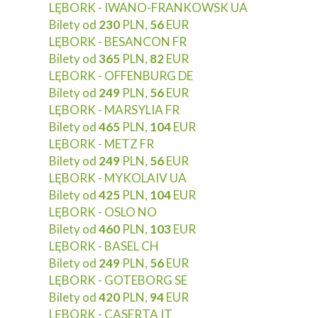
LĘBORK - IWANO-FRANKOWSK UA
Bilety od
230
PLN,
56
EUR
LĘBORK - BESANCON FR
Bilety od
365
PLN,
82
EUR
LĘBORK - OFFENBURG DE
Bilety od
249
PLN,
56
EUR
LĘBORK - MARSYLIA FR
Bilety od
465
PLN,
104
EUR
LĘBORK - METZ FR
Bilety od
249
PLN,
56
EUR
LĘBORK - MYKOLAIV UA
Bilety od
425
PLN,
104
EUR
LĘBORK - OSLO NO
Bilety od
460
PLN,
103
EUR
LĘBORK - BASEL CH
Bilety od
249
PLN,
56
EUR
LĘBORK - GOTEBORG SE
Bilety od
420
PLN,
94
EUR
LĘBORK - CASERTA IT