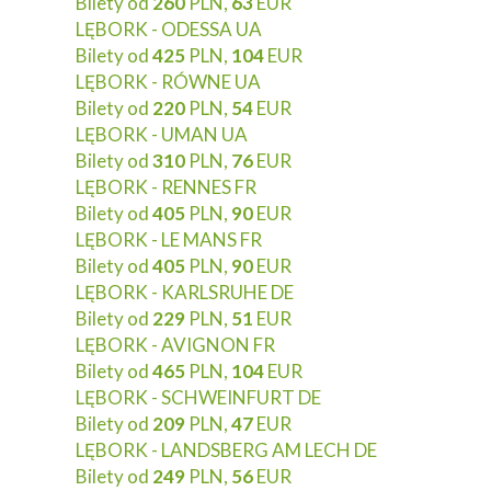
Bilety od
260
PLN,
63
EUR
LĘBORK - ODESSA UA
Bilety od
425
PLN,
104
EUR
LĘBORK - RÓWNE UA
Bilety od
220
PLN,
54
EUR
LĘBORK - UMAN UA
Bilety od
310
PLN,
76
EUR
LĘBORK - RENNES FR
Bilety od
405
PLN,
90
EUR
LĘBORK - LE MANS FR
Bilety od
405
PLN,
90
EUR
LĘBORK - KARLSRUHE DE
Bilety od
229
PLN,
51
EUR
LĘBORK - AVIGNON FR
Bilety od
465
PLN,
104
EUR
LĘBORK - SCHWEINFURT DE
Bilety od
209
PLN,
47
EUR
LĘBORK - LANDSBERG AM LECH DE
Bilety od
249
PLN,
56
EUR