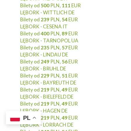
Bilety od
500
PLN,
111
EUR
LĘBORK - WITTLICH DE
Bilety od
239
PLN,
54
EUR
LĘBORK - CESENA IT
Bilety od
400
PLN,
89
EUR
LĘBORK - TARNOPOL UA
Bilety od
235
PLN,
57
EUR
LĘBORK - LINDAU DE
Bilety od
249
PLN,
56
EUR
LĘBORK - BRUHL DE
Bilety od
229
PLN,
51
EUR
LĘBORK - BAYREUTH DE
Bilety od
219
PLN,
49
EUR
LĘBORK - BIELEFELD DE
Bilety od
219
PLN,
49
EUR
LĘBORK - HAGEN DE
PL
Bilety od
219
PLN,
49
EUR
LĘBORK - LORRACH DE