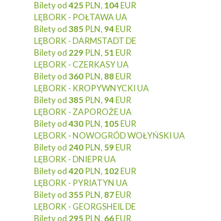
Bilety od
425
PLN,
104
EUR
LĘBORK - POŁTAWA UA
Bilety od
385
PLN,
94
EUR
LĘBORK - DARMSTADT DE
Bilety od
229
PLN,
51
EUR
LĘBORK - CZERKASY UA
Bilety od
360
PLN,
88
EUR
LĘBORK - KROPYWNYCKI UA
Bilety od
385
PLN,
94
EUR
LĘBORK - ZAPOROŻE UA
Bilety od
430
PLN,
105
EUR
LĘBORK - NOWOGRÓD WOŁYŃSKI UA
Bilety od
240
PLN,
59
EUR
LĘBORK - DNIEPR UA
Bilety od
420
PLN,
102
EUR
LĘBORK - PYRIATYN UA
Bilety od
355
PLN,
87
EUR
LĘBORK - GEORGSHEIL DE
Bilety od
295
PLN,
66
EUR