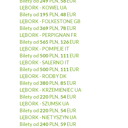
Bilety od
249
PLN,
56
EUR
LĘBORK - KOWEL UA
Bilety od
195
PLN,
48
EUR
LĘBORK - FOLKESTONE GB
Bilety od
369
PLN,
78
EUR
LĘBORK - PERPIGNAN FR
Bilety od
565
PLN,
126
EUR
LĘBORK - POMPEJE IT
Bilety od
500
PLN,
111
EUR
LĘBORK - SALERNO IT
Bilety od
500
PLN,
111
EUR
LĘBORK - RODBY DK
Bilety od
380
PLN,
85
EUR
LĘBORK - KRZEMIENIEC UA
Bilety od
220
PLN,
54
EUR
LĘBORK - SZUMSK UA
Bilety od
220
PLN,
54
EUR
LĘBORK - NIETYSZYN UA
Bilety od
240
PLN,
59
EUR