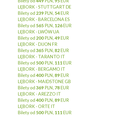
Bilety od
449
PLN,
95
EUR
LĘBORK - STUTTGART DE
Bilety od
239
PLN,
54
EUR
LĘBORK - BARCELONA ES
Bilety od
565
PLN,
126
EUR
LĘBORK - LWÓW UA
Bilety od
200
PLN,
49
EUR
LĘBORK - DIJON FR
Bilety od
365
PLN,
82
EUR
LĘBORK - TARANTO IT
Bilety od
500
PLN,
111
EUR
LĘBORK - BERGAMO IT
Bilety od
400
PLN,
89
EUR
LĘBORK - MAIDSTONE GB
Bilety od
369
PLN,
78
EUR
LĘBORK - AREZZO IT
Bilety od
400
PLN,
89
EUR
LĘBORK - ORTE IT
Bilety od
500
PLN,
111
EUR