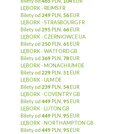
Bilety od
465
PLN,
104
EUR
LĘBORK - REIMS FR
Bilety od
249
PLN,
56
EUR
LĘBORK - STRASBOURG FR
Bilety od
295
PLN,
66
EUR
LĘBORK - CZERNIOWCE UA
Bilety od
250
PLN,
61
EUR
LĘBORK - WATFORD GB
Bilety od
369
PLN,
78
EUR
LĘBORK - MONACHIUM DE
Bilety od
229
PLN,
51
EUR
LĘBORK - ULM DE
Bilety od
239
PLN,
54
EUR
LĘBORK - COVENTRY GB
Bilety od
449
PLN,
95
EUR
LĘBORK - LUTON GB
Bilety od
449
PLN,
95
EUR
LĘBORK - NORTHAMPTON GB
Bilety od
449
PLN,
95
EUR