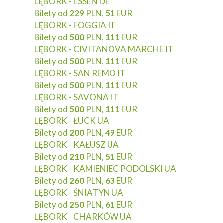
LĘBORK - ESSEN DE
Bilety od
229
PLN,
51
EUR
LĘBORK - FOGGIA IT
Bilety od
500
PLN,
111
EUR
LĘBORK - CIVITANOVA MARCHE IT
Bilety od
500
PLN,
111
EUR
LĘBORK - SAN REMO IT
Bilety od
500
PLN,
111
EUR
LĘBORK - SAVONA IT
Bilety od
500
PLN,
111
EUR
LĘBORK - ŁUCK UA
Bilety od
200
PLN,
49
EUR
LĘBORK - KAŁUSZ UA
Bilety od
210
PLN,
51
EUR
LĘBORK - KAMIENIEC PODOLSKI UA
Bilety od
260
PLN,
63
EUR
LĘBORK - ŚNIATYN UA
Bilety od
250
PLN,
61
EUR
LĘBORK - CHARKÓW UA