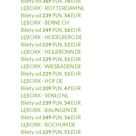
Bilety od
369
PLN,
78
EUR
LĘBORK - ROTTERDAM NL
Bilety od
239
PLN,
54
EUR
LĘBORK - BERNE CH
Bilety od
249
PLN,
56
EUR
LĘBORK - HEIDELBERG DE
Bilety od
229
PLN,
51
EUR
LĘBORK - HEILBRONN DE
Bilety od
229
PLN,
51
EUR
LĘBORK - WIESBADEN DE
Bilety od
229
PLN,
51
EUR
LĘBORK - HOF DE
Bilety od
209
PLN,
47
EUR
LĘBORK - VENLO NL
Bilety od
239
PLN,
54
EUR
LĘBORK - BALINGEN DE
Bilety od
249
PLN,
56
EUR
LĘBORK - BOCHUM DE
Bilety od
229
PLN,
51
EUR