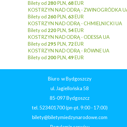
Bilety od
280
PLN,
68
EUR
KOSTRZYN NAD ODRĄ - ZWINOGRÓDKA U
Bilety od
260
PLN,
63
EUR
KOSTRZYN NAD ODRĄ - CHMIELNICKI UA
Bilety od
220
PLN,
54
EUR
KOSTRZYN NAD ODRĄ - ODESSA UA
Bilety od
295
PLN,
72
EUR
KOSTRZYN NAD ODRĄ - RÓWNE UA
Bilety od
200
PLN,
49
EUR
Biuro w Bydgoszczy
ul. Jagiellońska 58
85-097 Bydgoszcz
tel. 523401700 (pn-pt. 9:00 - 17:00)
bilety@biletymiedzynarodowe.com
Regulamin serwisu