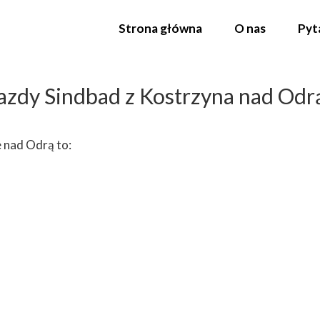
Strona główna
O nas
Pyt
azdy Sindbad z Kostrzyna nad Odr
 nad Odrą to: