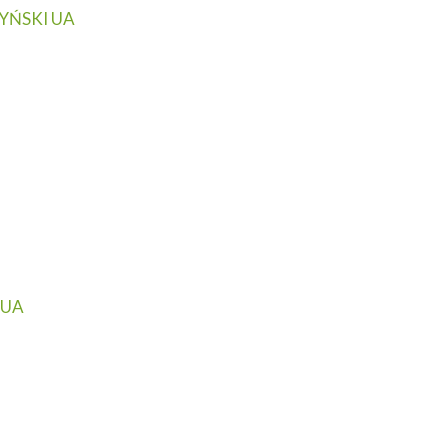
YŃSKI UA
 UA