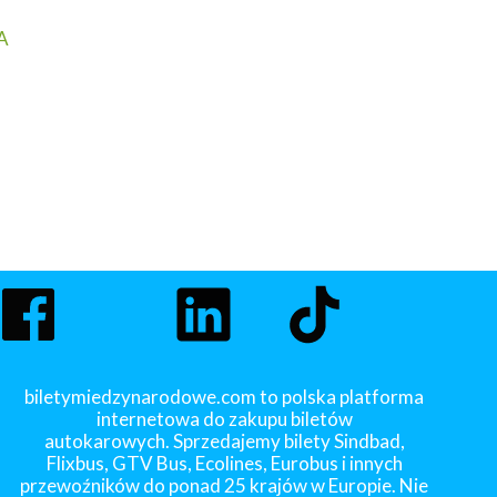
A
biletymiedzynarodowe.com to polska platforma
internetowa do zakupu biletów
autokarowych. Sprzedajemy bilety Sindbad,
Flixbus, GTV Bus, Ecolines, Eurobus i innych
przewoźników do ponad 25 krajów w Europie. Nie