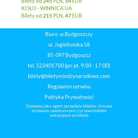
Bilety od
245
PLN,
54
EUR
KOŁO - WINNICA UA
Bilety od
215
PLN,
47
EUR
Biuro w Bydgoszczy
ul. Jagiellońska 58
85-097 Bydgoszcz
tel. 523401700 (pn-pt. 9:00 - 17:00)
bilety@biletymiedzynarodowe.com
Regulamin serwisu
Polityka Prywatności
Działamy jako agent sprzedaży biletów. Umowa
przewozu zawierana jest z przewoźnikiem
wskazanym na bilecie