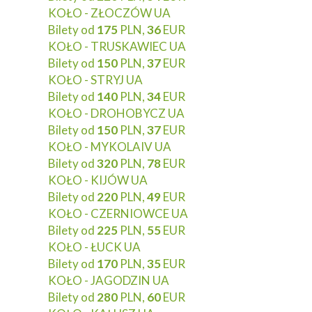
KOŁO - ZŁOCZÓW UA
Bilety od
175
PLN,
36
EUR
KOŁO - TRUSKAWIEC UA
Bilety od
150
PLN,
37
EUR
KOŁO - STRYJ UA
Bilety od
140
PLN,
34
EUR
KOŁO - DROHOBYCZ UA
Bilety od
150
PLN,
37
EUR
KOŁO - MYKOLAIV UA
Bilety od
320
PLN,
78
EUR
KOŁO - KIJÓW UA
Bilety od
220
PLN,
49
EUR
KOŁO - CZERNIOWCE UA
Bilety od
225
PLN,
55
EUR
KOŁO - ŁUCK UA
Bilety od
170
PLN,
35
EUR
KOŁO - JAGODZIN UA
Bilety od
280
PLN,
60
EUR