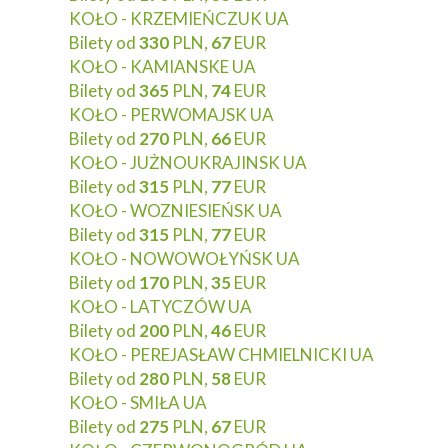
KOŁO - KRZEMIEŃCZUK UA
Bilety od
330
PLN,
67
EUR
KOŁO - KAMIANSKE UA
Bilety od
365
PLN,
74
EUR
KOŁO - PERWOMAJSK UA
Bilety od
270
PLN,
66
EUR
KOŁO - JUŻNOUKRAJINSK UA
Bilety od
315
PLN,
77
EUR
KOŁO - WOZNIESIEŃSK UA
Bilety od
315
PLN,
77
EUR
KOŁO - NOWOWOŁYŃSK UA
Bilety od
170
PLN,
35
EUR
KOŁO - LATYCZÓW UA
Bilety od
200
PLN,
46
EUR
KOŁO - PEREJASŁAW CHMIELNICKI UA
Bilety od
280
PLN,
58
EUR
KOŁO - SMIŁA UA
Bilety od
275
PLN,
67
EUR