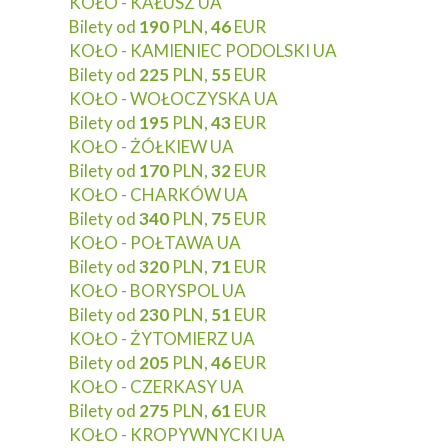
KOŁO - KAŁUSZ UA
Bilety od
190
PLN,
46
EUR
KOŁO - KAMIENIEC PODOLSKI UA
Bilety od
225
PLN,
55
EUR
KOŁO - WOŁOCZYSKA UA
Bilety od
195
PLN,
43
EUR
KOŁO - ŻÓŁKIEW UA
Bilety od
170
PLN,
32
EUR
KOŁO - CHARKÓW UA
Bilety od
340
PLN,
75
EUR
KOŁO - POŁTAWA UA
Bilety od
320
PLN,
71
EUR
KOŁO - BORYSPOL UA
Bilety od
230
PLN,
51
EUR
KOŁO - ŻYTOMIERZ UA
Bilety od
205
PLN,
46
EUR
KOŁO - CZERKASY UA
Bilety od
275
PLN,
61
EUR
KOŁO - KROPYWNYCKI UA