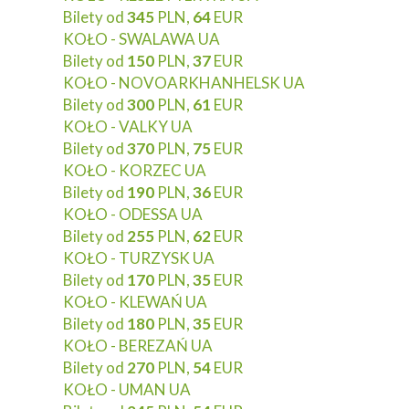
Bilety od
345
PLN,
64
EUR
KOŁO - SWALAWA UA
Bilety od
150
PLN,
37
EUR
KOŁO - NOVOARKHANHELSK UA
Bilety od
300
PLN,
61
EUR
KOŁO - VALKY UA
Bilety od
370
PLN,
75
EUR
KOŁO - KORZEC UA
Bilety od
190
PLN,
36
EUR
KOŁO - ODESSA UA
Bilety od
255
PLN,
62
EUR
KOŁO - TURZYSK UA
Bilety od
170
PLN,
35
EUR
KOŁO - KLEWAŃ UA
Bilety od
180
PLN,
35
EUR
KOŁO - BEREZAŃ UA
Bilety od
270
PLN,
54
EUR
KOŁO - UMAN UA