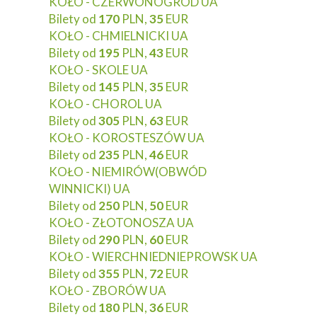
KOŁO - CZERWONOGRÓD UA
Bilety od
170
PLN,
35
EUR
KOŁO - CHMIELNICKI UA
Bilety od
195
PLN,
43
EUR
KOŁO - SKOLE UA
Bilety od
145
PLN,
35
EUR
KOŁO - CHOROL UA
Bilety od
305
PLN,
63
EUR
KOŁO - KOROSTESZÓW UA
Bilety od
235
PLN,
46
EUR
KOŁO - NIEMIRÓW(OBWÓD
WINNICKI) UA
Bilety od
250
PLN,
50
EUR
KOŁO - ZŁOTONOSZA UA
Bilety od
290
PLN,
60
EUR
KOŁO - WIERCHNIEDNIEPROWSK UA
Bilety od
355
PLN,
72
EUR
KOŁO - ZBORÓW UA
Bilety od
180
PLN,
36
EUR