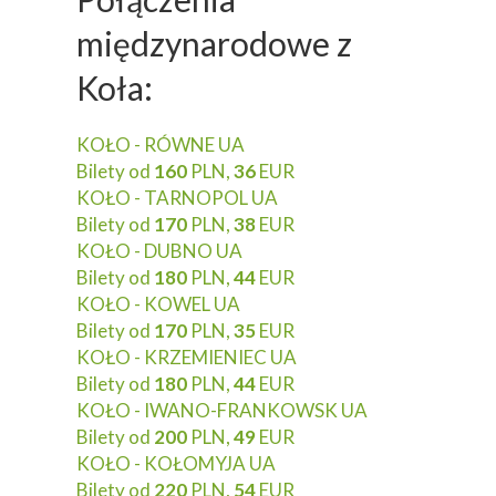
międzynarodowe z
Koła:
KOŁO - RÓWNE UA
Bilety od
160
PLN,
36
EUR
KOŁO - TARNOPOL UA
Bilety od
170
PLN,
38
EUR
KOŁO - DUBNO UA
Bilety od
180
PLN,
44
EUR
KOŁO - KOWEL UA
Bilety od
170
PLN,
35
EUR
KOŁO - KRZEMIENIEC UA
Bilety od
180
PLN,
44
EUR
KOŁO - IWANO-FRANKOWSK UA
Bilety od
200
PLN,
49
EUR
KOŁO - KOŁOMYJA UA
Bilety od
220
PLN,
54
EUR