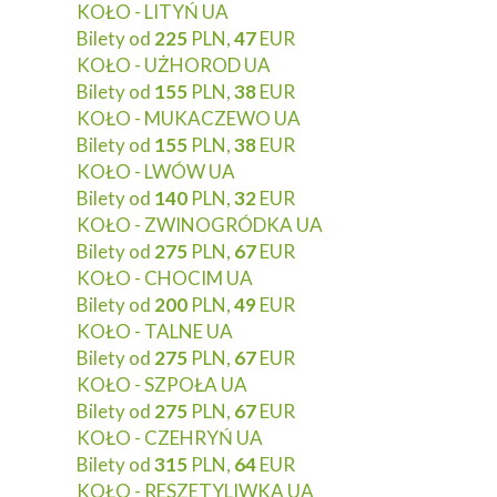
KOŁO - LITYŃ UA
Bilety od
225
PLN,
47
EUR
KOŁO - UŻHOROD UA
Bilety od
155
PLN,
38
EUR
KOŁO - MUKACZEWO UA
Bilety od
155
PLN,
38
EUR
KOŁO - LWÓW UA
Bilety od
140
PLN,
32
EUR
KOŁO - ZWINOGRÓDKA UA
Bilety od
275
PLN,
67
EUR
KOŁO - CHOCIM UA
Bilety od
200
PLN,
49
EUR
KOŁO - TALNE UA
Bilety od
275
PLN,
67
EUR
KOŁO - SZPOŁA UA
Bilety od
275
PLN,
67
EUR
KOŁO - CZEHRYŃ UA
Bilety od
315
PLN,
64
EUR
KOŁO - RESZETYLIWKA UA