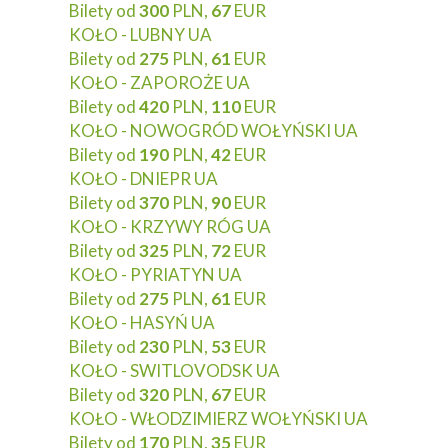
Bilety od
300
PLN,
67
EUR
KOŁO - LUBNY UA
Bilety od
275
PLN,
61
EUR
KOŁO - ZAPOROŻE UA
Bilety od
420
PLN,
110
EUR
KOŁO - NOWOGRÓD WOŁYŃSKI UA
Bilety od
190
PLN,
42
EUR
KOŁO - DNIEPR UA
Bilety od
370
PLN,
90
EUR
KOŁO - KRZYWY RÓG UA
Bilety od
325
PLN,
72
EUR
KOŁO - PYRIATYN UA
Bilety od
275
PLN,
61
EUR
KOŁO - HASYŃ UA
Bilety od
230
PLN,
53
EUR
KOŁO - SWITLOVODSK UA
Bilety od
320
PLN,
67
EUR
KOŁO - WŁODZIMIERZ WOŁYŃSKI UA
Bilety od
170
PLN,
35
EUR