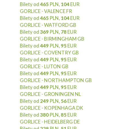
Bilety od
465
PLN,
104
EUR
GORLICE - VALENCE FR
Bilety od
465
PLN,
104
EUR
GORLICE - WATFORD GB
Bilety od
369
PLN,
78
EUR
GORLICE - BIRMINGHAM GB
Bilety od
449
PLN,
95
EUR
GORLICE - COVENTRY GB
Bilety od
449
PLN,
95
EUR
GORLICE - LUTON GB
Bilety od
449
PLN,
95
EUR
GORLICE - NORTHAMPTON GB
Bilety od
449
PLN,
95
EUR
GORLICE - GRONINGEN NL
Bilety od
249
PLN,
56
EUR
GORLICE - KOPENHAGA DK
Bilety od
380
PLN,
85
EUR
GORLICE - HEIDELBERG DE
Bilety od
229
PLN,
51
EUR