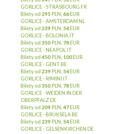
GORLICE - STRASBOURG FR
Bilety od
295
PLN,
66
EUR
GORLICE - AMSTERDAM NL
Bilety od
239
PLN,
54
EUR
GORLICE - BOLONIA IT
Bilety od
350
PLN,
78
EUR
GORLICE - NEAPOL IT
Bilety od
450
PLN,
100
EUR
GORLICE - GENT BE
Bilety od
239
PLN,
54
EUR
GORLICE - RIMINI IT
Bilety od
350
PLN,
78
EUR
GORLICE - WEIDEN IN DER
OBERPFALZ DE
Bilety od
209
PLN,
47
EUR
GORLICE - BRUKSELA BE
Bilety od
239
PLN,
54
EUR
GORLICE - GELSENKIRCHEN DE