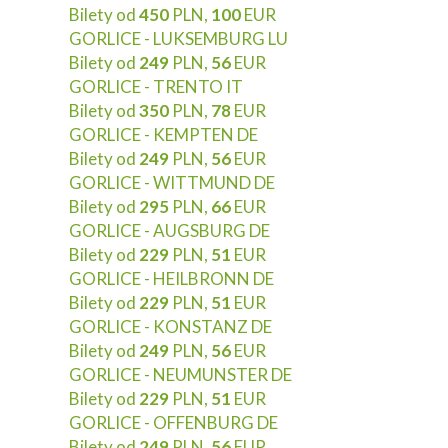
Bilety od
450
PLN,
100
EUR
GORLICE - LUKSEMBURG LU
Bilety od
249
PLN,
56
EUR
GORLICE - TRENTO IT
Bilety od
350
PLN,
78
EUR
GORLICE - KEMPTEN DE
Bilety od
249
PLN,
56
EUR
GORLICE - WITTMUND DE
Bilety od
295
PLN,
66
EUR
GORLICE - AUGSBURG DE
Bilety od
229
PLN,
51
EUR
GORLICE - HEILBRONN DE
Bilety od
229
PLN,
51
EUR
GORLICE - KONSTANZ DE
Bilety od
249
PLN,
56
EUR
GORLICE - NEUMUNSTER DE
Bilety od
229
PLN,
51
EUR
GORLICE - OFFENBURG DE
Bilety od
249
PLN,
56
EUR