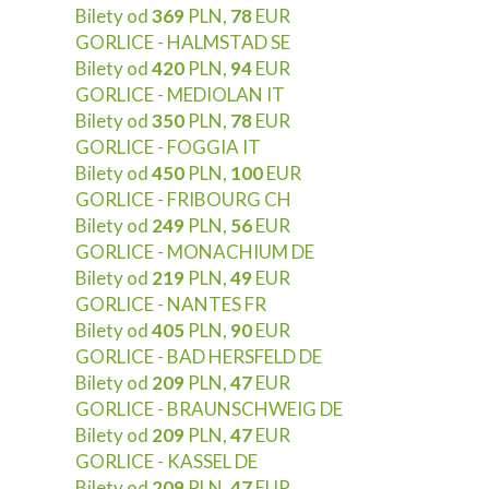
Bilety od
369
PLN,
78
EUR
GORLICE - HALMSTAD SE
Bilety od
420
PLN,
94
EUR
GORLICE - MEDIOLAN IT
Bilety od
350
PLN,
78
EUR
GORLICE - FOGGIA IT
Bilety od
450
PLN,
100
EUR
GORLICE - FRIBOURG CH
Bilety od
249
PLN,
56
EUR
GORLICE - MONACHIUM DE
Bilety od
219
PLN,
49
EUR
GORLICE - NANTES FR
Bilety od
405
PLN,
90
EUR
GORLICE - BAD HERSFELD DE
Bilety od
209
PLN,
47
EUR
GORLICE - BRAUNSCHWEIG DE
Bilety od
209
PLN,
47
EUR
GORLICE - KASSEL DE
Bilety od
209
PLN,
47
EUR