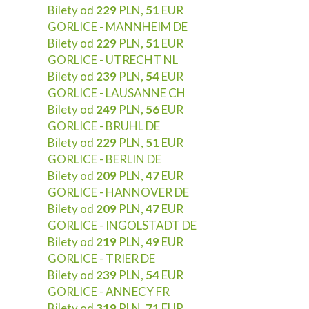
Bilety od
229
PLN,
51
EUR
GORLICE - MANNHEIM DE
Bilety od
229
PLN,
51
EUR
GORLICE - UTRECHT NL
Bilety od
239
PLN,
54
EUR
GORLICE - LAUSANNE CH
Bilety od
249
PLN,
56
EUR
GORLICE - BRUHL DE
Bilety od
229
PLN,
51
EUR
GORLICE - BERLIN DE
Bilety od
209
PLN,
47
EUR
GORLICE - HANNOVER DE
Bilety od
209
PLN,
47
EUR
GORLICE - INGOLSTADT DE
Bilety od
219
PLN,
49
EUR
GORLICE - TRIER DE
Bilety od
239
PLN,
54
EUR
GORLICE - ANNECY FR
Bilety od
319
PLN,
71
EUR