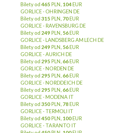
Bilety od
465
PLN,
104
EUR
GORLICE - OHRINGEN DE
Bilety od
315
PLN,
70
EUR
GORLICE - RAVENSBURG DE
Bilety od
249
PLN,
56
EUR
GORLICE - LANDSBERG AM LECH DE
Bilety od
249
PLN,
56
EUR
GORLICE - AURICH DE
Bilety od
295
PLN,
66
EUR
GORLICE - NORDEN DE
Bilety od
295
PLN,
66
EUR
GORLICE - NORDDEICH DE
Bilety od
295
PLN,
66
EUR
GORLICE - MODENA IT
Bilety od
350
PLN,
78
EUR
GORLICE - TERMOLI IT
Bilety od
450
PLN,
100
EUR
GORLICE - TARANTO IT
Bilety od
450
PLN,
100
EUR