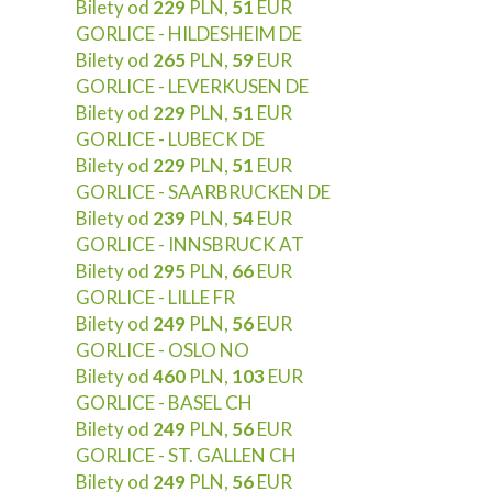
Bilety od
229
PLN,
51
EUR
GORLICE - HILDESHEIM DE
Bilety od
265
PLN,
59
EUR
GORLICE - LEVERKUSEN DE
Bilety od
229
PLN,
51
EUR
GORLICE - LUBECK DE
Bilety od
229
PLN,
51
EUR
GORLICE - SAARBRUCKEN DE
Bilety od
239
PLN,
54
EUR
GORLICE - INNSBRUCK AT
Bilety od
295
PLN,
66
EUR
GORLICE - LILLE FR
Bilety od
249
PLN,
56
EUR
GORLICE - OSLO NO
Bilety od
460
PLN,
103
EUR
GORLICE - BASEL CH
Bilety od
249
PLN,
56
EUR
GORLICE - ST. GALLEN CH
Bilety od
249
PLN,
56
EUR