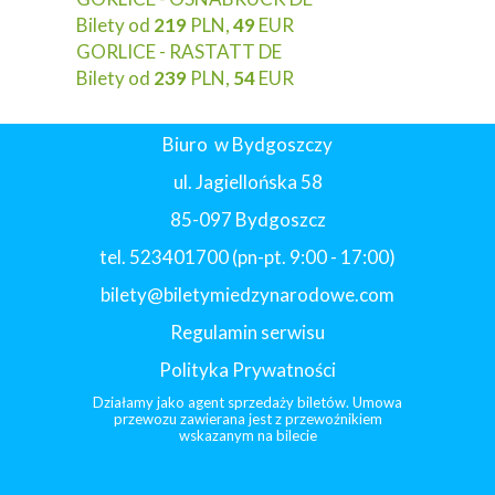
Bilety od
219
PLN,
49
EUR
GORLICE - RASTATT DE
Bilety od
239
PLN,
54
EUR
Biuro w Bydgoszczy
ul. Jagiellońska 58
85-097 Bydgoszcz
tel. 523401700 (pn-pt. 9:00 - 17:00)
bilety@biletymiedzynarodowe.com
Regulamin serwisu
Polityka Prywatności
Działamy jako agent sprzedaży biletów. Umowa
przewozu zawierana jest z przewoźnikiem
wskazanym na bilecie