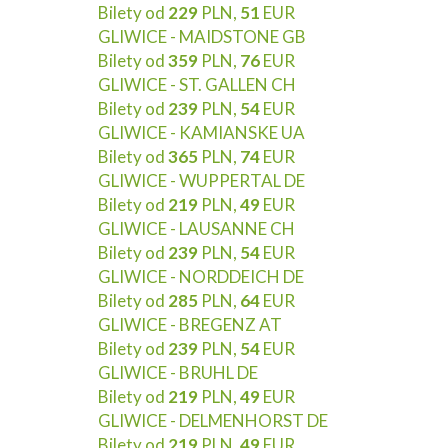
Bilety od
229
PLN,
51
EUR
GLIWICE - MAIDSTONE GB
Bilety od
359
PLN,
76
EUR
GLIWICE - ST. GALLEN CH
Bilety od
239
PLN,
54
EUR
GLIWICE - KAMIANSKE UA
Bilety od
365
PLN,
74
EUR
GLIWICE - WUPPERTAL DE
Bilety od
219
PLN,
49
EUR
GLIWICE - LAUSANNE CH
Bilety od
239
PLN,
54
EUR
GLIWICE - NORDDEICH DE
Bilety od
285
PLN,
64
EUR
GLIWICE - BREGENZ AT
Bilety od
239
PLN,
54
EUR
GLIWICE - BRUHL DE
Bilety od
219
PLN,
49
EUR
GLIWICE - DELMENHORST DE
Bilety od
219
PLN,
49
EUR