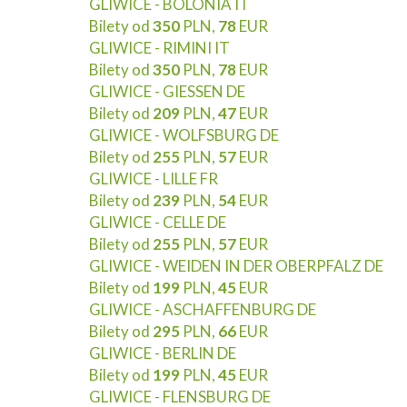
GLIWICE - BOLONIA IT
Bilety od
350
PLN,
78
EUR
GLIWICE - RIMINI IT
Bilety od
350
PLN,
78
EUR
GLIWICE - GIESSEN DE
Bilety od
209
PLN,
47
EUR
GLIWICE - WOLFSBURG DE
Bilety od
255
PLN,
57
EUR
GLIWICE - LILLE FR
Bilety od
239
PLN,
54
EUR
GLIWICE - CELLE DE
Bilety od
255
PLN,
57
EUR
GLIWICE - WEIDEN IN DER OBERPFALZ DE
Bilety od
199
PLN,
45
EUR
GLIWICE - ASCHAFFENBURG DE
Bilety od
295
PLN,
66
EUR
GLIWICE - BERLIN DE
Bilety od
199
PLN,
45
EUR
GLIWICE - FLENSBURG DE