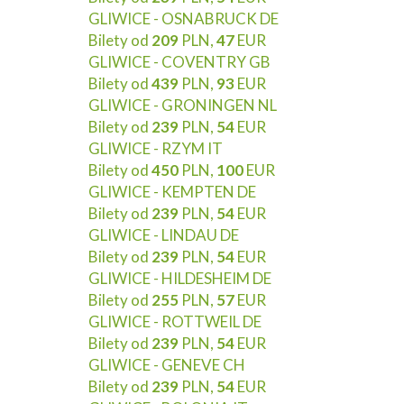
GLIWICE - OSNABRUCK DE
Bilety od
209
PLN,
47
EUR
GLIWICE - COVENTRY GB
Bilety od
439
PLN,
93
EUR
GLIWICE - GRONINGEN NL
Bilety od
239
PLN,
54
EUR
GLIWICE - RZYM IT
Bilety od
450
PLN,
100
EUR
GLIWICE - KEMPTEN DE
Bilety od
239
PLN,
54
EUR
GLIWICE - LINDAU DE
Bilety od
239
PLN,
54
EUR
GLIWICE - HILDESHEIM DE
Bilety od
255
PLN,
57
EUR
GLIWICE - ROTTWEIL DE
Bilety od
239
PLN,
54
EUR
GLIWICE - GENEVE CH
Bilety od
239
PLN,
54
EUR