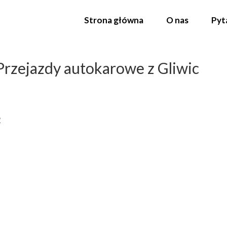
Strona główna
O nas
Pyt
Przejazdy autokarowe z Gliwic
2