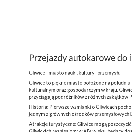
Przejazdy autokarowe do i 
Gliwice - miasto nauki, kultury i przemysłu
Gliwice to piękne miasto położone na południ
kulturalnym oraz gospodarczym w kraju. Gliwice
przyciągają podróżników z różnych zakątków Po
Historia: Pierwsze wzmianki o Gliwicach pochodz
jednym z głównych ośrodków przemysłowych Eur
Atrakcje turystyczne: Gliwice mogą poszczycić s
Gliwickich, wzniesiony w XIV wieku, będący d