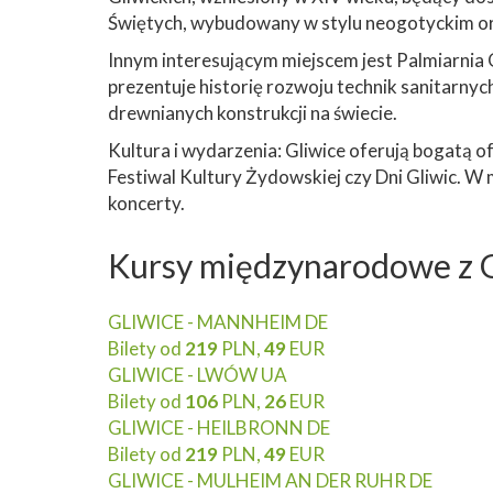
Świętych, wybudowany w stylu neogotyckim ora
Innym interesującym miejscem jest Palmiarnia 
prezentuje historię rozwoju technik sanitarny
drewnianych konstrukcji na świecie.
Kultura i wydarzenia: Gliwice oferują bogatą o
Festiwal Kultury Żydowskiej czy Dni Gliwic. W mi
koncerty.
Kursy międzynarodowe z G
GLIWICE - MANNHEIM DE
Bilety od
219
PLN,
49
EUR
GLIWICE - LWÓW UA
Bilety od
106
PLN,
26
EUR
GLIWICE - HEILBRONN DE
Bilety od
219
PLN,
49
EUR
GLIWICE - MULHEIM AN DER RUHR DE