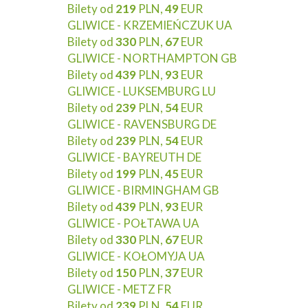
Bilety od
219
PLN,
49
EUR
GLIWICE - KRZEMIEŃCZUK UA
Bilety od
330
PLN,
67
EUR
GLIWICE - NORTHAMPTON GB
Bilety od
439
PLN,
93
EUR
GLIWICE - LUKSEMBURG LU
Bilety od
239
PLN,
54
EUR
GLIWICE - RAVENSBURG DE
Bilety od
239
PLN,
54
EUR
GLIWICE - BAYREUTH DE
Bilety od
199
PLN,
45
EUR
GLIWICE - BIRMINGHAM GB
Bilety od
439
PLN,
93
EUR
GLIWICE - POŁTAWA UA
Bilety od
330
PLN,
67
EUR
GLIWICE - KOŁOMYJA UA
Bilety od
150
PLN,
37
EUR
GLIWICE - METZ FR
Bilety od
239
PLN,
54
EUR