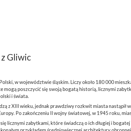
z Gliwic
u Polski, w województwie śląskim. Liczy około 180 000 mies
 mogą poszczycić się swoją bogatą historią, licznymi zabytk
lski i świata.
ą z XIII wieku, jednak prawdziwy rozkwit miasta nastąpił w X
opy. Po zakończeniu II wojny światowej, w 1945 roku, miast
ię licznymi zabytkami, które świadczą o ich długiej i bogatej
oskonałym przykładem średniowiecznej architektury obronne