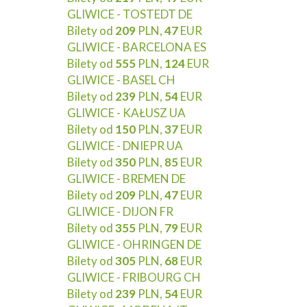
GLIWICE - TOSTEDT DE
Bilety od
209
PLN,
47
EUR
GLIWICE - BARCELONA ES
Bilety od
555
PLN,
124
EUR
GLIWICE - BASEL CH
Bilety od
239
PLN,
54
EUR
GLIWICE - KAŁUSZ UA
Bilety od
150
PLN,
37
EUR
GLIWICE - DNIEPR UA
Bilety od
350
PLN,
85
EUR
GLIWICE - BREMEN DE
Bilety od
209
PLN,
47
EUR
GLIWICE - DIJON FR
Bilety od
355
PLN,
79
EUR
GLIWICE - OHRINGEN DE
Bilety od
305
PLN,
68
EUR
GLIWICE - FRIBOURG CH
Bilety od
239
PLN,
54
EUR