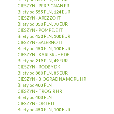
CIESZYN - PERPIGNAN FR
Bilety od
555
PLN,
124
EUR
CIESZYN - AREZZO IT
Bilety od
350
PLN,
78
EUR
CIESZYN - POMPEJE IT
Bilety od
450
PLN,
100
EUR
CIESZYN - SALERNO IT
Bilety od
450
PLN,
100
EUR
CIESZYN - KARLSRUHE DE
Bilety od
219
PLN,
49
EUR
CIESZYN - RODBY DK
Bilety od
380
PLN,
85
EUR
CIESZYN - BIOGRAD NA MORU HR
Bilety od
403
PLN
CIESZYN - TROGIR HR
Bilety od
403
PLN
CIESZYN - ORTE IT
Bilety od
450
PLN,
100
EUR