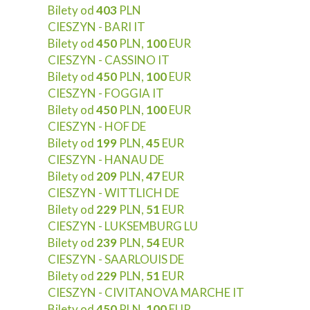
Bilety od
403
PLN
CIESZYN - BARI IT
Bilety od
450
PLN,
100
EUR
CIESZYN - CASSINO IT
Bilety od
450
PLN,
100
EUR
CIESZYN - FOGGIA IT
Bilety od
450
PLN,
100
EUR
CIESZYN - HOF DE
Bilety od
199
PLN,
45
EUR
CIESZYN - HANAU DE
Bilety od
209
PLN,
47
EUR
CIESZYN - WITTLICH DE
Bilety od
229
PLN,
51
EUR
CIESZYN - LUKSEMBURG LU
Bilety od
239
PLN,
54
EUR
CIESZYN - SAARLOUIS DE
Bilety od
229
PLN,
51
EUR
CIESZYN - CIVITANOVA MARCHE IT
Bilety od
450
PLN,
100
EUR