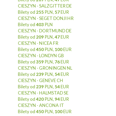
CIESZYN - SALZGITTER DE
Bilety od
255
PLN,
57
EUR
CIESZYN - SEGET DONJI HR
Bilety od
403
PLN
CIESZYN - DORTMUND DE
Bilety od
209
PLN,
47
EUR
CIESZYN - NICEA FR
Bilety od
450
PLN,
100
EUR
CIESZYN - LONDYN GB
Bilety od
359
PLN,
76
EUR
CIESZYN - GRONINGEN NL
Bilety od
239
PLN,
54
EUR
CIESZYN - GENEVE CH
Bilety od
239
PLN,
54
EUR
CIESZYN - HALMSTAD SE
Bilety od
420
PLN,
94
EUR
CIESZYN - ANCONA IT
Bilety od
450
PLN,
100
EUR