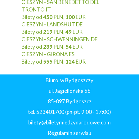
CIESZYN - SAN BENEDETTO DEL
TRONTO IT
Bilety od
450
PLN,
100
EUR
CIESZYN - LANDSHUT DE
Bilety od
219
PLN,
49
EUR
CIESZYN - SCHWENNINGEN DE
Bilety od
239
PLN,
54
EUR
CIESZYN - GIRONA ES
Bilety od
555
PLN,
124
EUR
Biuro w Bydgoszczy
ul. Jagiellońska 58
85-097 Bydgoszcz
tel. 523401700 (pn-pt. 9:00 - 17:00)
bilety@biletymiedzynarodowe.com
Regulamin serwisu