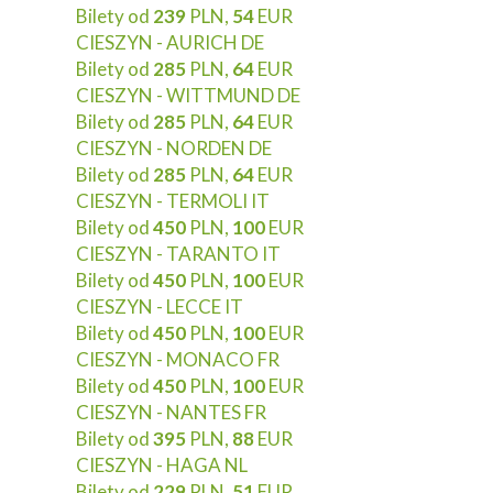
Bilety od
239
PLN,
54
EUR
CIESZYN - AURICH DE
Bilety od
285
PLN,
64
EUR
CIESZYN - WITTMUND DE
Bilety od
285
PLN,
64
EUR
CIESZYN - NORDEN DE
Bilety od
285
PLN,
64
EUR
CIESZYN - TERMOLI IT
Bilety od
450
PLN,
100
EUR
CIESZYN - TARANTO IT
Bilety od
450
PLN,
100
EUR
CIESZYN - LECCE IT
Bilety od
450
PLN,
100
EUR
CIESZYN - MONACO FR
Bilety od
450
PLN,
100
EUR
CIESZYN - NANTES FR
Bilety od
395
PLN,
88
EUR
CIESZYN - HAGA NL
Bilety od
229
PLN,
51
EUR