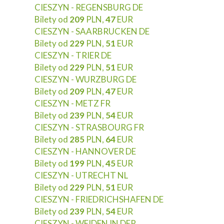
CIESZYN - REGENSBURG DE
Bilety od
209
PLN,
47
EUR
CIESZYN - SAARBRUCKEN DE
Bilety od
229
PLN,
51
EUR
CIESZYN - TRIER DE
Bilety od
229
PLN,
51
EUR
CIESZYN - WURZBURG DE
Bilety od
209
PLN,
47
EUR
CIESZYN - METZ FR
Bilety od
239
PLN,
54
EUR
CIESZYN - STRASBOURG FR
Bilety od
285
PLN,
64
EUR
CIESZYN - HANNOVER DE
Bilety od
199
PLN,
45
EUR
CIESZYN - UTRECHT NL
Bilety od
229
PLN,
51
EUR
CIESZYN - FRIEDRICHSHAFEN DE
Bilety od
239
PLN,
54
EUR
CIESZYN - WEIDEN IN DER