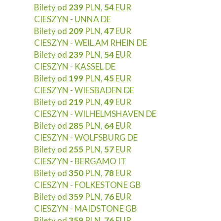
Bilety od
239
PLN,
54
EUR
CIESZYN - UNNA DE
Bilety od
209
PLN,
47
EUR
CIESZYN - WEIL AM RHEIN DE
Bilety od
239
PLN,
54
EUR
CIESZYN - KASSEL DE
Bilety od
199
PLN,
45
EUR
CIESZYN - WIESBADEN DE
Bilety od
219
PLN,
49
EUR
CIESZYN - WILHELMSHAVEN DE
Bilety od
285
PLN,
64
EUR
CIESZYN - WOLFSBURG DE
Bilety od
255
PLN,
57
EUR
CIESZYN - BERGAMO IT
Bilety od
350
PLN,
78
EUR
CIESZYN - FOLKESTONE GB
Bilety od
359
PLN,
76
EUR
CIESZYN - MAIDSTONE GB
Bilety od
359
PLN,
76
EUR