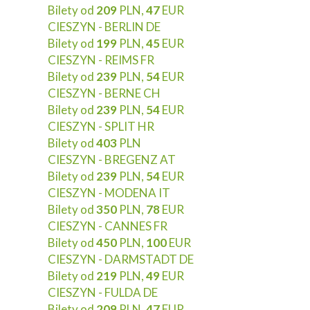
Bilety od
209
PLN,
47
EUR
CIESZYN - BERLIN DE
Bilety od
199
PLN,
45
EUR
CIESZYN - REIMS FR
Bilety od
239
PLN,
54
EUR
CIESZYN - BERNE CH
Bilety od
239
PLN,
54
EUR
CIESZYN - SPLIT HR
Bilety od
403
PLN
CIESZYN - BREGENZ AT
Bilety od
239
PLN,
54
EUR
CIESZYN - MODENA IT
Bilety od
350
PLN,
78
EUR
CIESZYN - CANNES FR
Bilety od
450
PLN,
100
EUR
CIESZYN - DARMSTADT DE
Bilety od
219
PLN,
49
EUR
CIESZYN - FULDA DE
Bilety od
209
PLN,
47
EUR