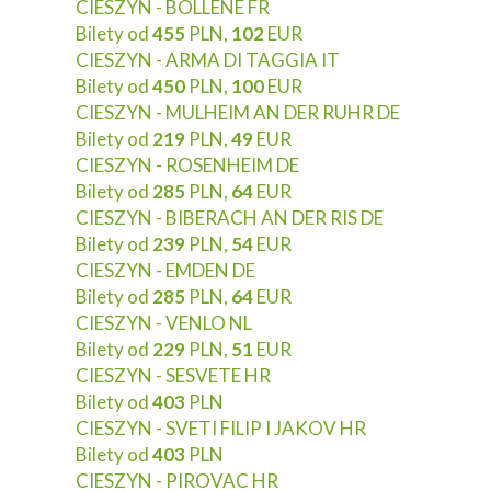
CIESZYN - BOLLENE FR
Bilety od
455
PLN,
102
EUR
CIESZYN - ARMA DI TAGGIA IT
Bilety od
450
PLN,
100
EUR
CIESZYN - MULHEIM AN DER RUHR DE
Bilety od
219
PLN,
49
EUR
CIESZYN - ROSENHEIM DE
Bilety od
285
PLN,
64
EUR
CIESZYN - BIBERACH AN DER RIS DE
Bilety od
239
PLN,
54
EUR
CIESZYN - EMDEN DE
Bilety od
285
PLN,
64
EUR
CIESZYN - VENLO NL
Bilety od
229
PLN,
51
EUR
CIESZYN - SESVETE HR
Bilety od
403
PLN
CIESZYN - SVETI FILIP I JAKOV HR
Bilety od
403
PLN
CIESZYN - PIROVAC HR